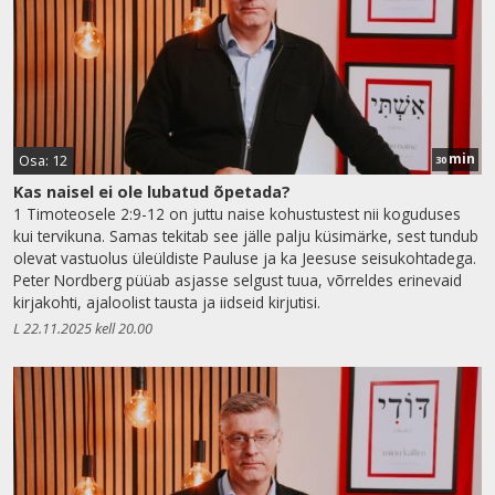
min
Osa: 12
30
Kas naisel ei ole lubatud õpetada?
1 Timoteosele 2:9-12 on juttu naise kohustustest nii koguduses
kui tervikuna. Samas tekitab see jälle palju küsimärke, sest tundub
olevat vastuolus üleüldiste Pauluse ja ka Jeesuse seisukohtadega.
Peter Nordberg püüab asjasse selgust tuua, võrreldes erinevaid
kirjakohti, ajaloolist tausta ja iidseid kirjutisi.
L 22.11.2025 kell 20.00