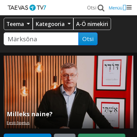
Menüü
Teema
Kategooria
A-Ö nimekiri
Otsi
Milleks naine?
Eesti õpetus