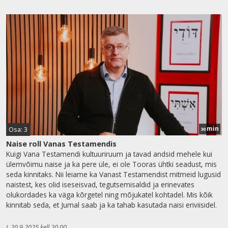
min
Osa: 3
30
Naise roll Vanas Testamendis
Kuigi Vana Testamendi kultuuriruum ja tavad andsid mehele kui
ülemvõimu naise ja ka pere üle, ei ole Tooras ühtki seadust, mis
seda kinnitaks. Nii leiame ka Vanast Testamendist mitmeid lugusid
naistest, kes olid iseseisvad, tegutsemisaldid ja erinevates
olukordades ka väga kõrgetel ning mõjukatel kohtadel. Mis kõik
kinnitab seda, et Jumal saab ja ka tahab kasutada naisi eriviisidel.
L 20.9.2025 kell 20.00