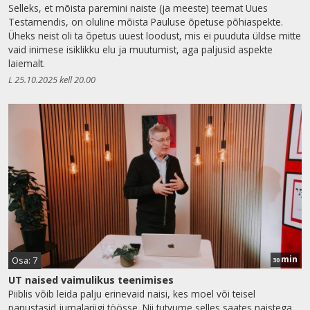
Selleks, et mõista paremini naiste (ja meeste) teemat Uues
Testamendis, on oluline mõista Pauluse õpetuse põhiaspekte.
Üheks neist oli ta õpetus uuest loodust, mis ei puuduta üldse mitte
vaid inimese isiklikku elu ja muutumist, aga paljusid aspekte
laiemalt.
L 25.10.2025 kell 20.00
min
Osa: 7
30
UT naised vaimulikus teenimises
Piiblis võib leida palju erinevaid naisi, kes moel või teisel
panustasid jumalariigi töösse. Nii tutvume selles saates naistega,