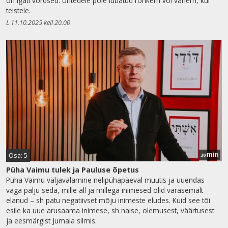
on igati võrdsed. Ühtedele pole lubatud rohkem või vähem, kui
teistele.
L 11.10.2025 kell 20.00
min
Osa: 5
30
Püha Vaimu tulek ja Pauluse õpetus
Püha Vaimu väljavalamine nelipühapäeval muutis ja uuendas
väga palju seda, mille all ja millega inimesed olid varasemalt
elanud – sh patu negatiivset mõju inimeste eludes. Kuid see tõi
esile ka uue arusaama inimese, sh naise, olemusest, väärtusest
ja eesmärgist Jumala silmis.