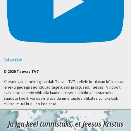
Subscribe
© 2026 Taevas TV7
Käesolevaid lehekülgi haldab Taevas TV7, kellele kuuluvad kõik antud
lehekülgedega seonduvad tegevused ja õigused. Taevas TV7 poolt
avaldatud saateid võib alla laadida üksnes isiklikuks otstarbeks.
Saadete täielik või osaline avaldamine teistes allikates või ükskõik
millisel muul kujul on keelatud.
Ja iga keel tunnistaks, et Jeesus Kristus