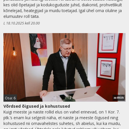
kes olid õpetajad ja kodukoguduste juhid, diakonid, prohvetlikult
kõnelejad, heategijad ja muidu toetajad. Igal ühel oma oluline ja
elumuutev roll täita.
L 18.10.2025 kell 20.00
min
Osa: 6
30
Võrdsed õigused ja kohustused
Kuigi meeste ja naiste rollid elus on vahel erinevad, on 1 Kor. 7.
ptk.’s enam kui selgesti näha, et naiste ja meeste õigused ning
kohustused nii omavahelistes suhetes, sh abielus, kui ka muidu,