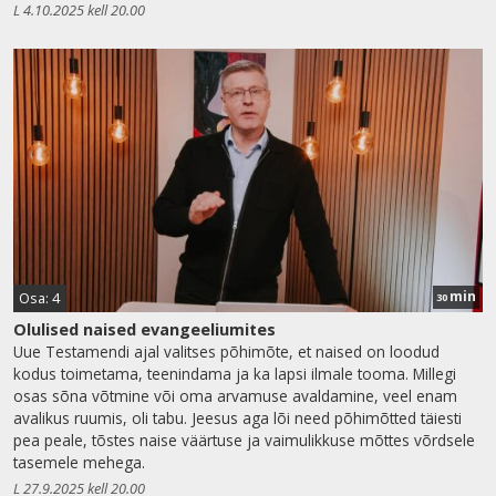
L 4.10.2025 kell 20.00
min
Osa: 4
30
Olulised naised evangeeliumites
Uue Testamendi ajal valitses põhimõte, et naised on loodud
kodus toimetama, teenindama ja ka lapsi ilmale tooma. Millegi
osas sõna võtmine või oma arvamuse avaldamine, veel enam
avalikus ruumis, oli tabu. Jeesus aga lõi need põhimõtted täiesti
pea peale, tõstes naise väärtuse ja vaimulikkuse mõttes võrdsele
tasemele mehega.
L 27.9.2025 kell 20.00