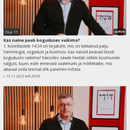
min
Osa: 11
30
Kas naine peab koguduses vaikima?
1. Korintlastele 14:34 on kirjakoht, mis on tekitanud palju
hämmingut, segadust ja küsimusi. Kas naised peavad tõesti
koguduses vaikima? Käesolev saade heidab sellele küsimusele
valgust, tuues esile erinevaid vaatenurki ja mõttekäike, mis
aitavad seda teemat ehk paremini mõista.
L 15.11.2025 kell 20.00