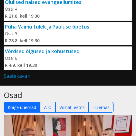
Olulised naised evangeeliumites
Osa: 4
R 21.8. kell 19.30
Püha Vaimu tulek ja Pauluse õpetus
Osa: 5
R 28.8. kell 19.30
Võrdsed õigused ja kohustused
Osa: 6
R 4.9. kell 19.30
Saatekava »
Osad
Kõige uuemad
A-Ö
Viimati eetris
Tulemas