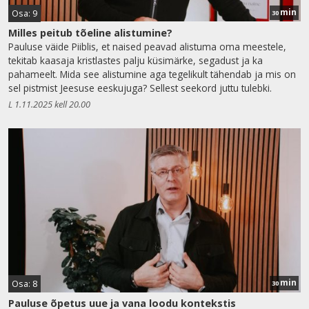
min
Osa: 9
30
Milles peitub tõeline alistumine?
Pauluse väide Piiblis, et naised peavad alistuma oma meestele,
tekitab kaasaja kristlastes palju küsimärke, segadust ja ka
pahameelt. Mida see alistumine aga tegelikult tähendab ja mis on
sel pistmist Jeesuse eeskujuga? Sellest seekord juttu tulebki.
L 1.11.2025 kell 20.00
min
Osa: 8
30
Pauluse õpetus uue ja vana loodu kontekstis