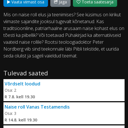
Vaata viimast osa
Jaga
Toeta saatesarja
Mis on naise roll elus ja teenimises? See küsimus on kirikut
viimaste sajandite jooksul tugevalt kõnetanud. Kas
traditsiooniline, patriarhaalne arusaam naise kohast elus on
tõesti ka piibellik? Või toetavad Pühakirjad ka alternatiivseid
vaateid naise rollile? Rootsi teoloogiadoktor Peter
Nordberg viib sind teekonnale läbi Piibli tekstide, et uurida
seda olulist ja sageli vaieldud teemat.
Tulevad saated
Võrdselt loodud
Osa: 2
R 7.8. kell 19.30
Naise roll Vanas Testamendis
Osa: 3
R 14.8. kell 19.30