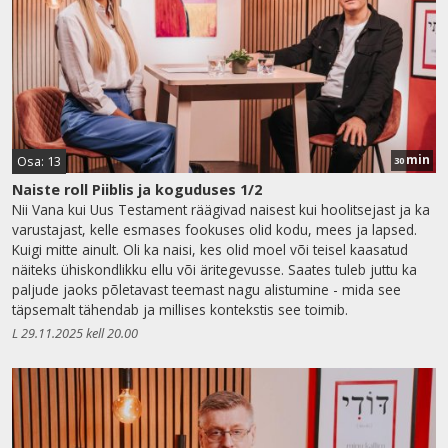
min
Osa: 13
30
Naiste roll Piiblis ja koguduses 1/2
Nii Vana kui Uus Testament räägivad naisest kui hoolitsejast ja ka
varustajast, kelle esmases fookuses olid kodu, mees ja lapsed.
Kuigi mitte ainult. Oli ka naisi, kes olid moel või teisel kaasatud
näiteks ühiskondlikku ellu või äritegevusse. Saates tuleb juttu ka
paljude jaoks põletavast teemast nagu alistumine - mida see
täpsemalt tähendab ja millises kontekstis see toimib.
L 29.11.2025 kell 20.00