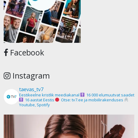
Facebook
Instagram
taevas_tv7
Eestikeelne kristlik meediakanal
16 000 elumuutvat saadet
16 aastat Eestis
Otse: tv7.ee ja mobiilirakenduses
Youtube, Spotify