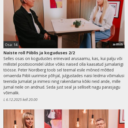
min
Osa: 14
30
Naiste roll Piiblis ja koguduses 2/2
Selles osas on kogudustes erinevaid arusaamu, kas, kui palju või
millistel positsioonidel üldse võiks naised olla kaasatud jumalariigi
töösse. Peter Nordberg toob sel teemal esile mõned mõtted
omaenda Piibli uurimise põhjal, julgustades naisi leidma võimalusi
teenida Jumalat ja inimesi ning rakendama kõiki neid ande, mille
Jumal neile on andnud. Seda just seal ja selliselt nagu parasjagu
võimalik.
L 6.12.2025 kell 20.00