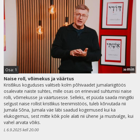
min
Osa: 1
30
Naise roll, võimekus ja väärtus
Kristlikus koguduses valitseb kolm põhivaadet jumalariigitöös
osalevate naiste suhtes, mille osas on erinevaid suhtumisi naise
rolli, võimekusse ja väärtusesse. Selleks, et püüda saada mingitki
selgust naise rollist kristlikus teenimistöös, tuleb kõrvutada nii
Jumala Sõna, Jumala väe läbi saadud kogemused kui ka
elukogemus, sest mitte kõik pole alati nii ühene ja mustvalge, kui
vahel arvata võiks.
L 6.9.2025 kell 20.00