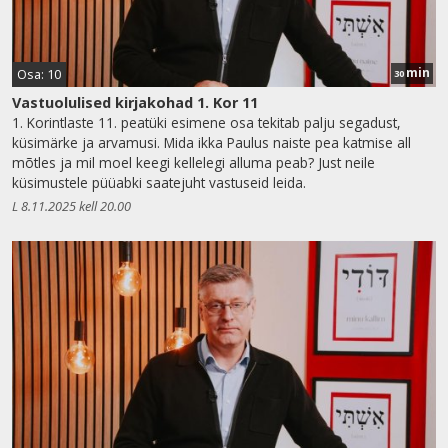
min
Osa: 10
30
Vastuolulised kirjakohad 1. Kor 11
1. Korintlaste 11. peatüki esimene osa tekitab palju segadust,
küsimärke ja arvamusi. Mida ikka Paulus naiste pea katmise all
mõtles ja mil moel keegi kellelegi alluma peab? Just neile
küsimustele püüabki saatejuht vastuseid leida.
L 8.11.2025 kell 20.00