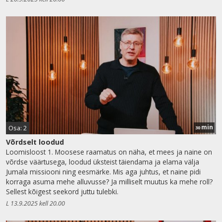
min
Osa: 2
30
Võrdselt loodud
Loomisloost 1. Moosese raamatus on näha, et mees ja naine on
võrdse väärtusega, loodud üksteist täiendama ja elama välja
Jumala missiooni ning eesmärke. Mis aga juhtus, et naine pidi
korraga asuma mehe alluvusse? Ja milliselt muutus ka mehe roll?
Sellest kõigest seekord juttu tulebki.
L 13.9.2025 kell 20.00