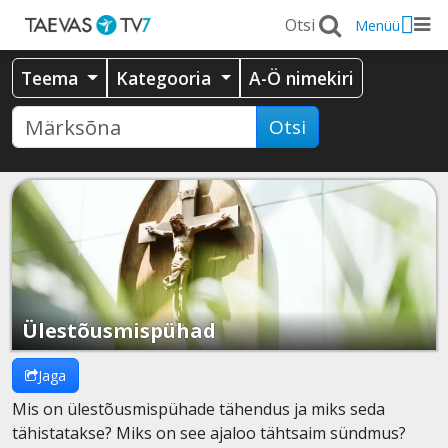
Menüü
Teema
Kategooria
A-Ö nimekiri
Otsi
Ülestõusmispühad
Jaga
Mis on ülestõusmispühade tähendus ja miks seda
tähistatakse? Miks on see ajaloo tähtsaim sündmus?