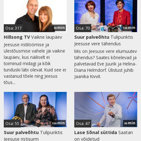
min
min
Osa: 317
Osa: 70
30
120
Hillsong TV
Vaikne laupäev
Suur palveõhtu
Tulipunktis
Jeesuse vere tähendus
Jeesuse ristilöömise ja
ülestõusmise vahele jäi vaikne
Mis on Jeesuse vere elumuutev
laupäev, kus näiliselt ei
tähendus? Saates kõnelevad ja
toiminud midagi ja kõik
palvetavad Eve Juurik ja Helina-
tunduski läbi olevat. Kuid see ei
Diana Helmdorf. Ülistust juhib
vastanud tõele ning Jeesus
Jaanika Kivvit.
tõus...
min
min
Osa: 55
Osa: 47
120
30
Suur palveõhtu
Tulipunktis
Lase Sõnal süttida
Saatan
Jeesuse ristisurm
on võidetud