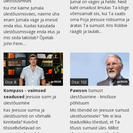
ülestõusmises
Jumal on vägev ja helde. Neid
kaht omadust ilmutas Ta kõige
Kui me käime Jumala
võimsamalt siis, kui Ta saatis
ülestõusmisväes, näeme üha
oma Poja Jeesuse ristisurma ja
enam Jumala väge ja imesid
äratas Ta surnuist. Kris Robbie
enda elus. Kuidas kasutada
räägib ja laulab...
ülestõusmisväge enda elus ja
mis seda takistab? Õpetab
John Fenn....
min
min
Osa: 8
Osa: 102
30
80
Kompass - vaimsed
Pawson
Surnust
seadused
Jeesuse surm ja
ülestõusmine - kristluse
ülestõusmine
põhituum
Kas Jeesuse surma ja
Mis tõendid on Jeesuse surnust
ülestõusmist on võimalik
ülestõusmisele? "Me ei leia
kinnitada? Kuivõrd
teaduslikku tõestust, et Ta
tõsiseltvõetavad on
tõusis surnuist üles. Millist