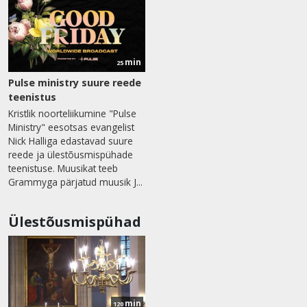
min
25
Pulse ministry suure reede
teenistus
Kristlik noorteliikumine "Pulse
Ministry" eesotsas evangelist
Nick Halliga edastavad suure
reede ja ülestõusmispühade
teenistuse. Muusikat teeb
Grammyga pärjatud muusik J...
Ülestõusmispühad
min
120