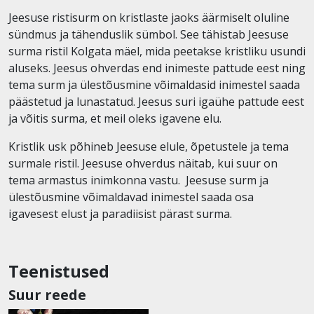
Jeesuse ristisurm on kristlaste jaoks äärmiselt oluline
sündmus ja tähenduslik sümbol. See tähistab Jeesuse
surma ristil Kolgata mäel, mida peetakse kristliku usundi
aluseks. Jeesus ohverdas end inimeste pattude eest ning
tema surm ja ülestõusmine võimaldasid inimestel saada
päästetud ja lunastatud. Jeesus suri igaühe pattude eest
ja võitis surma, et meil oleks igavene elu.
Kristlik usk põhineb Jeesuse elule, õpetustele ja tema
surmale ristil. Jeesuse ohverdus näitab, kui suur on
tema armastus inimkonna vastu. Jeesuse surm ja
ülestõusmine võimaldavad inimestel saada osa
igavesest elust ja paradiisist pärast surma.
Teenistused
Suur reede