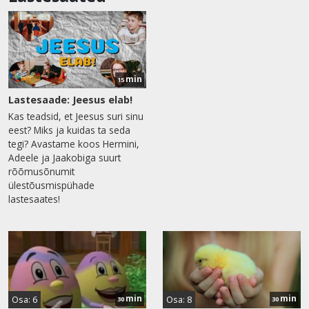
min
15
Lastesaade: Jeesus elab!
Kas teadsid, et Jeesus suri sinu
eest? Miks ja kuidas ta seda
tegi? Avastame koos Hermini,
Adeele ja Jaakobiga suurt
rõõmusõnumit
ülestõusmispühade
lastesaates!
min
min
Osa: 6
Osa: 8
30
30