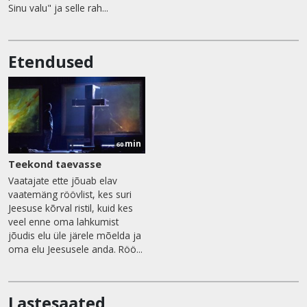
Sinu valu" ja selle rah...
Etendused
min
60
Teekond taevasse
Vaatajate ette jõuab elav
vaatemäng röövlist, kes suri
Jeesuse kõrval ristil, kuid kes
veel enne oma lahkumist
jõudis elu üle järele mõelda ja
oma elu Jeesusele anda. Röö...
Lastesaated