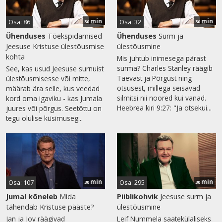
min
min
Osa: 86
Osa: 32
30
30
Ühenduses
Tõekspidamised
Ühenduses
Surm ja
Jeesuse Kristuse ülestõusmise
ülestõusmine
kohta
Mis juhtub inimesega pärast
surma? Charles Stanley räägib
See, kas usud Jeesuse surnuist
Taevast ja Põrgust ning
ülestõusmisesse või mitte,
otsusest, millega seisavad
määrab ära selle, kus veedad
silmitsi nii noored kui vanad.
kord oma igaviku - kas Jumala
Heebrea kiri 9:27: "Ja otsekui...
juures või põrgus. Seetõttu on
tegu olulise küsimuseg...
min
min
Osa: 107
Osa: 295
30
30
Jumal kõneleb
Mida
Piiblikohvik
Jeesuse surm ja
tähendab Kristuse pääste?
ülestõusmine
Jan ja Joy räägivad
Leif Nummela saatekülaliseks