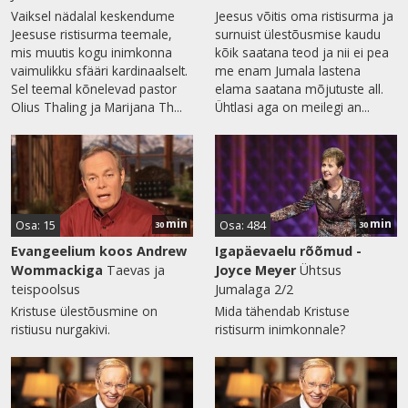
Vaiksel nädalal keskendume
Jeesus võitis oma ristisurma ja
Jeesuse ristisurma teemale,
surnuist ülestõusmise kaudu
mis muutis kogu inimkonna
kõik saatana teod ja nii ei pea
vaimulikku sfääri kardinaalselt.
me enam Jumala lastena
Sel teemal kõnelevad pastor
elama saatana mõjutuste all.
Olius Thaling ja Marijana Th...
Ühtlasi aga on meilegi an...
min
min
Osa: 15
Osa: 484
30
30
Evangeelium koos Andrew
Igapäevaelu rõõmud -
Wommackiga
Taevas ja
Joyce Meyer
Ühtsus
teispoolsus
Jumalaga 2/2
Kristuse ülestõusmine on
Mida tähendab Kristuse
ristiusu nurgakivi.
ristisurm inimkonnale?