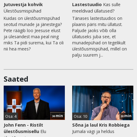
Jutuvestja kohvik
Lastestuudio
Kas sulle
Ülestõusmispühad
meeldivad üllatused?
Kuidas on ülestõusmispühad
Tänases lastestuudios on
seotud munade ja jänestega?
plaanis päris mitu üllatust.
Pete räägib loo Jeesuse elust
Paljude jaoks võib olla
ja ülesandest maa peal ning
üllatuseks juba see, et
miks Ta pidi surema, kui Ta oli
munadepühad on tegelikult
nii hea mees?
ülestõusmispühad, millel on
palju suurem j...
Saated
min
min
Osa: 4
Osa: 10
30
20
John Fenn - Ristilt
Sõna ja laul Kris Robbiega
ülestõusmisellu
Elu
Jumala vägi ja heldus