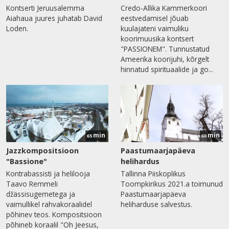
Kontserti Jeruusalemma
Credo-Allika Kammerkoori
Aiahaua juures juhatab David
eestvedamisel jõuab
Loden.
kuulajateni vaimuliku
koorimuusika kontsert
"PASSIONEM". Tunnustatud
Ameerika koorijuhi, kõrgelt
hinnatud spirituaalide ja go...
min
min
65
60
Jazzkompositsioon
Paastumaarjapäeva
"Bassione"
helihardus
Kontrabassisti ja helilooja
Tallinna Piiskoplikus
Taavo Remmeli
Toompkirikus 2021.a toimunud
džässisugemetega ja
Paastumaarjapäeva
vaimullikel rahvakoraalidel
heliharduse salvestus.
põhinev teos. Kompositsioon
põhineb koraalil "Oh Jeesus,