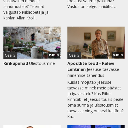
vastuväited nendele
tõestust saame pakkuda?
sündmustele? Teemat
Vastus on selge: juriidilist ...
valgustab Piibliõpetaja ja
kaplan Allan Kroll...
min
min
Osa: 3
Osa: 3
15
30
Kirikupühad
Ülestõusmine
Apostlite teod - Kalevi
Lehtinen
Jeesuse taevasse
minemise tähendus
Kuidas mõjutab Jeesuse
taevasse minek meie päästet
ja igavest elu? Kas Piibel
kinnitab, et Jeesus tõusis peale
oma surma ja ülestõusmist
taevasse ning on seal ka täna?
Ka...