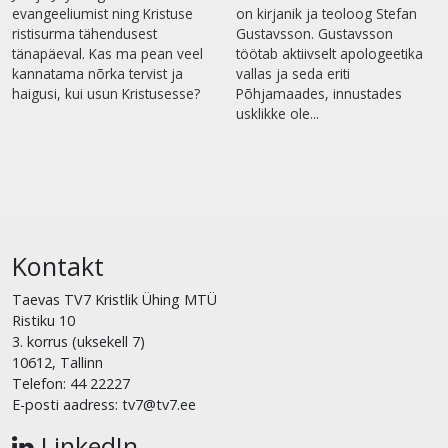
evangeeliumist ning Kristuse
on kirjanik ja teoloog Stefan
ristisurma tähendusest
Gustavsson. Gustavsson
tänapäeval. Kas ma pean veel
töötab aktiivselt apologeetika
kannatama nõrka tervist ja
vallas ja seda eriti
haigusi, kui usun Kristusesse?
Põhjamaades, innustades
usklikke ole...
Kontakt
Taevas TV7 Kristlik Ühing MTÜ
Ristiku 10
3. korrus (uksekell 7)
10612, Tallinn
Telefon: 44 22227
E-posti aadress: tv7@tv7.ee
LinkedIn