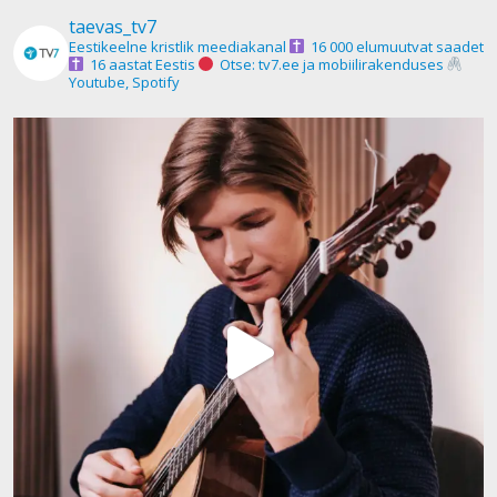
taevas_tv7
Eestikeelne kristlik meediakanal
16 000 elumuutvat saadet
16 aastat Eestis
Otse: tv7.ee ja mobiilirakenduses
Youtube, Spotify