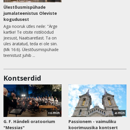
Ülestõusmispühade
jumalateenistus Oleviste
kogudusest
Aga nooruk ütles neile: "Ärge
kartke! Te otsite ristilöödud
Jeesust, Naatsaretlast. Ta on
üles äratatud, teda ei ole siin.
(Mk 16:6). Ülestõusmispühade
teenistust juhib ...
Kontserdid
min
min
115
45
G. F. Händeli oratoorium
Passionem - vaimuliku
"Messias"
koorimuusika kontsert