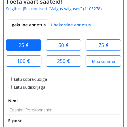
Toeta väärt saateid!
Selgitus:
Jõulukontsert "Valgus valguses"
(
1103278
)
Igakuine annetus
Ühekordne annetus
25 €
50 €
75 €
100 €
250 €
Liitu sõbraklubiga
Liitu uudiskirjaga
Nimi
E-post