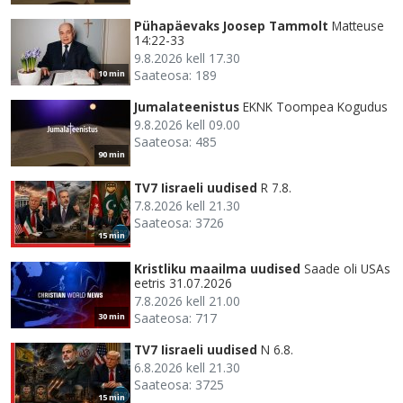
Pühapäevaks Joosep Tammolt
Matteuse
14:22-33
9.8.2026 kell 17.30
Saateosa: 189
10 min
Jumalateenistus
EKNK Toompea Kogudus
9.8.2026 kell 09.00
Saateosa: 485
90 min
TV7 Iisraeli uudised
R 7.8.
7.8.2026 kell 21.30
Saateosa: 3726
15 min
Kristliku maailma uudised
Saade oli USAs
eetris 31.07.2026
7.8.2026 kell 21.00
Saateosa: 717
30 min
TV7 Iisraeli uudised
N 6.8.
6.8.2026 kell 21.30
Saateosa: 3725
15 min