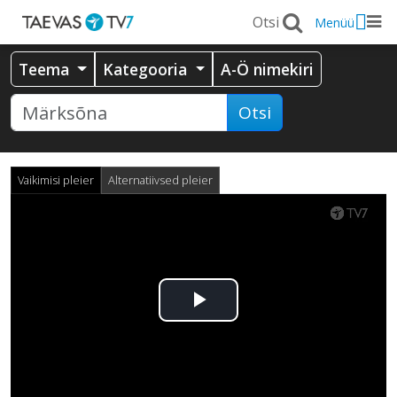
Menüü
Teema
Kategooria
A-Ö nimekiri
Otsi
Vaikimisi pleier
Alternatiivsed pleier
Esita
video