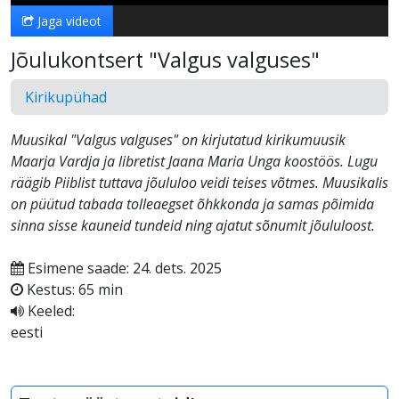
Jaga videot
Jõulukontsert "Valgus valguses"
Kirikupühad
Muusikal "Valgus valguses" on kirjutatud kirikumuusik
Maarja Vardja ja libretist Jaana Maria Unga koostöös. Lugu
räägib Piiblist tuttava jõululoo veidi teises võtmes. Muusikalis
on püütud tabada tolleaegset õhkkonda ja samas põimida
sinna sisse kauneid tundeid ning ajatut sõnumit jõululoost.
Esimene saade: 24. dets. 2025
Kestus: 65 min
Keeled:
eesti