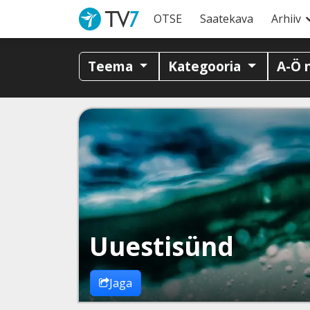
OTSE
Saatekava
Arhiiv
Teema
Kategooria
A-Ö 
Uuestisünd
Jaga