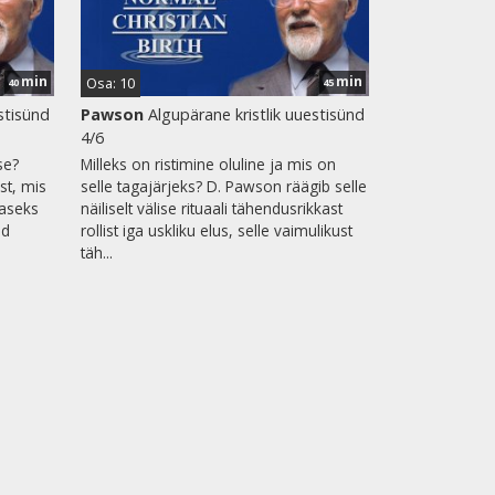
min
min
Osa: 10
40
45
stisünd
Pawson
Algupärane kristlik uuestisünd
4/6
se?
Milleks on ristimine oluline ja mis on
st, mis
selle tagajärjeks? D. Pawson räägib selle
aseks
näiliselt välise rituaali tähendusrikkast
id
rollist iga uskliku elus, selle vaimulikust
täh...