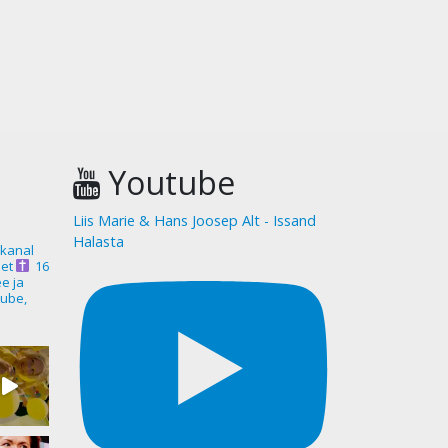
Youtube
Liis Marie & Hans Joosep Alt - Issand
Halasta
akanal
et
16
ee ja
ube,