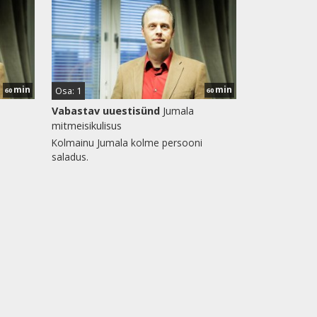
min
min
Osa: 1
60
60
Vabastav uuestisünd
Jumala
mitmeisikulisus
Kolmainu Jumala kolme persooni
saladus.