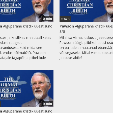
min
Osa: 9
35
n
Algupärane kristlik uuestisünd
Pawson
Algupärane kristlik uue
3/6
tes ja kristlikes meediaallikates
Millal sa viimati uskusid Jeesuses
dasti räägitud
Pawson räägib piiblikohasest usu
randusest, kuid mida see
on paljudele muutunud ebamäär
ult endas hõlmab? D. Pawson
või segaseks. Millal viimati toetus
atajale tagapõhja piibellikule
Jeesuse abile?
min
45
n
Algupärane kristlik uuestisünd