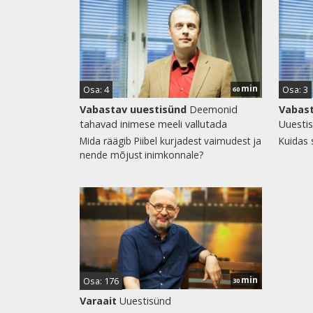
min
Osa: 4
Osa: 3
60
Vabastav uuestisünd
Deemonid
Vabast
tahavad inimese meeli vallutada
Uuesti
Mida räägib Piibel kurjadest vaimudest ja
Kuidas 
nende mõjust inimkonnale?
min
Osa: 176
30
Varaait
Uuestisünd