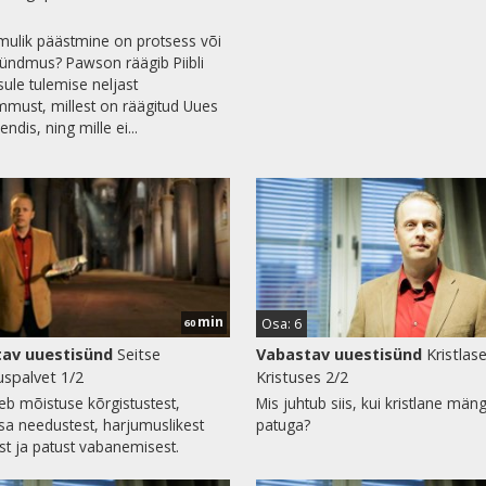
mulik päästmine on protsess või
sündmus? Pawson räägib Piibli
sule tulemise neljast
must, millest on räägitud Uues
dis, ning mille ei...
min
Osa: 6
60
av uuestisünd
Seitse
Vabastav uuestisünd
Kristlas
spalvet 1/2
Kristuses 2/2
uleb mõistuse kõrgistustest,
Mis juhtub siis, kui kristlane mäng
a needustest, harjumuslikest
patuga?
st ja patust vabanemisest.