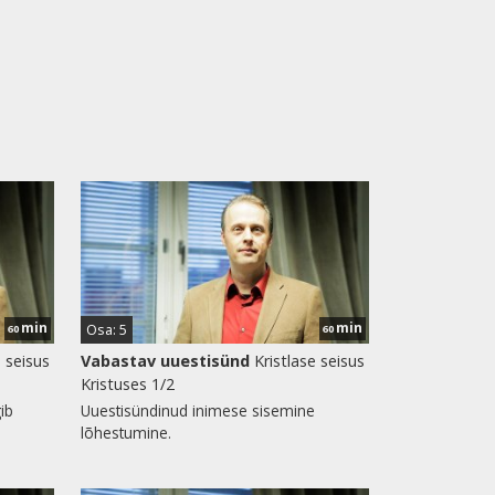
min
min
Osa: 5
60
60
e seisus
Vabastav uuestisünd
Kristlase seisus
Kristuses 1/2
ib
Uuestisündinud inimese sisemine
lõhestumine.