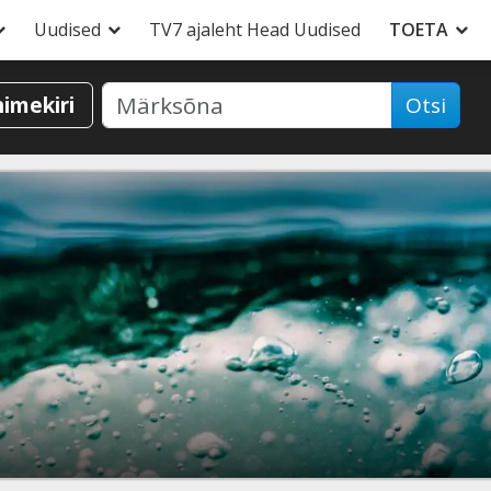
Uudised
TV7 ajaleht Head Uudised
TOETA
nimekiri
Otsi