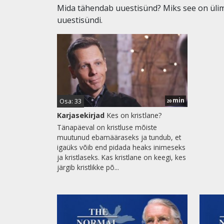
Mida tähendab uuestisünd? Miks see on ülimal
uuestisündi.
min
Osa: 33
20
Karjasekirjad
Kes on kristlane?
Tänapäeval on kristluse mõiste
muutunud ebamääraseks ja tundub, et
igaüks võib end pidada heaks inimeseks
ja kristlaseks. Kas kristlane on keegi, kes
järgib kristlikke põ...