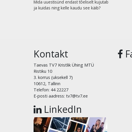
Mida uuestisünd endast tõeliselt kujutab
ja kuidas ning kelle kaudu see käib?
Kontakt
F
Taevas TV7 Kristlik Ühing MTÜ
Ristiku 10
3. korrus (uksekell 7)
10612, Tallinn
Telefon: 44 22227
E-posti aadress: tv7@tv7.ee
LinkedIn