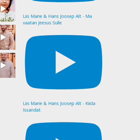
Liis Marie & Hans Joosep Alt - Ma
vaatan Jeesus Sulle
Liis Marie & Hans Joosep Alt - Kiida
Issandat