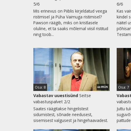
5/6
6/6
Mis erinevus on Piiblis kirjeldatud veega
Kas vai
ristimisel ja Püha Vaimuga ristimisel?
kindel 
Pawson räägib, miks on kristlasele
näitel u
oluline, et ta saaks mõlemal viisil ristitud
põhisam
ning toob...
Testamen
min
Osa: 8
Osa: 7
60
Vabastav uuestisünd
Seitse
Vabast
vabastuspalvet 2/2
vabastu
Saates räägitakse hingelistest
Juttu t
sidumistest, sõnade needusest,
suguvõs
sisemisest valgusest ja hingehaavadest.
pattude