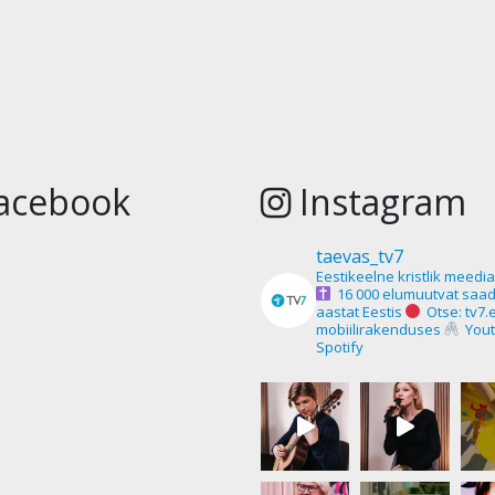
acebook
Instagram
taevas_tv7
Eestikeelne kristlik meedi
16 000 elumuutvat saad
aastat Eestis
Otse: tv7.
mobiilirakenduses
Yout
Spotify