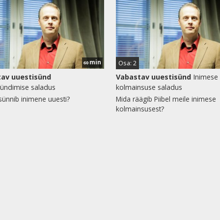
min
Osa: 2
60
av uuestisünd
Vabastav uuestisünd
Inimese
sündimise saladus
kolmainsuse saladus
sünnib inimene uuesti?
Mida räägib Piibel meile inimese
kolmainsusest?