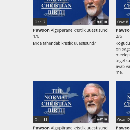
min
Osa: 7
Osa: 8
45
Pawson
Algupärane kristlik uuestisünd
Pawso
1/6
2/6
Mida tähendab kristlik uuestisünd?
Kogudus
on sage
meelepa
tegelik
avab va
me...
min
Osa: 11
Osa: 12
35
Pawson
Algupärane kristlik uuestisünd
Pawso