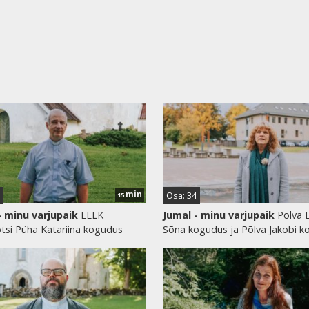
min
Osa: 34
15
- minu varjupaik
EELK
Jumal - minu varjupaik
Põlva E
tsi Püha Katariina kogudus
Sõna kogudus ja Põlva Jakobi k