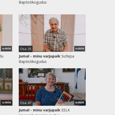
Baptistikogudus
min
min
Osa: 25
10
15
lu
Jumal - minu varjupaik
Sutlepa
Baptistikogudus
min
min
Osa: 47
15
10
Jumal - minu varjupaik
EELK