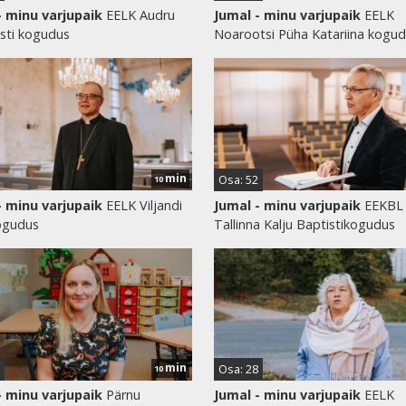
- minu varjupaik
EELK Audru
Jumal - minu varjupaik
EELK
sti kogudus
Noarootsi Püha Katariina kogu
min
Osa: 52
10
- minu varjupaik
EELK Viljandi
Jumal - minu varjupaik
EEKBL
kogudus
Tallinna Kalju Baptistikogudus
min
Osa: 28
10
- minu varjupaik
Pärnu
Jumal - minu varjupaik
EELK