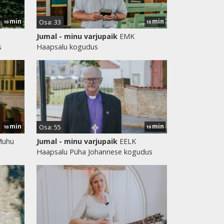
min
min
Osa: 33
10
10
Jumal - minu varjupaik
EMK
s
Haapsalu kogudus
min
min
Osa: 55
10
10
Muhu
Jumal - minu varjupaik
EELK
Haapsalu Püha Johannese kogudus