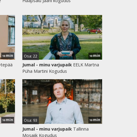
e
Haapsalu Jaani kogudus
min
min
Osa: 22
10
10
Otepää
Jumal - minu varjupaik
EELK Martna
Püha Martini Kogudus
min
min
Osa: 93
10
10
Jumal - minu varjupaik
Tallinna
Mosaiik Kogudus