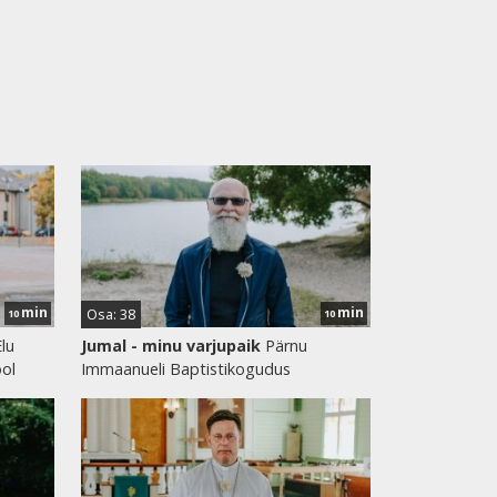
min
min
Osa: 38
10
10
lu
Jumal - minu varjupaik
Pärnu
ool
Immaanueli Baptistikogudus