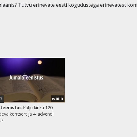
plaanis? Tutvu erinevate eesti kogudustega erinevatest kon
d
min
47
90
teenistus
Kalju kiriku 120.
eva kontsert ja 4. advendi
us