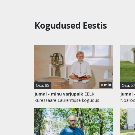
Kogudused Eestis
min
Osa: 85
Osa: 57
10
Jumal - minu varjupaik
EELK
Jumal 
Kuressaare Laurentiuse kogudus
Noaroo