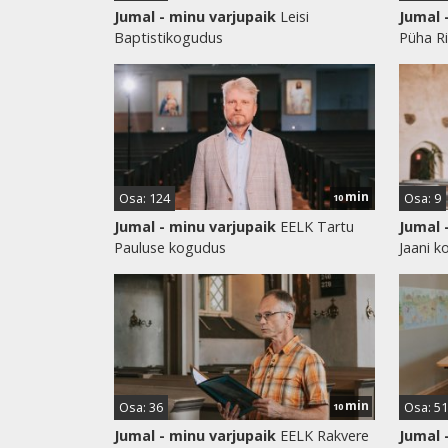
Jumal - minu varjupaik
Leisi
Jumal 
Baptistikogudus
Püha Ri
min
Osa: 124
Osa: 9
10
Jumal - minu varjupaik
EELK Tartu
Jumal 
Pauluse kogudus
Jaani 
min
Osa: 36
Osa: 51
10
Jumal - minu varjupaik
EELK Rakvere
Jumal 