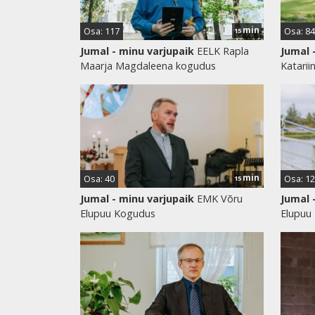
min
Osa: 117
Osa: 84
15
Jumal - minu varjupaik
EELK Rapla
Jumal 
Maarja Magdaleena kogudus
Katarii
min
Osa: 40
Osa: 12
15
Jumal - minu varjupaik
EMK Võru
Jumal 
Elupuu Kogudus
Elupuu