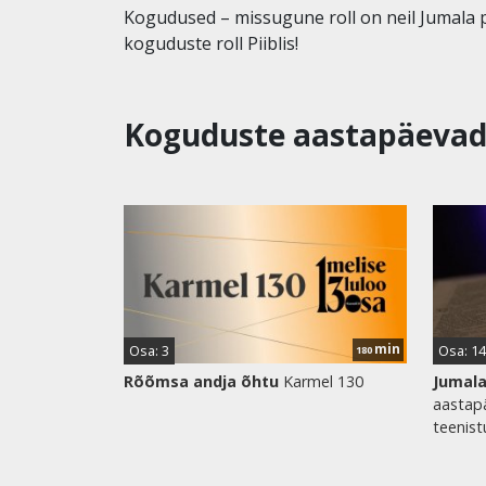
Kogudused – missugune roll on neil Jumala 
koguduste roll Piiblis!
Koguduste aastapäeva
min
Osa: 3
Osa: 1
180
Rõõmsa andja õhtu
Karmel 130
Jumala
aastapä
teenist