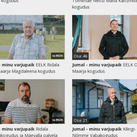
i kogudus
Tornimäe Neitsi Maria Kaitsmis
kogudus
min
Osa: 46
10
- minu varjupaik
EELK Ridala
Jumal - minu varjupaik
EELK 
aarja Magdaleena kogudus
Maarja kogudus
min
Osa: 21
10
- minu varjupaik
Ridala
Jumal - minu varjupaik
Kilingi-
ikogudus ja Mäevalla palvela
Nõmme Vabakogudus