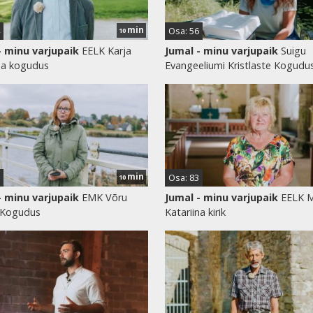
min
Osa: 56
10
- minu varjupaik
EELK Karja
Jumal - minu varjupaik
Suigu
na kogudus
Evangeeliumi Kristlaste Kogudu
min
Osa: 83
10
- minu varjupaik
EMK Võru
Jumal - minu varjupaik
EELK 
 Kogudus
Katariina kirik