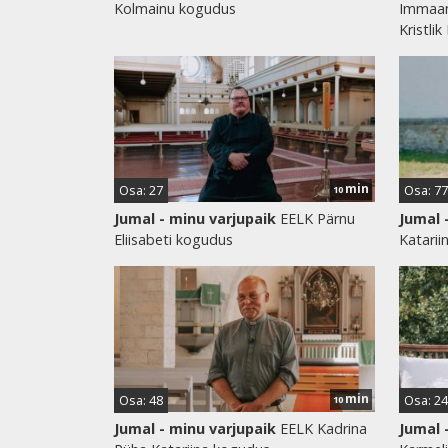
Kolmainu kogudus
Immaan
Kristlik
min
Osa: 27
Osa: 77
10
Jumal - minu varjupaik
EELK Pärnu
Jumal 
Eliisabeti kogudus
Katariin
min
Osa: 48
Osa: 24
10
Jumal - minu varjupaik
EELK Kadrina
Jumal 