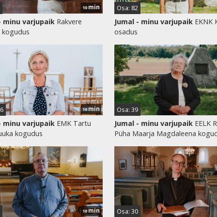
min
Osa: 82
10
- minu varjupaik
Rakvere
Jumal - minu varjupaik
EKNK 
i kogudus
osadus
min
26
Osa: 39
10
- minu varjupaik
EMK Tartu
Jumal - minu varjupaik
EELK R
uuka kogudus
Püha Maarja Magdaleena kogu
min
Osa: 30
10