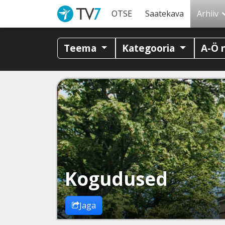
OTSE
Saatekava
Arhiiv
Teema
Kategooria
A-Ö 
Kogudused
Jaga