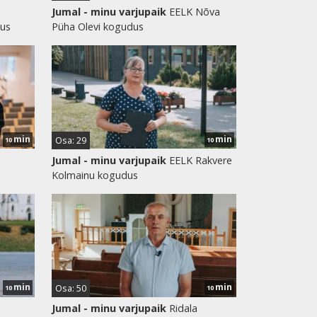
Jumal - minu varjupaik
EELK Nõva
dus
Püha Olevi kogudus
min
min
Osa: 29
10
10
Jumal - minu varjupaik
EELK Rakvere
Kolmainu kogudus
min
min
Osa: 50
10
10
Jumal - minu varjupaik
Ridala