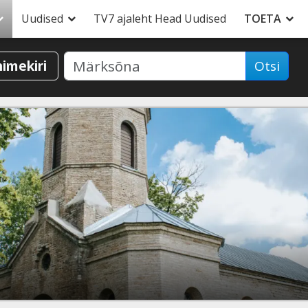
Uudised
TV7 ajaleht Head Uudised
TOETA
nimekiri
Otsi