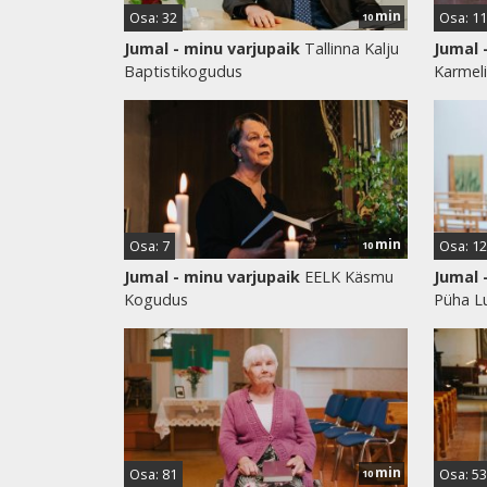
min
Osa: 32
Osa: 11
10
Jumal - minu varjupaik
Tallinna Kalju
Jumal 
Baptistikogudus
Karmel
min
Osa: 7
Osa: 1
10
Jumal - minu varjupaik
EELK Käsmu
Jumal 
Kogudus
Püha L
min
Osa: 81
Osa: 53
10