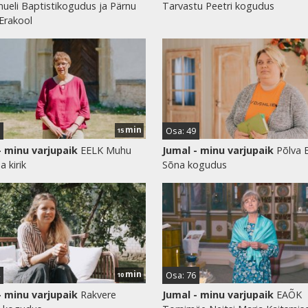
ueli Baptistikogudus ja Pärnu
Tarvastu Peetri kogudus
 Erakool
min
Osa: 49
15
- minu varjupaik
EELK Muhu
Jumal - minu varjupaik
Põlva E
a kirik
Sõna kogudus
min
Osa: 76
10
- minu varjupaik
Rakvere
Jumal - minu varjupaik
EAÕK