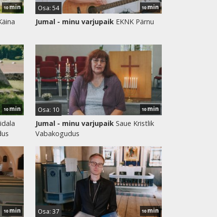
min
min
Osa: 54
10
10
Käina
Jumal - minu varjupaik
EKNK Pärnu
min
min
Osa: 10
10
10
idala
Jumal - minu varjupaik
Saue Kristlik
dus
Vabakogudus
min
min
Osa: 37
10
10