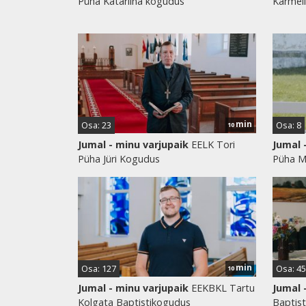
Püha Katariina kogudus
Karmel
min
Osa: 23
Osa: 8
10
Jumal - minu varjupaik
EELK Tori
Jumal 
Püha Jüri Kogudus
Püha M
min
Osa: 127
Osa: 45
10
Jumal - minu varjupaik
EEKBKL Tartu
Jumal 
Kolgata Baptistikogudus
Baptist