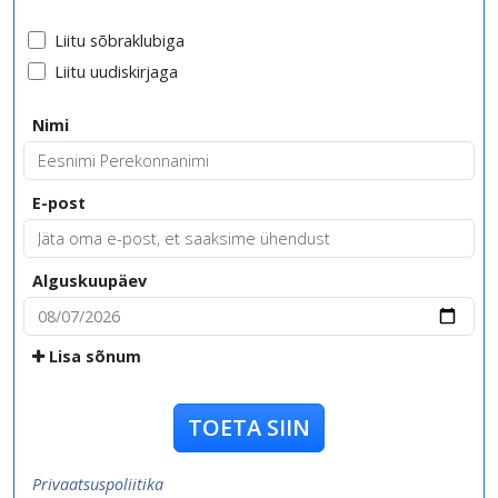
Liitu sõbraklubiga
Liitu uudiskirjaga
Nimi
E-post
Alguskuupäev
Lisa sõnum
TOETA SIIN
Privaatsuspoliitika