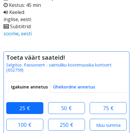
Kestus: 45 min
Keeled:
inglise, eesti
Subtiitrid:
soome
,
eesti
Toeta väärt saateid!
Selgitus:
Passionem - vaimuliku koorimuusika kontsert
(
652759
)
Igakuine annetus
Ühekordne annetus
25 €
50 €
75 €
100 €
250 €