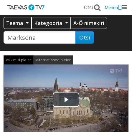
Menüü
Teema
Kategooria
A-Ö nimekiri
Otsi
Vaikimisi pleier
Alternatiivsed pleier
Esita
video