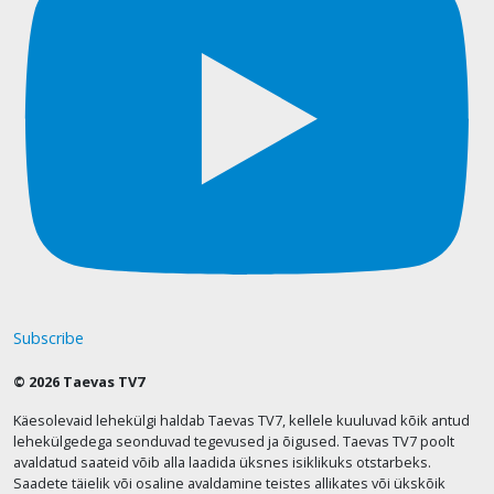
Subscribe
© 2026 Taevas TV7
Käesolevaid lehekülgi haldab Taevas TV7, kellele kuuluvad kõik antud
lehekülgedega seonduvad tegevused ja õigused. Taevas TV7 poolt
avaldatud saateid võib alla laadida üksnes isiklikuks otstarbeks.
Saadete täielik või osaline avaldamine teistes allikates või ükskõik