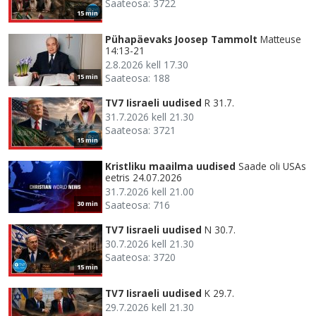
Saateosa: 3722
15 min
Pühapäevaks Joosep Tammolt
Matteuse
14:13-21
2.8.2026 kell 17.30
Saateosa: 188
15 min
TV7 Iisraeli uudised
R 31.7.
31.7.2026 kell 21.30
Saateosa: 3721
15 min
Kristliku maailma uudised
Saade oli USAs
eetris 24.07.2026
31.7.2026 kell 21.00
Saateosa: 716
30 min
TV7 Iisraeli uudised
N 30.7.
30.7.2026 kell 21.30
Saateosa: 3720
15 min
TV7 Iisraeli uudised
K 29.7.
29.7.2026 kell 21.30