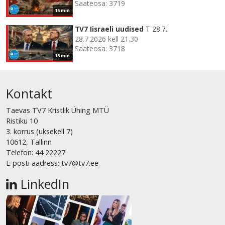
Saateosa: 3719
15 min
TV7 Iisraeli uudised
T 28.7.
28.7.2026 kell 21.30
Saateosa: 3718
15 min
Kontakt
Taevas TV7 Kristlik Ühing MTÜ
Ristiku 10
3. korrus (uksekell 7)
10612, Tallinn
Telefon: 44 22227
E-posti aadress: tv7@tv7.ee
LinkedIn