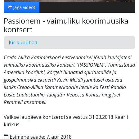
Jaga videot
Passionem - vaimuliku koorimuusika
kontsert
Kirikupühad
Credo-Allika Kammerkoori eestvedamisel jõuab kuulajateni
vaimuliku koorimuusika kontsert "PASSIONEM". Tunnustatud
Ameerika koorijuhi, kõrgelt hinnatud spirituaalide ja
gospelmuusika eksperdi Kevin Meidli juhatusel astuvad
lisaks Credo-Allika Kammerkoorile lavale ka Eesti Raadio
Laste Laulustuudio, lauljatar Rebecca Kontus ning Joel
Remmeli ansambel.
Vaikse laupäeva kontserdi salvestus 31.03.2018 Kaarli
kirikus.
Esimene saade: 7. apr 2018