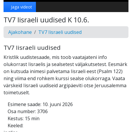
Jaga videot
TV7 Iisraeli uudised K 10.6.
Ajakohane
TV7 Iisraeli uudised
TV7 Iisraeli uudised
Kristlik uudistesaade, mis toob vaatajateni info
olukorrast Iisraelis ja sealsetest väljakutsetest. Eesmärk
on kutsuda inimesi palvetama Iisraeli eest (Psalm 122)
ning viima end rohkem kurssi sealse olukorraga. Vaata
värskeid Iisraeli uudiseid argipäeviti otse Jeruusalemma
toimetuselt.
Esimene saade: 10. juuni 2026
Osa number: 3706
Kestus: 15 min
Keeled: