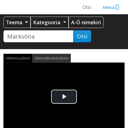
Menüü
Teema
Kategooria
A-Ö nimekiri
Otsi
Vaikimisi pleier
Alternatiivsed pleier
Esita
video