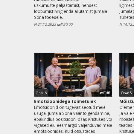
uskumuste paljastamist, nendest
ligimes
loobumist ning enda allutamist Jumala
Jumalag
Sõna tõdedele.
suhetes
N 21.12.2023 kell 20.00
N 14.12.
min
Osa: 6
Osa: 5
30
Emotsioonidega toimetulek
Mõistu
Emotsioonid on tugevalt seotud meie
Oleme v
usuga. Jumala Sõna väär tõlgendamine,
ja vale
ebakindlus positsiooni osas Kristuses või
mõistes
vigased elu eesmärgid väljenduvad meie
teades 
emotsioonides. Kuid otsustades
Kristus