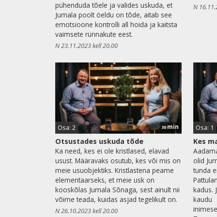
pühenduda tõele ja valides uskuda, et
N 16.11.
Jumala poolt öeldu on tõde, aitab see
emotsioone kontrolli all hoida ja kaitsta
vaimsete rünnakute eest.
N 23.11.2023 kell 20.00
min
Osa: 2
Osa: 1
30
Otsustades uskuda tõde
Kes ma
Ka need, kes ei ole kristlased, elavad
Aadamal
usust. Määravaks osutub, kes või mis on
olid Ju
meie usuobjektiks. Kristlastena peame
tunda en
elementaarseks, et meie usk on
Pattula
kooskõlas Jumala Sõnaga, sest ainult nii
kadus. J
võime teada, kuidas asjad tegelikult on.
kaudu
inimese
N 26.10.2023 kell 20.00