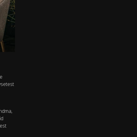
se
vsetest
undma,
id
est