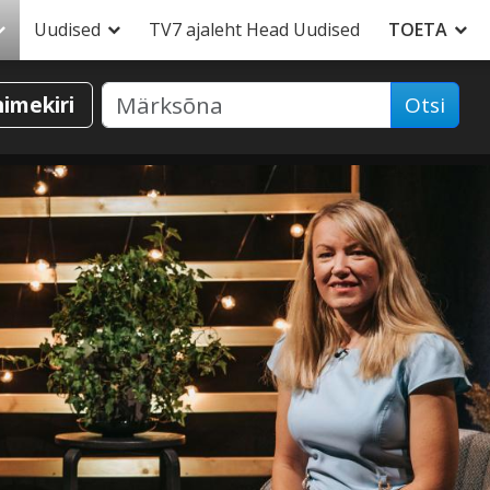
Uudised
TV7 ajaleht Head Uudised
TOETA
nimekiri
Otsi