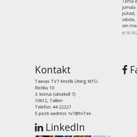
Tema e
Jumala 
pühad, 
viibida
siin ma
N 19.10.
Kontakt
F
Taevas TV7 Kristlik Ühing MTÜ
Ristiku 10
3. korrus (uksekell 7)
10612, Tallinn
Telefon: 44 22227
E-posti aadress: tv7@tv7.ee
LinkedIn