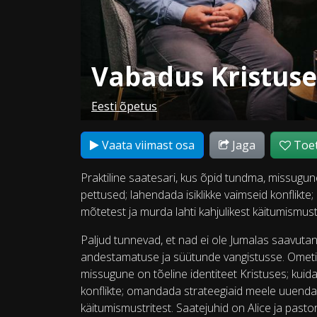
Vabadus Kristuse
Eesti õpetus
Vaata viimast osa
Jaga
Toet
Praktiline saatesari, kus õpid tundma, missugun
pettused; lahendada isiklikke vaimseid konflik
mõtetest ja murda lahti kahjulikest käitumismus
Paljud tunnevad, et nad ei ole Jumalas saavutanu
andestamatuse ja süütunde vangistusse. Ometi 
missugune on tõeline identiteet Kristuses; kuid
konflikte; omandada strateegiaid meele uuendam
käitumismustritest. Saatejuhid on Alice ja past