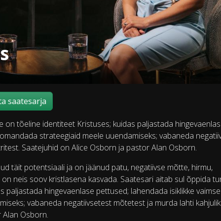
s
a saatesarja
e on tõeline identiteet Kristuses; kuidas paljastada hingevaenla
te; omandada strateegiaid meele uuendamiseks; vabaneda negatii
tritest. Saatejuhid on Alice Osborn ja pastor Alan Osborn.
d täit potentsiaali ja on jäänud patu, negatiivse mõtte, hirmu,
on neis soov kristlasena kasvada. Saatesari aitab sul õppida t
as paljastada hingevaenlase pettused; lahendada isiklikke vaimse
iseks; vabaneda negatiivsetest mõtetest ja murda lahti kahjulik
or Alan Osborn.