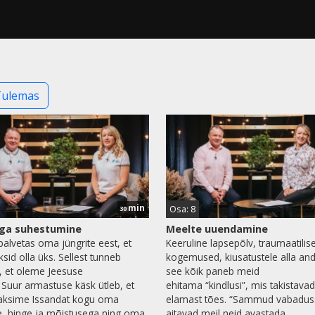
Tulemas
min
Osa: 8
30
ega suhestumine
Meelte uuendamine
palvetas oma jüngrite eest, et
Keeruline lapsepõlv, traumaatilis
ksid olla üks. Sellest tunneb
kogemused, kiusatustele alla an
 et oleme Jeesuse
see kõik paneb meid
. Suur armastuse käsk ütleb, et
ehitama “kindlusi”, mis takistavad
aksime Issandat kogu oma
elamast tões. “Sammud vabadus
, hinge ja mõistusega ning oma
aitavad meil neid avastada.