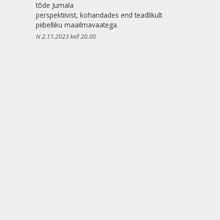
tõde Jumala
perspektiivist, kohandades end teadlikult
piibelliku maailmavaatega.
N 2.11.2023 kell 20.00