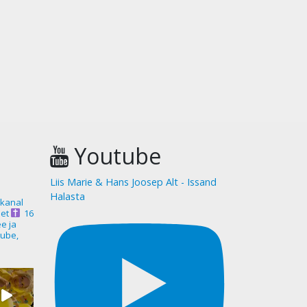
Youtube
Liis Marie & Hans Joosep Alt - Issand
Halasta
akanal
et
16
ee ja
ube,