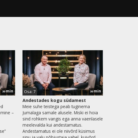
min
min
Osa: 7
30
30
Andestades kogu südamest
ed
Meie suhe teistega peab tuginema
dmine –
Jumalaga samale alusele. Miski ei hoia
sind rohkem vangis ega anna vaenlasele
meelevalda kui andestamatus.
se”
Andestamatus ei ole niivõrd küsimus
sinu ja valu põhjustaja vahel, kuivõrd