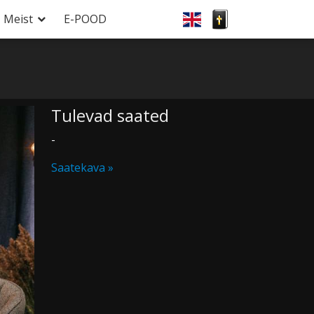
Meist
E-POOD
Tulevad saated
-
Saatekava »