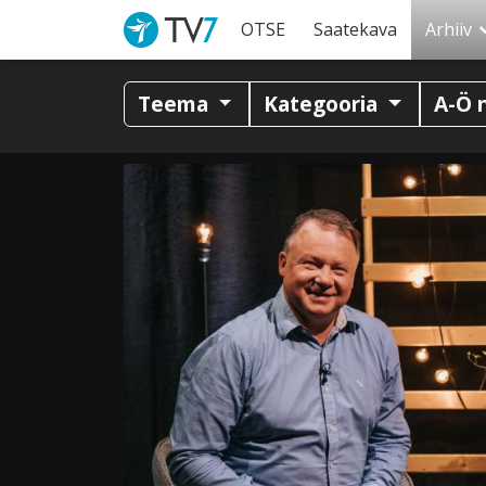
OTSE
Saatekava
Arhiiv
Teema
Kategooria
A-Ö 