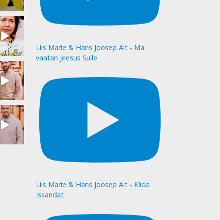
Liis Marie & Hans Joosep Alt - Ma
vaatan Jeesus Sulle
Liis Marie & Hans Joosep Alt - Kiida
Issandat