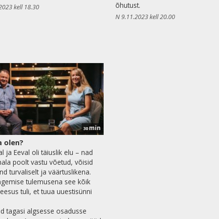
õhutust.
2023 kell 18.30
N 9.11.2023 kell 20.00
min
30
 olen?
 ja Eeval oli täiuslik elu – nad
mala poolt vastu võetud, võisid
d turvaliselt ja väärtuslikena.
ngemise tulemusena see kõik
eesus tuli, et tuua uuestisünni
d tagasi algsesse osadusse