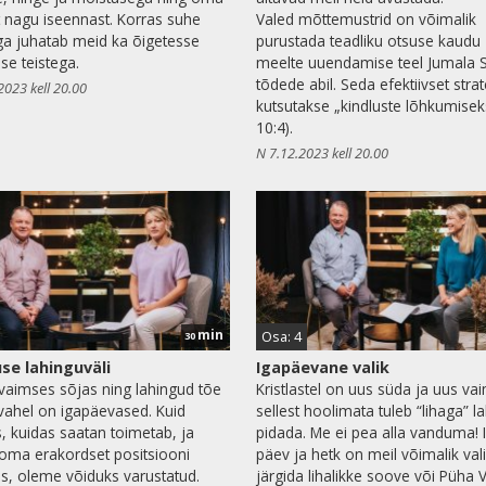
t nagu iseennast. Korras suhe
Valed mõttemustrid on võimalik
a juhatab meid ka õigetesse
purustada teadliku otsuse kaudu
se teistega.
meelte uuendamise teel Jumala 
tõdede abil. Seda efektiivset stra
2023 kell 20.00
kutsutakse „kindluste lõhkumisek
10:4).
N 7.12.2023 kell 20.00
min
Osa: 4
30
se lahinguväli
Igapäevane valik
aimses sõjas ning lahingud tõe
Kristlastel on uus süda ja uus vai
 vahel on igapäevased. Kuid
sellest hoolimata tuleb “lihaga” l
, kuidas saatan toimetab, ja
pidada. Me ei pea alla vanduma! 
oma erakordset positsiooni
päev ja hetk on meil võimalik val
es, oleme võiduks varustatud.
järgida lihalikke soove või Püha