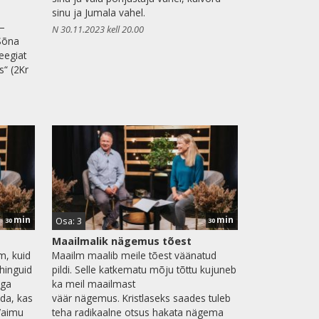
sinu ja Jumala vahel.
 –
N 30.11.2023 kell 20.00
Sõna
teegiat
s“ (2Kr
min
min
Osa: 3
30
30
Maailmalik nägemus tõest
m, kuid
Maailm maalib meile tõest väänatud
ahinguid
pildi. Selle katkematu mõju tõttu kujuneb
Iga
ka meil maailmast
ida, kas
väär nägemus. Kristlaseks saades tuleb
 Vaimu
teha radikaalne otsus hakata nägema