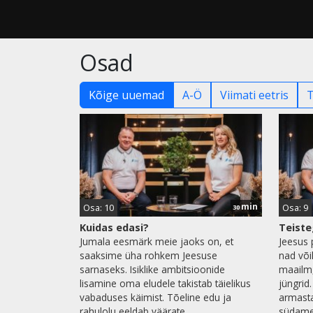
Osad
Kõige uuemad
A-Ö
Viimati eetris
min
Osa: 10
Osa: 9
30
Kuidas edasi?
Teist
Jumala eesmärk meie jaoks on, et
Jeesus 
saaksime üha rohkem Jeesuse
nad või
sarnaseks. Isiklike ambitsioonide
maailm,
lisamine oma eludele takistab täielikus
jüngrid
vabaduses käimist. Tõeline edu ja
armast
rahulolu eeldab väärate
südame