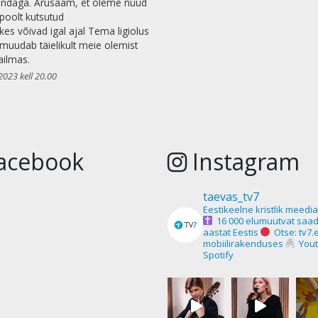
ndaga. Arusaam, et oleme nüüd
poolt kutsutud
kes võivad igal ajal Tema ligiolus
, muudab täielikult meie olemist
ailmas.
2023 kell 20.00
acebook
Instagram
taevas_tv7
Eestikeelne kristlik meedi
16 000 elumuutvat saad
aastat Eestis
Otse: tv7.
mobiilirakenduses
Yout
Spotify