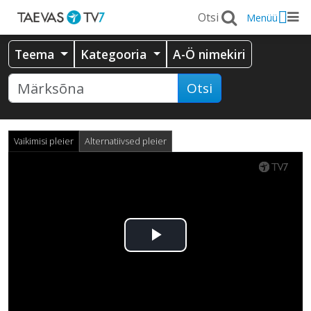
Menüü
Teema
Kategooria
A-Ö nimekiri
Otsi
Vaikimisi pleier
Alternatiivsed pleier
Esita
video