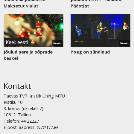
Maksetut viulut
Päästjat
Vaata
Vaata
saadet
saadet
Keel: eesti
40 min
50 min
Jõulud pere ja sõprade
Poeg on sündinud
keskel
Kontakt
Taevas TV7 Kristlik Ühing MTÜ
Ristiku 10
3. korrus (uksekell 7)
10612, Tallinn
Telefon: 44 22227
E-posti aadress: tv7@tv7.ee