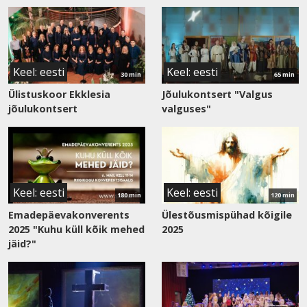
Vaata
Vaata
saadet
saadet
Keel: eesti
Keel: eesti
30 min
65 min
Ülistuskoor Ekklesia
Jõulukontsert "Valgus
jõulukontsert
valguses"
Vaata
Vaata
saadet
saadet
Keel: eesti
Keel: eesti
180 min
120 min
Emadepäevakonverents
Ülestõusmispühad kõigile
2025 "Kuhu küll kõik mehed
2025
jäid?"
Vaata
Vaata
saadet
saadet