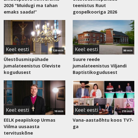
2026 "Muidugi ma tahan
teenistus Ruut
emaks saada!“
gospelkooriga 2026
Vaata
Vaata
saadet
saadet
Keel: eesti
Keel: eesti
120 min
90 min
Ülestõusmispühade
Suure reede
jumalateenistus Oleviste
jumalateenistus Viljandi
kogudusest
Baptistikogudusest
Vaata
Vaata
saadet
saadet
Keel: eesti
Keel: eesti
10 min
210 min
EELK peapiiskop Urmas
Vana-aastaõhtu koos TV7-
Viilma uusaasta
ga
tervituskõne