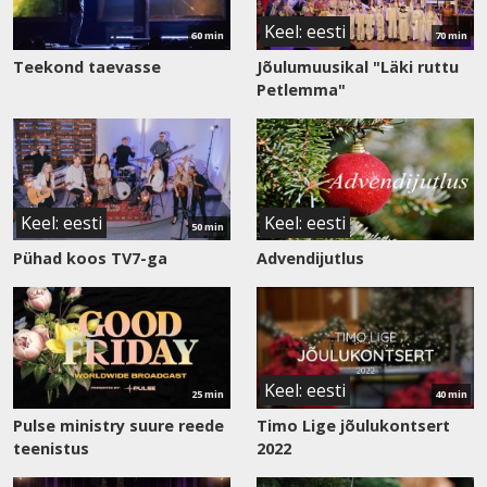
Keel: eesti
60 min
70 min
Teekond taevasse
Jõulumuusikal "Läki ruttu
Petlemma"
Vaata
saadet
Keel: eesti
Keel: eesti
50 min
Pühad koos TV7-ga
Advendijutlus
Vaata
Vaata
saadet
saadet
Keel: eesti
25 min
40 min
Pulse ministry suure reede
Timo Lige jõulukontsert
teenistus
2022