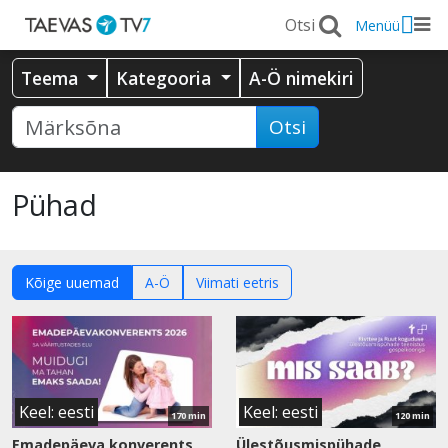
Menüü
Teema
Kategooria
A-Ö nimekiri
Otsi
Pühad
Kõige uuemad
A-Ö
Viimati eetris
Vaata
Vaata
saadet
saadet
Keel: eesti
Keel: eesti
170 min
120 min
Emadepäeva konverents
Ülestõusmispühade