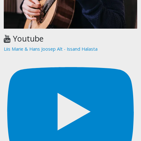
Youtube
Liis Marie & Hans Joosep Alt - Issand Halasta