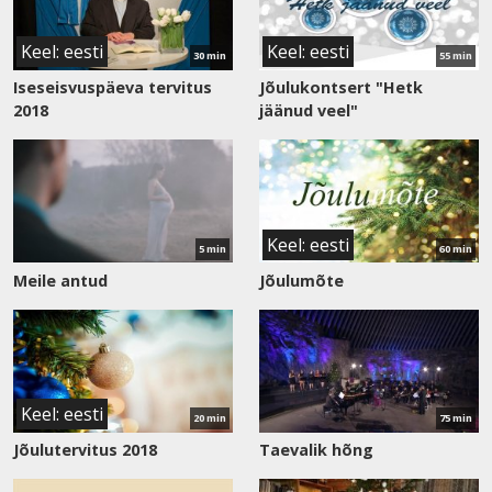
Keel: eesti
Keel: eesti
30 min
55 min
Iseseisvuspäeva tervitus
Jõulukontsert "Hetk
2018
jäänud veel"
Vaata
Vaata
saadet
saadet
Keel: eesti
5 min
60 min
Meile antud
Jõulumõte
Vaata
Vaata
saadet
saadet
Keel: eesti
20 min
75 min
Jõulutervitus 2018
Taevalik hõng
Vaata
Vaata