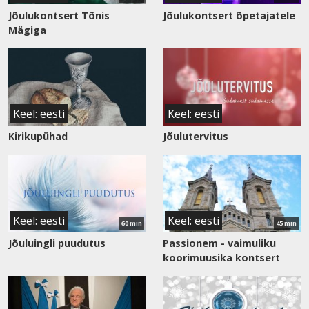
Jõulukontsert Tõnis
Jõulukontsert õpetajatele
Mägiga
Keel: eesti
Keel: eesti
Kirikupühad
Jõulutervitus
Vaata
Vaata
saadet
saadet
Keel: eesti
Keel: eesti
60 min
45 min
Jõuluingli puudutus
Passionem - vaimuliku
koorimuusika kontsert
Vaata
Vaata
saadet
saadet