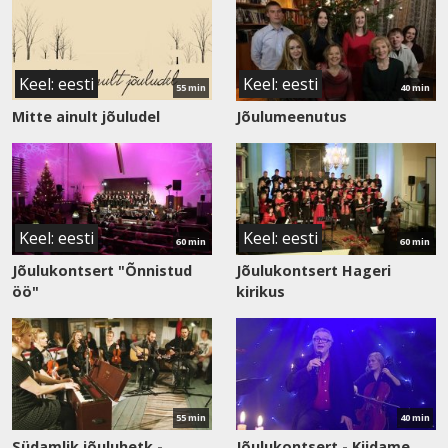
saadet
saadet
Keel: eesti
Keel: eesti
55 min
40 min
Mitte ainult jõuludel
Jõulumeenutus
Vaata
Vaata
saadet
saadet
Keel: eesti
Keel: eesti
60 min
60 min
Jõulukontsert "Õnnistud
Jõulukontsert Hageri
öö"
kirikus
Vaata
Vaata
saadet
saadet
55 min
40 min
Südamlik jõuluhetk -
Jõulukontsert - Kiidame