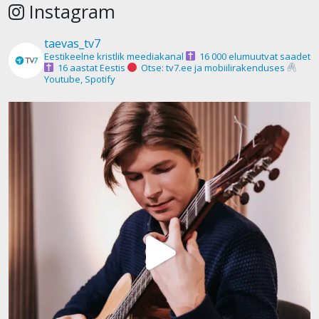
Instagram
taevas_tv7
Eestikeelne kristlik meediakanal
16 000 elumuutvat saadet
16 aastat Eestis
Otse: tv7.ee ja mobiilirakenduses
Youtube, Spotify