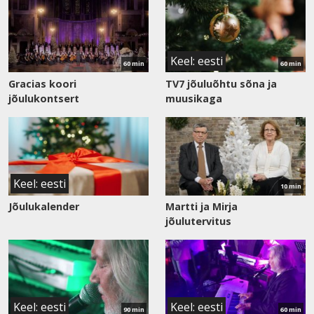
Vaata
Vaata
saadet
saadet
Keel: eesti
60 min
60 min
Gracias koori
TV7 jõuluõhtu sõna ja
jõulukontsert
muusikaga
Vaata
saadet
Keel: eesti
10 min
Jõulukalender
Martti ja Mirja
jõulutervitus
Vaata
Vaata
saadet
saadet
Keel: eesti
Keel: eesti
90 min
60 min