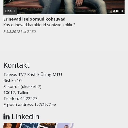
min
Osa: 1
25
Erinevad iseloomud kohtuvad
Kas erinevad karakterid sobivad kokku?
P 5.8.2012 kell 21.30
Kontakt
Taevas TV7 Kristlik Ühing MTÜ
Ristiku 10
3. korrus (uksekell 7)
10612, Tallinn
Telefon: 44 22227
E-posti aadress: tv7@tv7.ee
LinkedIn