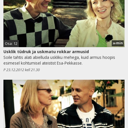
min
Osa: 12
30
Usklik tüdruk ja uskmatu rokkar armusid
Soile tahtis alati abielluda uskliku mehega, kuid armus hoopis
esimesel kohtumisel ateistist Esa-Pekkasse.
P 23.12.2012 kell 21.30