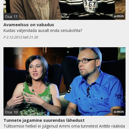
min
Osa: 11
20
Avameelsus on vabadus
Kuidas väljendada ausalt enda seisukohta?
P 2.12.2012 kell 21.30
min
Osa: 10
25
Tunnete jagamine suurendas lähedust
Tülitsemise hetkel ei julgenud Ammi oma tunnetest Anttile rääkida