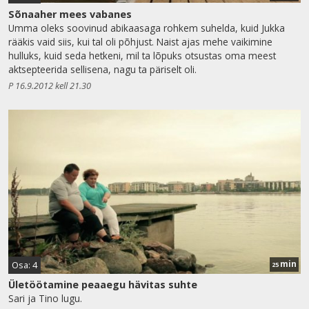
Sõnaaher mees vabanes
Umma oleks soovinud abikaasaga rohkem suhelda, kuid Jukka
rääkis vaid siis, kui tal oli põhjust. Naist ajas mehe vaikimine
hulluks, kuid seda hetkeni, mil ta lõpuks otsustas oma meest
aktsepteerida sellisena, nagu ta päriselt oli.
P 16.9.2012 kell 21.30
min
Osa: 4
25
Ületöötamine peaaegu hävitas suhte
Sari ja Tino lugu.