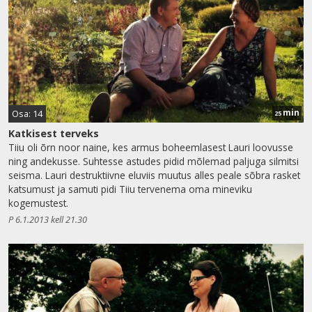
min
Osa: 14
25
Katkisest terveks
Tiiu oli õrn noor naine, kes armus boheemlasest Lauri loovusse
ning andekusse. Suhtesse astudes pidid mõlemad paljuga silmitsi
seisma. Lauri destruktiivne eluviis muutus alles peale sõbra rasket
katsumust ja samuti pidi Tiiu tervenema oma mineviku
kogemustest.
P 6.1.2013 kell 21.30