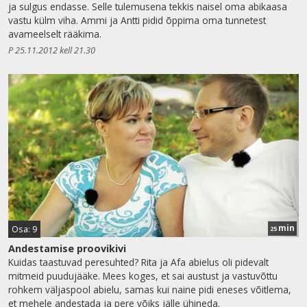
ja sulgus endasse. Selle tulemusena tekkis naisel oma abikaasa
vastu külm viha. Ammi ja Antti pidid õppima oma tunnetest
avameelselt rääkima.
P 25.11.2012 kell 21.30
min
Osa: 9
25
Andestamise proovikivi
Kuidas taastuvad peresuhted? Rita ja Afa abielus oli pidevalt
mitmeid puudujääke. Mees koges, et sai austust ja vastuvõttu
rohkem väljaspool abielu, samas kui naine pidi eneses võitlema,
et mehele andestada ja pere võiks jälle ühineda.