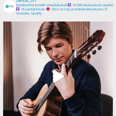
taevas_tv7
Eestikeelne kristlik meediakanal
16 000 elumuutvat saadet
16 aastat Eestis
Otse: tv7.ee ja mobiilirakenduses
Youtube, Spotify