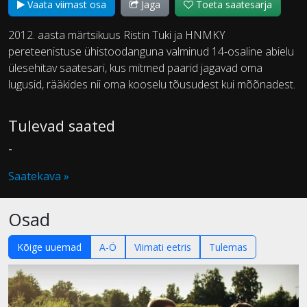
Vaata viimast osa
Jaga
Toeta saatesarja
2012. aasta märtsikuus Ristin Tuki ja HNMKY
pereteenistuse ühistoodanguna valminud 14-osaline abielu
ülesehitav saatesari, kus mitmed paarid jagavad oma
lugusid, rääkides nii oma kooselu tõusudest kui mõõnadest.
Tulevad saated
-
Saatekava »
Osad
Kõige uuemad
A-Ö
Viimati eetris
Tulemas