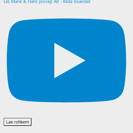
Liis Marie & Hans Joosep Alt - Kiida Issandat
Lae rohkem