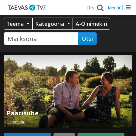
Menüü
Teema
Kategooria
A-Ö nimekiri
Otsi
Paarisuhe
Hingehoid