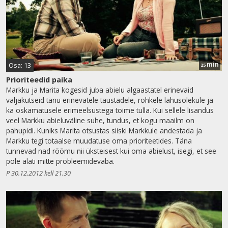
min
Osa: 13
25
Prioriteedid paika
Markku ja Marita kogesid juba abielu algaastatel erinevaid
väljakutseid tänu erinevatele taustadele, rohkele lahusolekule ja
ka oskamatusele erimeelsustega toime tulla. Kui sellele lisandus
veel Markku abieluväline suhe, tundus, et kogu maailm on
pahupidi. Kuniks Marita otsustas siiski Markkule andestada ja
Markku tegi totaalse muudatuse oma prioriteetides. Täna
tunnevad nad rõõmu nii üksteisest kui oma abielust, isegi, et see
pole alati mitte probleemidevaba.
P 30.12.2012 kell 21.30