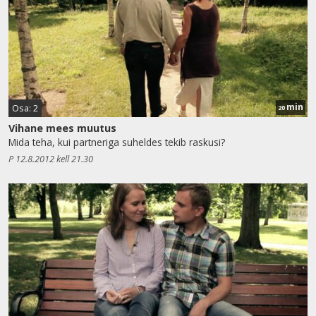
min
Osa: 2
20
Vihane mees muutus
Mida teha, kui partneriga suheldes tekib raskusi?
P 12.8.2012 kell 21.30