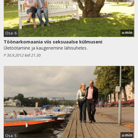
min
Osa: 6
25
Töönarkomaania viis seksuaalse külmuseni
Ületöötamine ja kaugenemine lähisuhetes.
P 30.9.2012 kell 21.30
min
Osa: 5
25