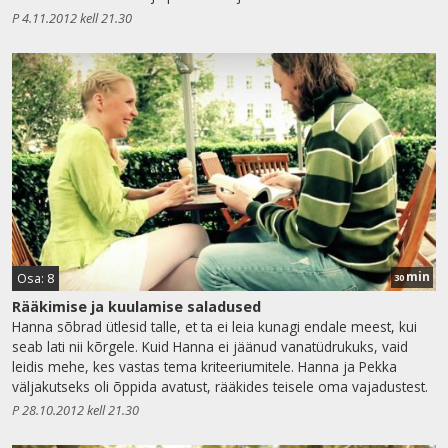
P 4.11.2012 kell 21.30
min
Osa: 8
30
Rääkimise ja kuulamise saladused
Hanna sõbrad ütlesid talle, et ta ei leia kunagi endale meest, kui
seab lati nii kõrgele. Kuid Hanna ei jäänud vanatüdrukuks, vaid
leidis mehe, kes vastas tema kriteeriumitele. Hanna ja Pekka
väljakutseks oli õppida avatust, rääkides teisele oma vajadustest.
P 28.10.2012 kell 21.30