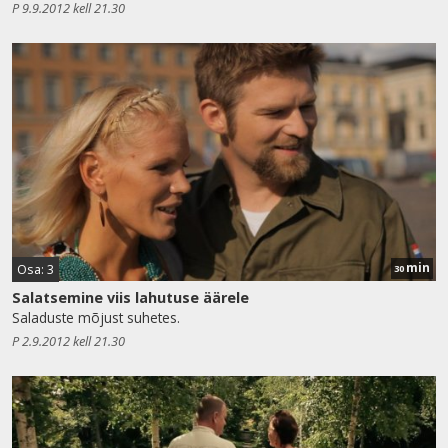
P 9.9.2012 kell 21.30
min
Osa: 3
30
Salatsemine viis lahutuse äärele
Saladuste mõjust suhetes.
P 2.9.2012 kell 21.30