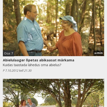
min
Osa: 7
20
Abielulaager õpetas abikaasat märkama
Kuidas taastada lähedus oma abielus?
P 7.10.2012 kell 21.30