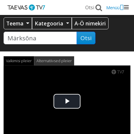
Menüü
Teema
Kategooria
A-Ö nimekiri
Otsi
Vaikimisi pleier
Alternatiivsed pleier
Esita
video