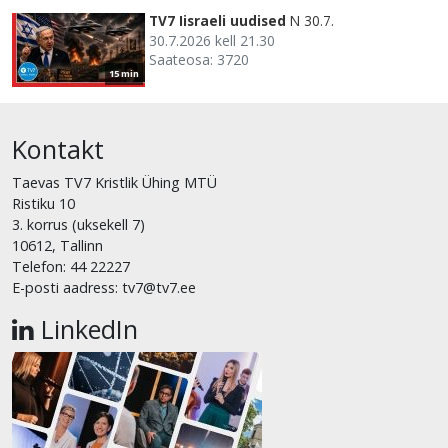
TV7 Iisraeli uudised
N 30.7.
30.7.2026 kell 21.30
Saateosa: 3720
15 min
Kontakt
Taevas TV7 Kristlik Ühing MTÜ
Ristiku 10
3. korrus (uksekell 7)
10612, Tallinn
Telefon: 44 22227
E-posti aadress: tv7@tv7.ee
LinkedIn