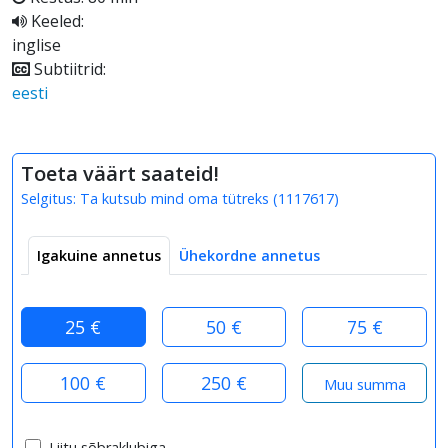
Keeled:
inglise
Subtiitrid:
eesti
Toeta väärt saateid!
Selgitus:
Ta kutsub mind oma tütreks
(
1117617
)
Igakuine annetus
Ühekordne annetus
25 €
50 €
75 €
100 €
250 €
Liitu sõbraklubiga