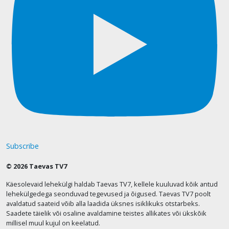
Subscribe
© 2026 Taevas TV7
Käesolevaid lehekülgi haldab Taevas TV7, kellele kuuluvad kõik antud
lehekülgedega seonduvad tegevused ja õigused. Taevas TV7 poolt
avaldatud saateid võib alla laadida üksnes isiklikuks otstarbeks.
Saadete täielik või osaline avaldamine teistes allikates või ükskõik
millisel muul kujul on keelatud.