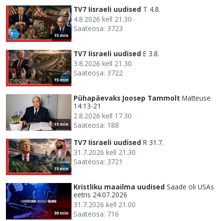
TV7 Iisraeli uudised
T 4.8.
4.8.2026 kell 21.30
Saateosa: 3723
15 min
TV7 Iisraeli uudised
E 3.8.
3.8.2026 kell 21.30
Saateosa: 3722
15 min
Pühapäevaks Joosep Tammolt
Matteuse
14:13-21
2.8.2026 kell 17.30
Saateosa: 188
15 min
TV7 Iisraeli uudised
R 31.7.
31.7.2026 kell 21.30
Saateosa: 3721
15 min
Kristliku maailma uudised
Saade oli USAs
eetris 24.07.2026
31.7.2026 kell 21.00
Saateosa: 716
30 min