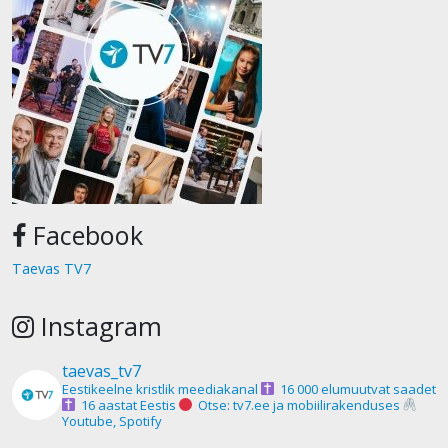
Facebook
Taevas TV7
Instagram
taevas_tv7
Eestikeelne kristlik meediakanal
16 000 elumuutvat saadet
16 aastat Eestis
Otse: tv7.ee ja mobiilirakenduses
Youtube, Spotify