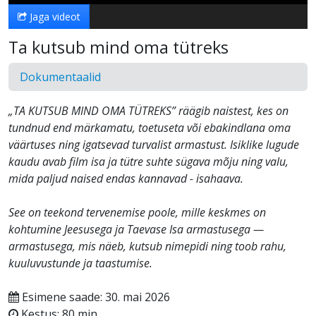
Jaga videot
Ta kutsub mind oma tütreks
Dokumentaalid
„TA KUTSUB MIND OMA TÜTREKS” räägib naistest, kes on
tundnud end märkamatu, toetuseta või ebakindlana oma
väärtuses ning igatsevad turvalist armastust. Isiklike lugude
kaudu avab film isa ja tütre suhte sügava mõju ning valu,
mida paljud naised endas kannavad - isahaava.
See on teekond tervenemise poole, mille keskmes on
kohtumine Jeesusega ja Taevase Isa armastusega —
armastusega, mis näeb, kutsub nimepidi ning toob rahu,
kuuluvustunde ja taastumise.
Esimene saade: 30. mai 2026
Kestus: 80 min