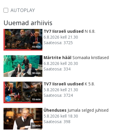
AUTOPLAY
Uuemad arhiivis
TV7 Iisraeli uudised
N 6.8.
6.8.2026 kell 21.30
Saateosa: 3725
15 min
Märtrite hääl
Somaalia kristlased
6.8.2026 kell 20.30
Saateosa: 334
30 min
TV7 Iisraeli uudised
K 5.8.
5.8.2026 kell 21.30
Saateosa: 3724
15 min
Ühenduses
Jumala selged juhised
5.8.2026 kell 18.30
Saateosa: 398
30 min