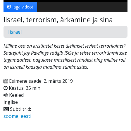
Jaga videot
Iisrael, terrorism, ärkamine ja sina
Iisrael
Milline osa on kristlastel keset üleilmset levivat terrorilainet?
Saatejuht Jay Rawlings räägib ISISe ja teiste terrorirühmituste
tagamaadest, pagulaste massilisest rändest ning milline roll
on Iisraelil kaasaja maailma sündmustes.
Esimene saade: 2. märts 2019
Kestus: 35 min
Keeled:
inglise
Subtiitrid:
soome
,
eesti