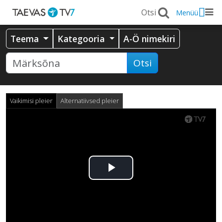
Menüü
Teema
Kategooria
A-Ö nimekiri
Otsi
Vaikimisi pleier
Alternatiivsed pleier
Esita
video