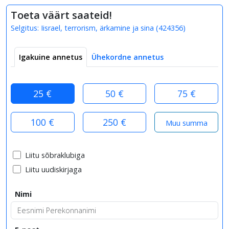
Toeta väärt saateid!
Selgitus:
Iisrael, terrorism, ärkamine ja sina
(
424356
)
Igakuine annetus
Ühekordne annetus
25 €
50 €
75 €
100 €
250 €
Liitu sõbraklubiga
Liitu uudiskirjaga
Nimi