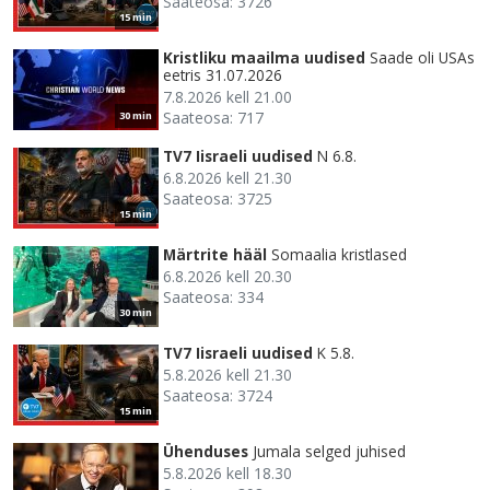
Saateosa: 3726
15 min
Kristliku maailma uudised
Saade oli USAs
eetris 31.07.2026
7.8.2026 kell 21.00
Saateosa: 717
30 min
TV7 Iisraeli uudised
N 6.8.
6.8.2026 kell 21.30
Saateosa: 3725
15 min
Märtrite hääl
Somaalia kristlased
6.8.2026 kell 20.30
Saateosa: 334
30 min
TV7 Iisraeli uudised
K 5.8.
5.8.2026 kell 21.30
Saateosa: 3724
15 min
Ühenduses
Jumala selged juhised
5.8.2026 kell 18.30