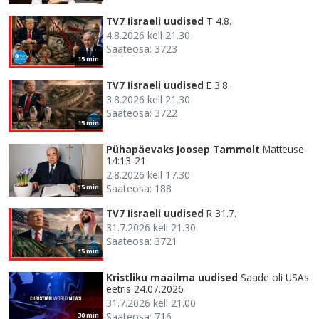
TV7 Iisraeli uudised
T 4.8.
4.8.2026 kell 21.30
Saateosa: 3723
15 min
TV7 Iisraeli uudised
E 3.8.
3.8.2026 kell 21.30
Saateosa: 3722
15 min
Pühapäevaks Joosep Tammolt
Matteuse
14:13-21
2.8.2026 kell 17.30
Saateosa: 188
15 min
TV7 Iisraeli uudised
R 31.7.
31.7.2026 kell 21.30
Saateosa: 3721
15 min
Kristliku maailma uudised
Saade oli USAs
eetris 24.07.2026
31.7.2026 kell 21.00
Saateosa: 716
30 min