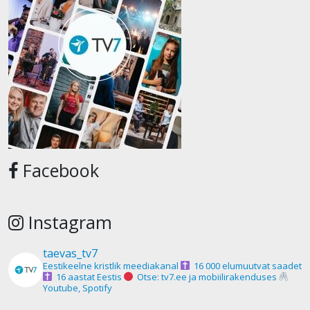
Facebook
Instagram
taevas_tv7
Eestikeelne kristlik meediakanal
16 000 elumuutvat saadet
16 aastat Eestis
Otse: tv7.ee ja mobiilirakenduses
Youtube, Spotify