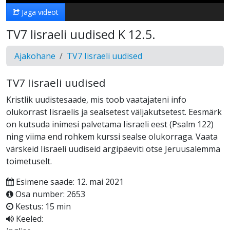
Jaga videot
TV7 Iisraeli uudised K 12.5.
Ajakohane
TV7 Iisraeli uudised
TV7 Iisraeli uudised
Kristlik uudistesaade, mis toob vaatajateni info
olukorrast Iisraelis ja sealsetest väljakutsetest. Eesmärk
on kutsuda inimesi palvetama Iisraeli eest (Psalm 122)
ning viima end rohkem kurssi sealse olukorraga. Vaata
värskeid Iisraeli uudiseid argipäeviti otse Jeruusalemma
toimetuselt.
Esimene saade: 12. mai 2021
Osa number: 2653
Kestus: 15 min
Keeled: