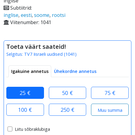
inglise
Subtiitrid:
inglise
,
eesti
,
soome
,
rootsi
Viitenumber: 1041
Toeta väärt saateid!
Selgitus:
TV7 Iisraeli uudised
(
1041
)
Igakuine annetus
Ühekordne annetus
25 €
50 €
75 €
100 €
250 €
Liitu sõbraklubiga