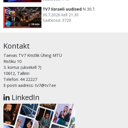
TV7 Iisraeli uudised
N 30.7.
30.7.2026 kell 21.30
Saateosa: 3720
15 min
Kontakt
Taevas TV7 Kristlik Ühing MTÜ
Ristiku 10
3. korrus (uksekell 7)
10612, Tallinn
Telefon: 44 22227
E-posti aadress: tv7@tv7.ee
LinkedIn