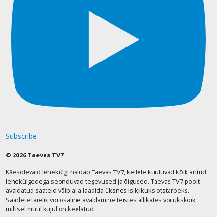
Subscribe
© 2026 Taevas TV7
Käesolevaid lehekülgi haldab Taevas TV7, kellele kuuluvad kõik antud
lehekülgedega seonduvad tegevused ja õigused. Taevas TV7 poolt
avaldatud saateid võib alla laadida üksnes isiklikuks otstarbeks.
Saadete täielik või osaline avaldamine teistes allikates või ükskõik
millisel muul kujul on keelatud.