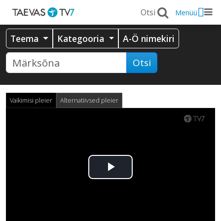
Menüü
Teema
Kategooria
A-Ö nimekiri
Otsi
Vaikimisi pleier
Alternatiivsed pleier
Esita
video