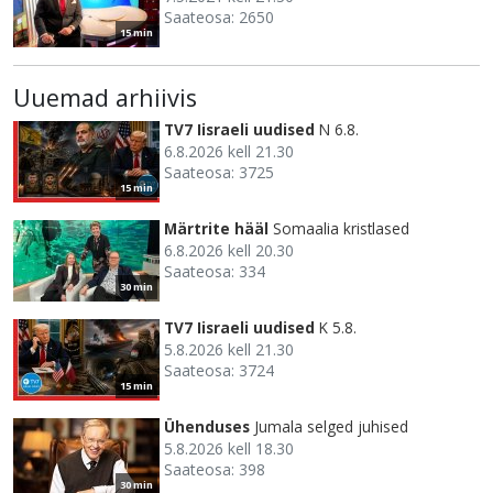
Saateosa: 2650
15 min
Uuemad arhiivis
TV7 Iisraeli uudised
N 6.8.
6.8.2026 kell 21.30
Saateosa: 3725
15 min
Märtrite hääl
Somaalia kristlased
6.8.2026 kell 20.30
Saateosa: 334
30 min
TV7 Iisraeli uudised
K 5.8.
5.8.2026 kell 21.30
Saateosa: 3724
15 min
Ühenduses
Jumala selged juhised
5.8.2026 kell 18.30
Saateosa: 398
30 min