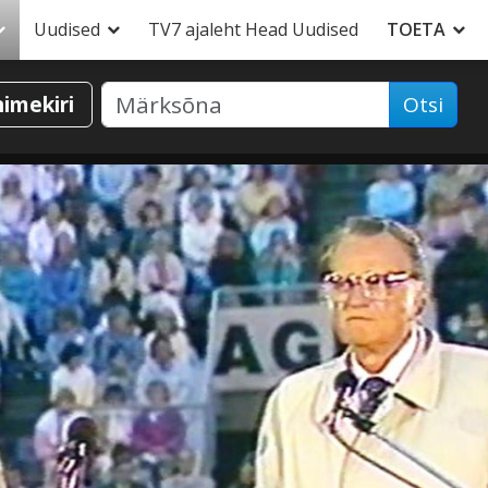
Uudised
TV7 ajaleht Head Uudised
TOETA
nimekiri
Otsi