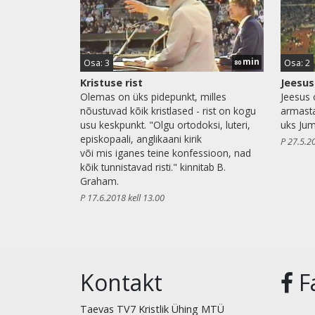
min
Osa: 3
Osa: 2
80
Kristuse rist
Jeesus
Olemas on üks pidepunkt, milles
Jeesus 
nõustuvad kõik kristlased - rist on kogu
armasta
usu keskpunkt. "Olgu ortodoksi, luteri,
uks Juma
episkopaali, anglikaani kirik
P 27.5.2
või mis iganes teine konfessioon, nad
kõik tunnistavad risti." kinnitab B.
Graham.
P 17.6.2018 kell 13.00
Kontakt
F
Taevas TV7 Kristlik Ühing MTÜ