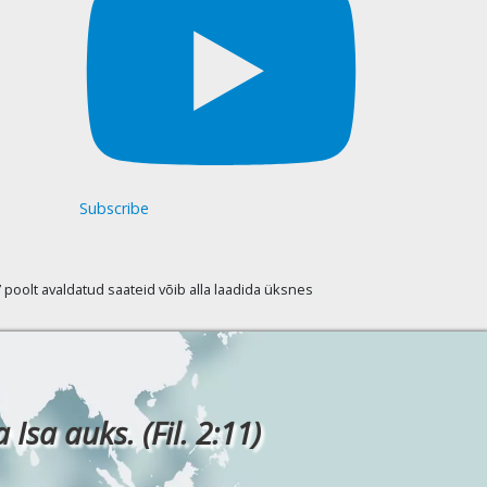
Subscribe
oolt avaldatud saateid võib alla laadida üksnes
Isa auks. (Fil. 2:11)