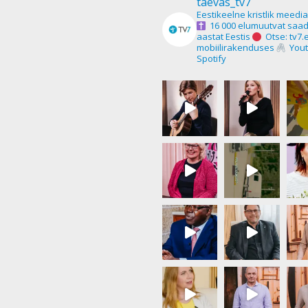
taevas_tv7
Eestikeelne kristlik meedi
16 000 elumuutvat saad
aastat Eestis
Otse: tv7.
mobiilirakenduses
Yout
Spotify