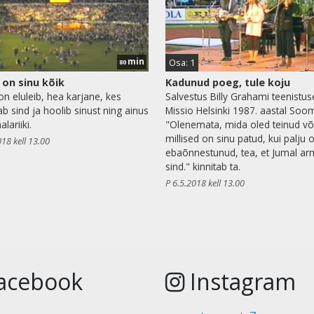
min
Osa: 1
80
 on sinu kõik
Kadunud poeg, tule koju
on eluleib, hea karjane, kes
Salvestus Billy Grahami teenistus
b sind ja hoolib sinust ning ainus
Missio Helsinki 1987. aastal Soo
lariiki.
"Olenemata, mida oled teinud võ
millised on sinu patud, kui palju 
018 kell 13.00
ebaõnnestunud, tea, et Jumal ar
sind." kinnitab ta.
P 6.5.2018 kell 13.00
acebook
Instagram