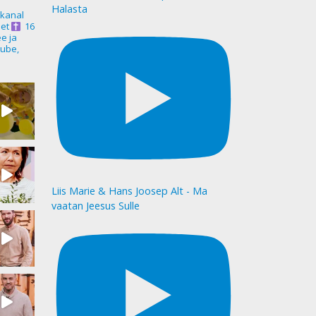
Halasta
akanal
et
16
ee ja
ube,
Liis Marie & Hans Joosep Alt - Ma
vaatan Jeesus Sulle