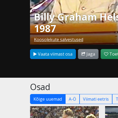
Billy Graham Hel
1987
Koosolekute salvestused
Vaata viimast osa
Jaga
Toet
Osad
Kõige uuemad
A-Ö
Viimati eetris