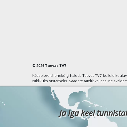
© 2026 Taevas TV7
Käesolevaid lehekülgi haldab Taevas TV7, kellele kuulu
isiklikuks otstarbeks. Saadete täielik või osaline avaldam
Ja iga keel tunnista