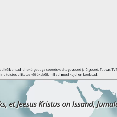
vad kõik antud lehekülgedega seonduvad tegevused ja õigused. Taevas TV7 p
ine teistes allikates või ükskõik millisel muul kujul on keelatud.
ks, et Jeesus Kristus on Issand, Jumala 