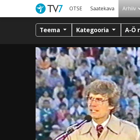
OTSE
Saatekava
Arhiiv
Teema
Kategooria
A-Ö 