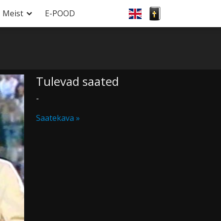
Meist
E-POOD
Tulevad saated
-
Saatekava »