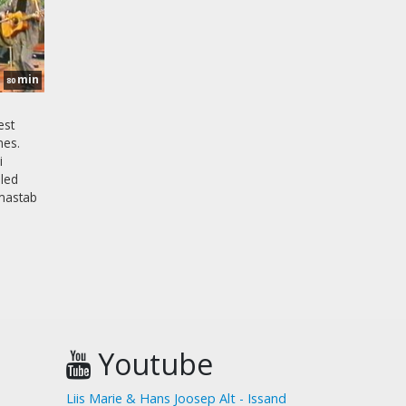
min
80
est
mes.
i
oled
mastab
Youtube
Liis Marie & Hans Joosep Alt - Issand