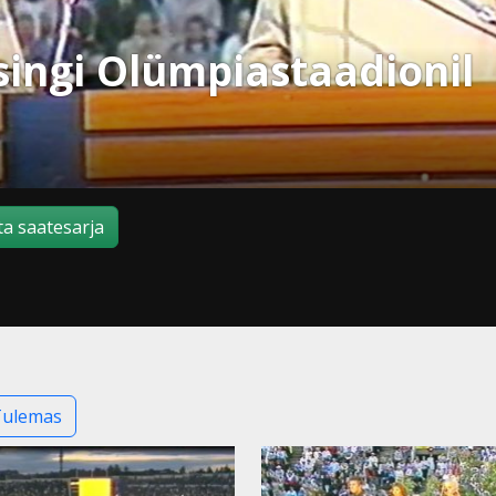
singi Olümpiastaadionil
a saatesarja
Tulemas