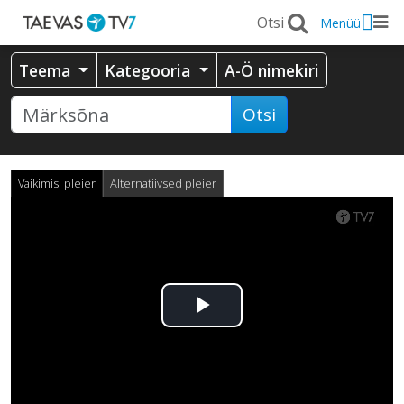
Menüü
Teema
Kategooria
A-Ö nimekiri
Otsi
Vaikimisi pleier
Alternatiivsed pleier
Esita
video