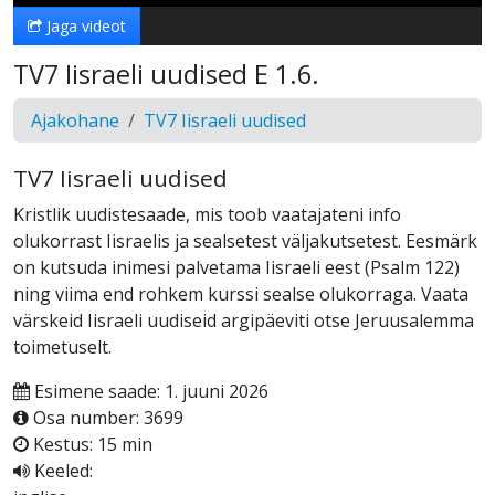
Jaga videot
TV7 Iisraeli uudised E 1.6.
Ajakohane
TV7 Iisraeli uudised
TV7 Iisraeli uudised
Kristlik uudistesaade, mis toob vaatajateni info
olukorrast Iisraelis ja sealsetest väljakutsetest. Eesmärk
on kutsuda inimesi palvetama Iisraeli eest (Psalm 122)
ning viima end rohkem kurssi sealse olukorraga. Vaata
värskeid Iisraeli uudiseid argipäeviti otse Jeruusalemma
toimetuselt.
Esimene saade: 1. juuni 2026
Osa number: 3699
Kestus: 15 min
Keeled: