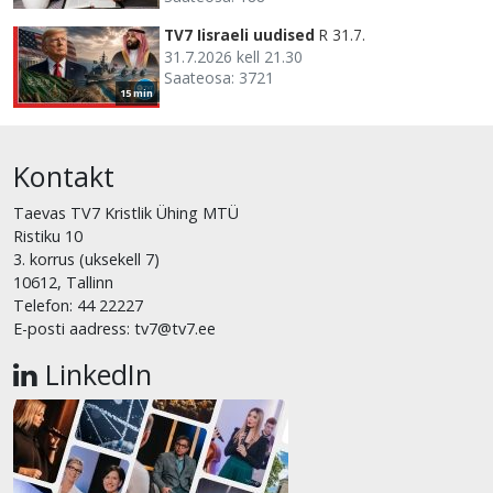
TV7 Iisraeli uudised
R 31.7.
31.7.2026 kell 21.30
Saateosa: 3721
15 min
Kontakt
Taevas TV7 Kristlik Ühing MTÜ
Ristiku 10
3. korrus (uksekell 7)
10612, Tallinn
Telefon: 44 22227
E-posti aadress: tv7@tv7.ee
LinkedIn