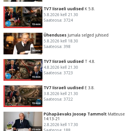
TV7 Iisraeli uudised
K 5.8.
5.8.2026 kell 21.30
Saateosa: 3724
15 min
Ühenduses
Jumala selged juhised
5.8.2026 kell 18.30
Saateosa: 398
30 min
TV7 Iisraeli uudised
T 4.8.
4.8.2026 kell 21.30
Saateosa: 3723
15 min
TV7 Iisraeli uudised
E 3.8.
3.8.2026 kell 21.30
Saateosa: 3722
15 min
Pühapäevaks Joosep Tammolt
Matteuse
14:13-21
2.8.2026 kell 17.30
Saateosa: 188
15 min