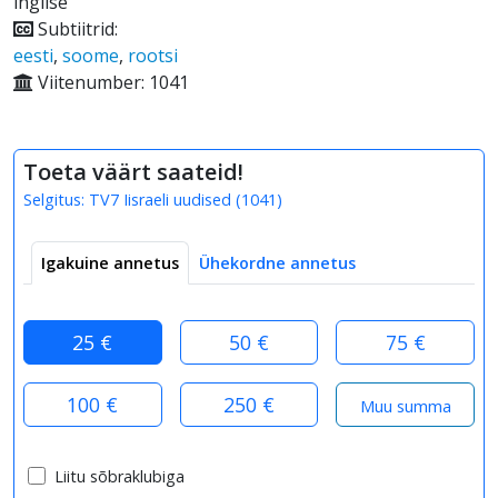
inglise
Subtiitrid:
eesti
,
soome
,
rootsi
Viitenumber: 1041
Toeta väärt saateid!
Selgitus:
TV7 Iisraeli uudised
(
1041
)
Igakuine annetus
Ühekordne annetus
25 €
50 €
75 €
100 €
250 €
Liitu sõbraklubiga