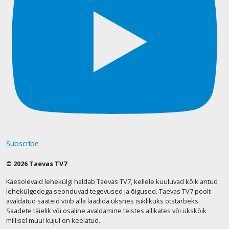
Subscribe
© 2026 Taevas TV7
Käesolevaid lehekülgi haldab Taevas TV7, kellele kuuluvad kõik antud
lehekülgedega seonduvad tegevused ja õigused. Taevas TV7 poolt
avaldatud saateid võib alla laadida üksnes isiklikuks otstarbeks.
Saadete täielik või osaline avaldamine teistes allikates või ükskõik
millisel muul kujul on keelatud.