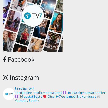
Facebook
Instagram
taevas_tv7
Eestikeelne kristlik meediakanal
16 000 elumuutvat saadet
16 aastat Eestis
Otse: tv7.ee ja mobiilirakenduses
Youtube, Spotify