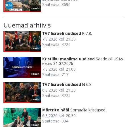
Saateosa: 3696
15 min
Uuemad arhiivis
TV7 Iisraeli uudised
R 7.8.
7.8.2026 kell 21.30
Saateosa: 3726
15 min
Kristliku maailma uudised
Saade oli USAs
eetris 31.07.2026
7.8.2026 kell 21.00
Saateosa: 717
30 min
TV7 Iisraeli uudised
N 6.8.
6.8.2026 kell 21.30
Saateosa: 3725
15 min
Märtrite hääl
Somaalia kristlased
6.8.2026 kell 20.30
Saateosa: 334
30 min