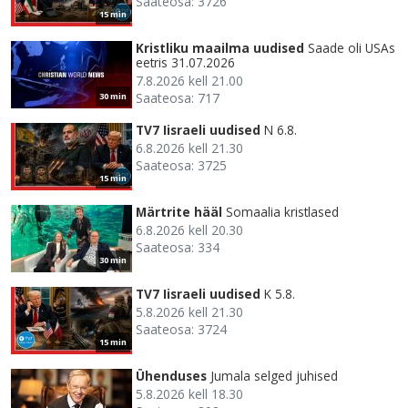
Saateosa: 3726
15 min
Kristliku maailma uudised
Saade oli USAs
eetris 31.07.2026
7.8.2026 kell 21.00
Saateosa: 717
30 min
TV7 Iisraeli uudised
N 6.8.
6.8.2026 kell 21.30
Saateosa: 3725
15 min
Märtrite hääl
Somaalia kristlased
6.8.2026 kell 20.30
Saateosa: 334
30 min
TV7 Iisraeli uudised
K 5.8.
5.8.2026 kell 21.30
Saateosa: 3724
15 min
Ühenduses
Jumala selged juhised
5.8.2026 kell 18.30