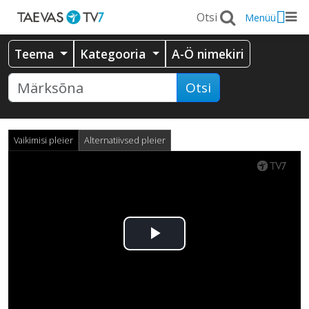
Menüü
Teema
Kategooria
A-Ö nimekiri
Otsi
Vaikimisi pleier
Alternatiivsed pleier
Esita
video