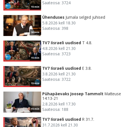
Saateosa: 3724
15 min
Ühenduses
Jumala selged juhised
5.8.2026 kell 18.30
Saateosa: 398
30 min
TV7 Iisraeli uudised
T 4.8.
4.8.2026 kell 21.30
Saateosa: 3723
15 min
TV7 Iisraeli uudised
E 3.8.
3.8.2026 kell 21.30
Saateosa: 3722
15 min
Pühapäevaks Joosep Tammolt
Matteuse
14:13-21
2.8.2026 kell 17.30
Saateosa: 188
15 min
TV7 Iisraeli uudised
R 31.7.
31.7.2026 kell 21.30