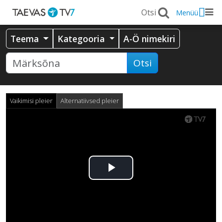
Menüü
Teema
Kategooria
A-Ö nimekiri
Otsi
Vaikimisi pleier
Alternatiivsed pleier
Esita
video