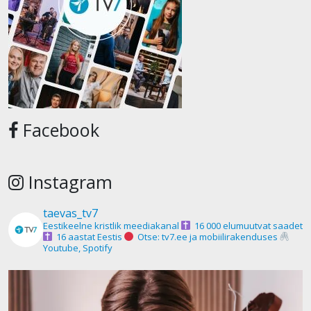
Facebook
Instagram
taevas_tv7
Eestikeelne kristlik meediakanal
16 000 elumuutvat saadet
16 aastat Eestis
Otse: tv7.ee ja mobiilirakenduses
Youtube, Spotify