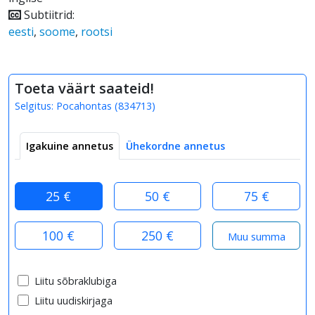
Subtiitrid:
eesti
,
soome
,
rootsi
Toeta väärt saateid!
Selgitus:
Pocahontas
(
834713
)
Igakuine annetus
Ühekordne annetus
25 €
50 €
75 €
100 €
250 €
Liitu sõbraklubiga
Liitu uudiskirjaga