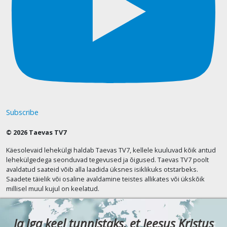
Subscribe
© 2026 Taevas TV7
Käesolevaid lehekülgi haldab Taevas TV7, kellele kuuluvad kõik antud
lehekülgedega seonduvad tegevused ja õigused. Taevas TV7 poolt
avaldatud saateid võib alla laadida üksnes isiklikuks otstarbeks.
Saadete täielik või osaline avaldamine teistes allikates või ükskõik
millisel muul kujul on keelatud.
Ja iga keel tunnistaks, et Jeesus Kristus