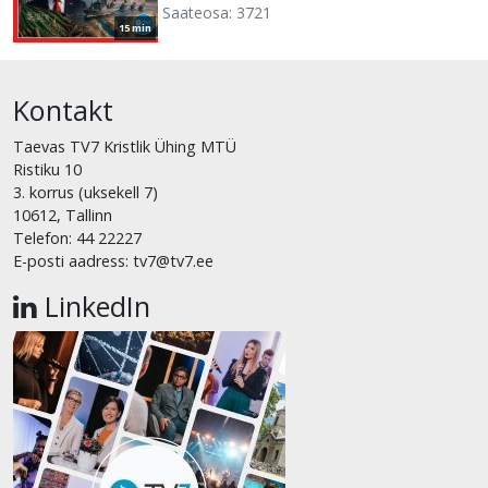
Saateosa: 3721
15 min
Kontakt
Taevas TV7 Kristlik Ühing MTÜ
Ristiku 10
3. korrus (uksekell 7)
10612, Tallinn
Telefon: 44 22227
E-posti aadress: tv7@tv7.ee
LinkedIn