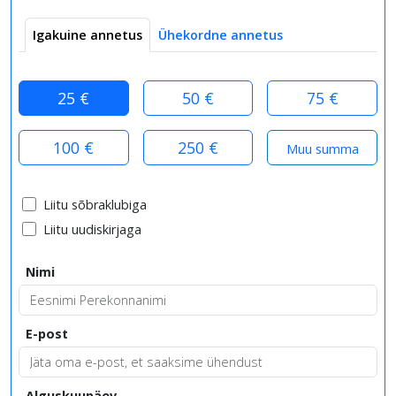
Igakuine annetus
Ühekordne annetus
25 €
50 €
75 €
100 €
250 €
Liitu sõbraklubiga
Liitu uudiskirjaga
Nimi
E-post
Alguskuupäev