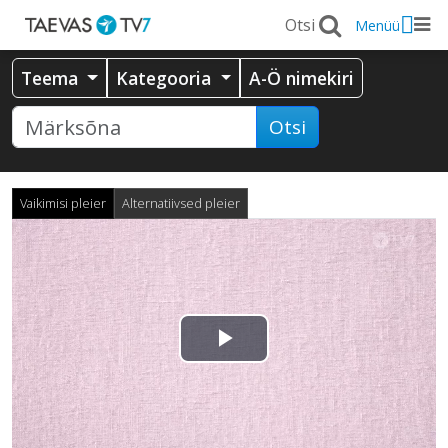
Menüü
Teema
Kategooria
A-Ö nimekiri
Otsi
Vaikimisi pleier
Alternatiivsed pleier
Esita
video