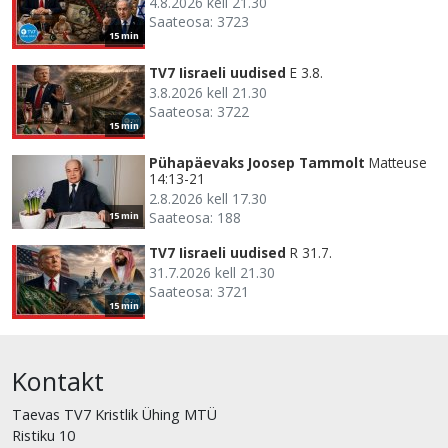
4.8.2026 kell 21.30
Saateosa: 3723
15 min
TV7 Iisraeli uudised
E 3.8.
3.8.2026 kell 21.30
Saateosa: 3722
15 min
Pühapäevaks Joosep Tammolt
Matteuse
14:13-21
2.8.2026 kell 17.30
Saateosa: 188
15 min
TV7 Iisraeli uudised
R 31.7.
31.7.2026 kell 21.30
Saateosa: 3721
15 min
Kontakt
Taevas TV7 Kristlik Ühing MTÜ
Ristiku 10