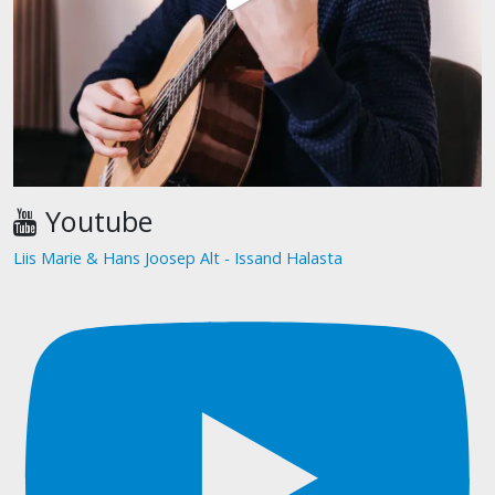
Youtube
Liis Marie & Hans Joosep Alt - Issand Halasta