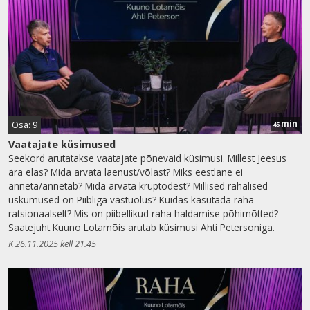
min
Osa: 9
45
Vaatajate küsimused
Seekord arutatakse vaatajate põnevaid küsimusi. Millest Jeesus
ära elas? Mida arvata laenust/võlast? Miks eestlane ei
anneta/annetab? Mida arvata krüptodest? Millised rahalised
uskumused on Piibliga vastuolus? Kuidas kasutada raha
ratsionaalselt? Mis on piibellikud raha haldamise põhimõtted?
Saatejuht Kuuno Lotamõis arutab küsimusi Ahti Petersoniga.
K 26.11.2025 kell 21.45