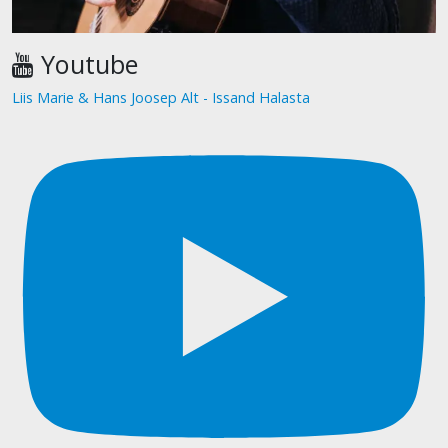
Youtube
Liis Marie & Hans Joosep Alt - Issand Halasta