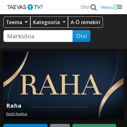
Menüü
Teema
Kategooria
A-Ö nimekiri
Otsi
Raha
Eesti õpetus