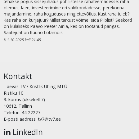
tehakse põgus sissejuhatus põhilistesse rahateemadesse: raha
olemus, laen, investeerimine eri valdkondadesse, perekonna
majandamine, raha koguduses ning ettevõtlus. Kust raha tuleb?
Kas raha on kurjajuur? Millist tarkust võime leida Piiblist? Seekord
on külaliseks Paavo-Peeter Ainla, kes on töötanud pangas.
Saatejuht on Kuuno Lotamõis.
K 1.10.2025 kell 21.45
Kontakt
Taevas TV7 Kristlik Ühing MTÜ
Ristiku 10
3. korrus (uksekell 7)
10612, Tallinn
Telefon: 44 22227
E-posti aadress: tv7@tv7.ee
LinkedIn