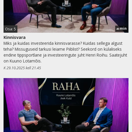
min
Osa: 5
45
Kinnisvara
Miks ja kuidas investeerida kinnisvarasse? Kuidas sellega algust
teha? Missuguseid tarkusi leiame Piiblist? Seekord on külaliseks
endine tippsportlane ja investeeringute juht Henri Roihu. Saatejuht
on Kuuno Lotamõis.
K 29.10.2025 kell 21.45