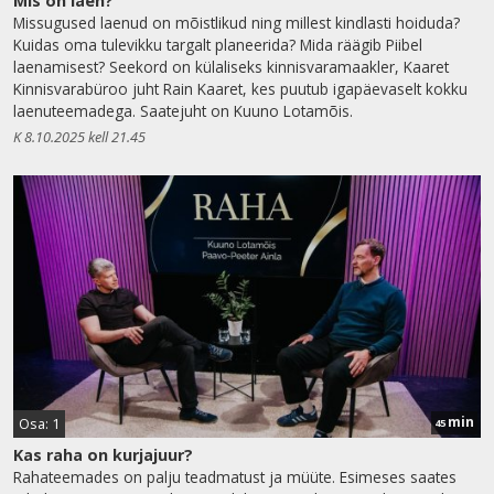
Mis on laen?
Missugused laenud on mõistlikud ning millest kindlasti hoiduda?
Kuidas oma tulevikku targalt planeerida? Mida räägib Piibel
laenamisest? Seekord on külaliseks kinnisvaramaakler, Kaaret
Kinnisvarabüroo juht Rain Kaaret, kes puutub igapäevaselt kokku
laenuteemadega. Saatejuht on Kuuno Lotamõis.
K 8.10.2025 kell 21.45
min
Osa: 1
45
Kas raha on kurjajuur?
Rahateemades on palju teadmatust ja müüte. Esimeses saates