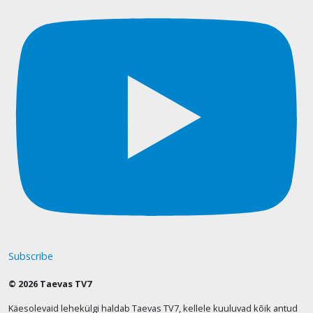
Subscribe
© 2026 Taevas TV7
Käesolevaid lehekülgi haldab Taevas TV7, kellele kuuluvad kõik antud