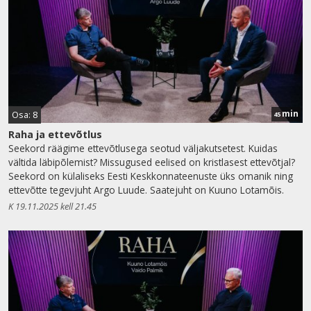
min
Osa: 8
45
Raha ja ettevõtlus
Seekord räägime ettevõtlusega seotud väljakutsetest. Kuidas
vältida läbipõlemist? Missugused eelised on kristlasest ettevõtjal?
Seekord on külaliseks Eesti Keskkonnateenuste üks omanik ning
ettevõtte tegevjuht Argo Luude. Saatejuht on Kuuno Lotamõis.
K 19.11.2025 kell 21.45