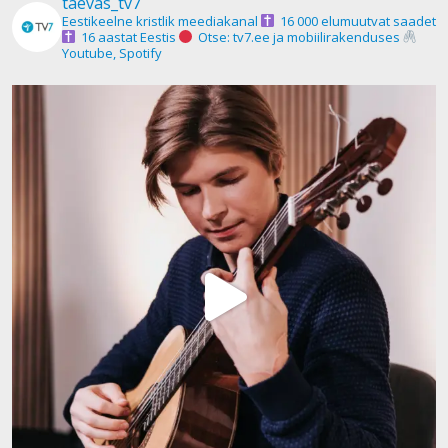
taevas_tv7
Eestikeelne kristlik meediakanal
16 000 elumuutvat saadet
16 aastat Eestis
Otse: tv7.ee ja mobiilirakenduses
Youtube, Spotify