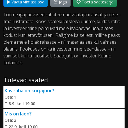
Vaata viimast osa
Jaga
Toeta saatesarja
Toome igapäevased rahateemad vaatajani ausalt ja otse –
ilma ilustamata. Koos saatekülalistega uurime, kuidas raha
ja investeerimine põimuvad meie igapäevaeluga, alates
kodust kuni ettevõtluseni. Räägime ka sellest, milline peaks
olema meie hoiak rahasse – nii materiaalses kui vaimses
plaanis. Fookuses on ka investeerimine iseendasse – nii
vaimselt kui ka füüsiliselt. Saatejuht on investor Kuuno
Lotamõis.
Tulevad saated
Kas raha on kurjajuur?
Osa: 1
T 8.9. kell 19.00
Mis on laen?
Osa: 2
T 22.9. kell 19.00