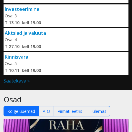
Investeerimine
Osa: 3
T 13.10. kell 19.00
Aktsiad ja valuuta
Osa: 4
T 27.10. kell 19.00
Kinnisvara
Osa: 5
T 10.11. kell 19.00
Saatekava »
Osad
Kõige uuemad
A-Ö
Viimati eetris
Tulemas