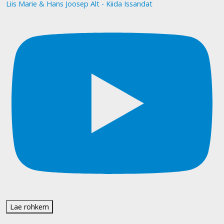
Liis Marie & Hans Joosep Alt - Kiida Issandat
Lae rohkem