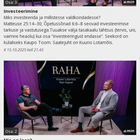
min
Osa: 3
45
Investeerimine
Miks investeerida ja millistesse valdkondadesse?
Matteuse 25:14–30; Õpetussõnad 6:6–8 seovad investeerimise
tarkuse ja vastutusega.Tuuakse välja tasakaalu tähtsus (tervis, uni,
vaimne heaolu) kui osa “investeeringust endasse”. Seekord on
külaliseks Kaupo Toom. Saatejuht on Kuuno Lotamõis.
K 15.10.2025 kell 21.45
min
Osa: 2
45