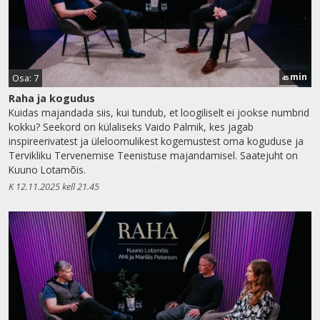
min
Osa: 7
45
Raha ja kogudus
Kuidas majandada siis, kui tundub, et loogiliselt ei jookse numbrid
kokku? Seekord on külaliseks Vaido Palmik, kes jagab
inspireerivatest ja üleloomulikest kogemustest oma koguduse ja
Tervikliku Tervenemise Teenistuse majandamisel. Saatejuht on
Kuuno Lotamõis.
K 12.11.2025 kell 21.45