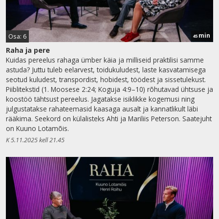
min
Osa: 6
45
Raha ja pere
Kuidas pereelus rahaga ümber käia ja milliseid praktilisi samme
astuda? Juttu tuleb eelarvest, toidukuludest, laste kasvatamisega
seotud kuludest, transpordist, hobidest, töödest ja sissetulekust.
Piiblitekstid (1. Moosese 2:24; Koguja 4:9–10) rõhutavad ühtsuse ja
koostöö tähtsust pereelus. Jagatakse isiklikke kogemusi ning
julgustatakse rahateemasid kaasaga ausalt ja kannatlikult läbi
rääkima. Seekord on külalisteks Ahti ja Mariliis Peterson. Saatejuht
on Kuuno Lotamõis.
K 5.11.2025 kell 21.45