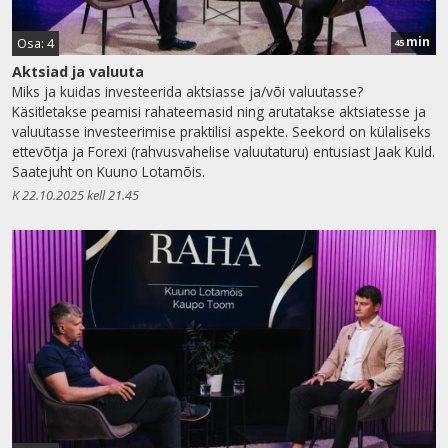
min
Osa: 4
45
Aktsiad ja valuuta
Miks ja kuidas investeerida aktsiasse ja/või valuutasse?
Käsitletakse peamisi rahateemasid ning arutatakse aktsiatesse ja
valuutasse investeerimise praktilisi aspekte. Seekord on külaliseks
ettevõtja ja Forexi (rahvusvahelise valuutaturu) entusiast Jaak Kuld.
Saatejuht on Kuuno Lotamõis.
K 22.10.2025 kell 21.45