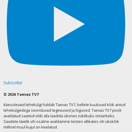
Subscribe
© 2026 Taevas TV7
Käesolevaid lehekülgi haldab Taevas TV7, kellele kuuluvad kõik antud
lehekülgedega seonduvad tegevused ja õigused. Taevas TV7 poolt
avaldatud saateid võib alla laadida üksnes isiklikuks otstarbeks.
Saadete täielik või osaline avaldamine teistes allikates või ükskõik
millisel muul kujul on keelatud.