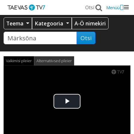
Menüü
Teema
Kategooria
A-Ö nimekiri
Otsi
Vaikimisi pleier
Alternatiivsed pleier
Esita
video