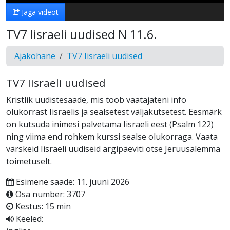
Jaga videot
TV7 Iisraeli uudised N 11.6.
Ajakohane
TV7 Iisraeli uudised
TV7 Iisraeli uudised
Kristlik uudistesaade, mis toob vaatajateni info
olukorrast Iisraelis ja sealsetest väljakutsetest. Eesmärk
on kutsuda inimesi palvetama Iisraeli eest (Psalm 122)
ning viima end rohkem kurssi sealse olukorraga. Vaata
värskeid Iisraeli uudiseid argipäeviti otse Jeruusalemma
toimetuselt.
Esimene saade: 11. juuni 2026
Osa number: 3707
Kestus: 15 min
Keeled: