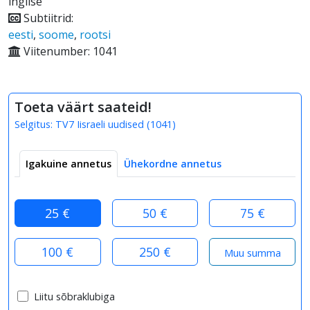
inglise
Subtiitrid:
eesti
,
soome
,
rootsi
Viitenumber: 1041
Toeta väärt saateid!
Selgitus:
TV7 Iisraeli uudised
(
1041
)
Igakuine annetus
Ühekordne annetus
25 €
50 €
75 €
100 €
250 €
Liitu sõbraklubiga