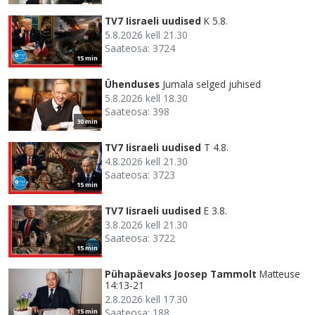
TV7 Iisraeli uudised
K 5.8.
5.8.2026 kell 21.30
Saateosa: 3724
15 min
Ühenduses
Jumala selged juhised
5.8.2026 kell 18.30
Saateosa: 398
30 min
TV7 Iisraeli uudised
T 4.8.
4.8.2026 kell 21.30
Saateosa: 3723
15 min
TV7 Iisraeli uudised
E 3.8.
3.8.2026 kell 21.30
Saateosa: 3722
15 min
Pühapäevaks Joosep Tammolt
Matteuse
14:13-21
2.8.2026 kell 17.30
Saateosa: 188
15 min