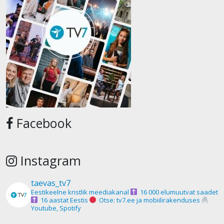
Facebook
Instagram
taevas_tv7
Eestikeelne kristlik meediakanal
16 000 elumuutvat saadet
16 aastat Eestis
Otse: tv7.ee ja mobiilirakenduses
Youtube, Spotify