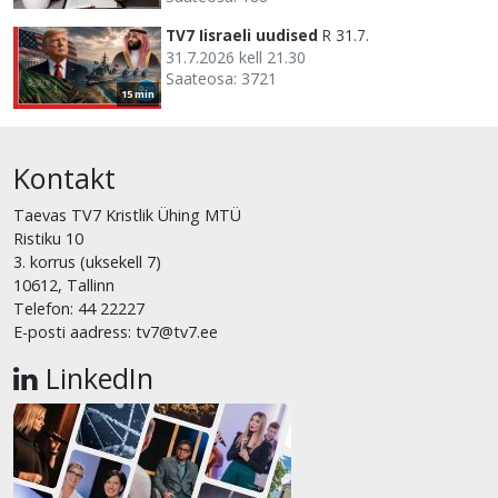
TV7 Iisraeli uudised
R 31.7.
31.7.2026 kell 21.30
Saateosa: 3721
15 min
Kontakt
Taevas TV7 Kristlik Ühing MTÜ
Ristiku 10
3. korrus (uksekell 7)
10612, Tallinn
Telefon: 44 22227
E-posti aadress: tv7@tv7.ee
LinkedIn