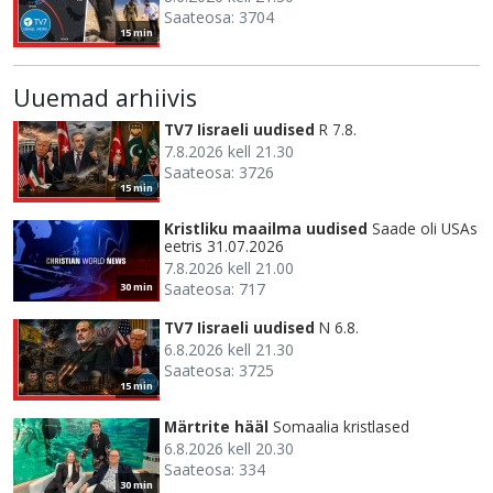
Saateosa: 3704
15 min
Uuemad arhiivis
TV7 Iisraeli uudised
R 7.8.
7.8.2026 kell 21.30
Saateosa: 3726
15 min
Kristliku maailma uudised
Saade oli USAs
eetris 31.07.2026
7.8.2026 kell 21.00
Saateosa: 717
30 min
TV7 Iisraeli uudised
N 6.8.
6.8.2026 kell 21.30
Saateosa: 3725
15 min
Märtrite hääl
Somaalia kristlased
6.8.2026 kell 20.30
Saateosa: 334
30 min