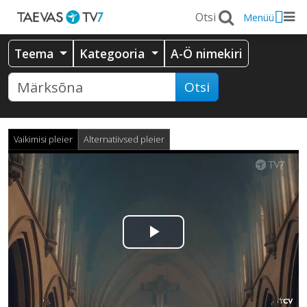
Menüü
Teema
Kategooria
A-Ö nimekiri
Otsi
Vaikimisi pleier
Alternatiivsed pleier
Esita
video