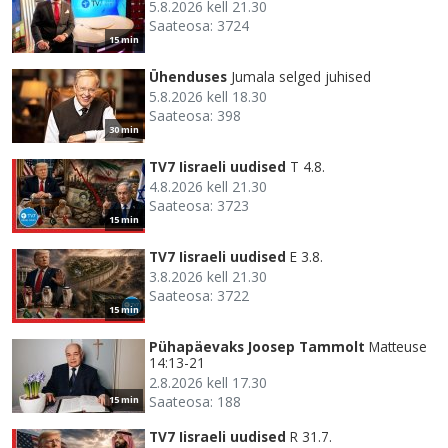
5.8.2026 kell 21.30
Saateosa: 3724
15 min
Ühenduses
Jumala selged juhised
5.8.2026 kell 18.30
Saateosa: 398
30 min
TV7 Iisraeli uudised
T 4.8.
4.8.2026 kell 21.30
Saateosa: 3723
15 min
TV7 Iisraeli uudised
E 3.8.
3.8.2026 kell 21.30
Saateosa: 3722
15 min
Pühapäevaks Joosep Tammolt
Matteuse
14:13-21
2.8.2026 kell 17.30
Saateosa: 188
15 min
TV7 Iisraeli uudised
R 31.7.