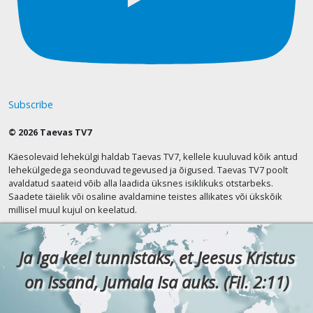
Subscribe
© 2026 Taevas TV7
Käesolevaid lehekülgi haldab Taevas TV7, kellele kuuluvad kõik antud
lehekülgedega seonduvad tegevused ja õigused. Taevas TV7 poolt
avaldatud saateid võib alla laadida üksnes isiklikuks otstarbeks.
Saadete täielik või osaline avaldamine teistes allikates või ükskõik
millisel muul kujul on keelatud.
Ja iga keel tunnistaks, et Jeesus Kristus
on Issand, Jumala Isa auks. (Fil. 2:11)