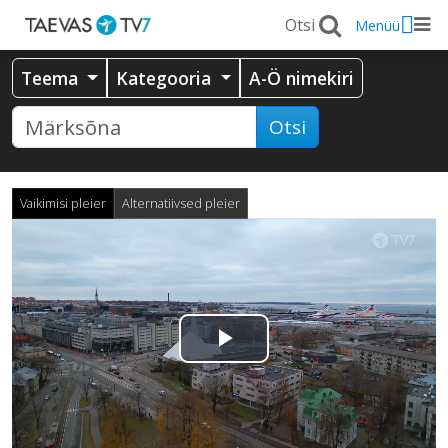
Menüü
Teema
Kategooria
A-Ö nimekiri
Otsi
Vaikimisi pleier
Alternatiivsed pleier
Esita
video