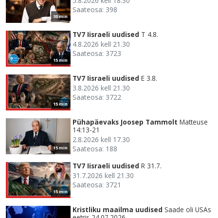
5.8.2026 kell 18.30
Saateosa: 398
30 min
TV7 Iisraeli uudised
T 4.8.
4.8.2026 kell 21.30
Saateosa: 3723
15 min
TV7 Iisraeli uudised
E 3.8.
3.8.2026 kell 21.30
Saateosa: 3722
15 min
Pühapäevaks Joosep Tammolt
Matteuse
14:13-21
2.8.2026 kell 17.30
Saateosa: 188
15 min
TV7 Iisraeli uudised
R 31.7.
31.7.2026 kell 21.30
Saateosa: 3721
15 min
Kristliku maailma uudised
Saade oli USAs
eetris 24.07.2026