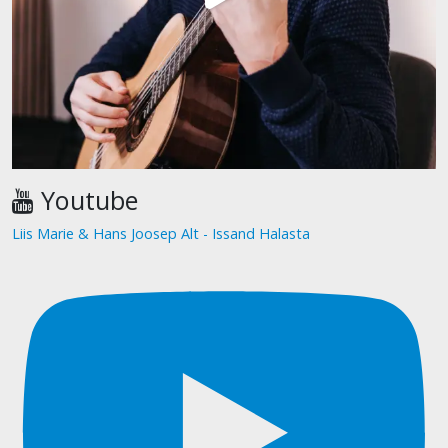
Youtube
Liis Marie & Hans Joosep Alt - Issand Halasta