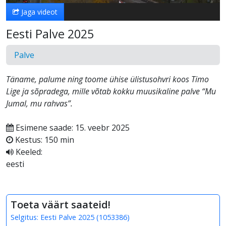
Jaga videot
Eesti Palve 2025
Palve
Täname, palume ning toome ühise ülistusohvri koos Timo
Lige ja sõpradega, mille võtab kokku muusikaline palve “Mu
Jumal, mu rahvas”.
Esimene saade: 15. veebr 2025
Kestus: 150 min
Keeled:
eesti
Toeta väärt saateid!
Selgitus:
Eesti Palve 2025
(
1053386
)