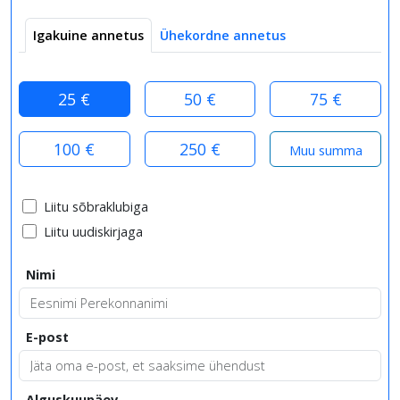
Igakuine annetus
Ühekordne annetus
25 €
50 €
75 €
100 €
250 €
Liitu sõbraklubiga
Liitu uudiskirjaga
Nimi
E-post
Alguskuupäev