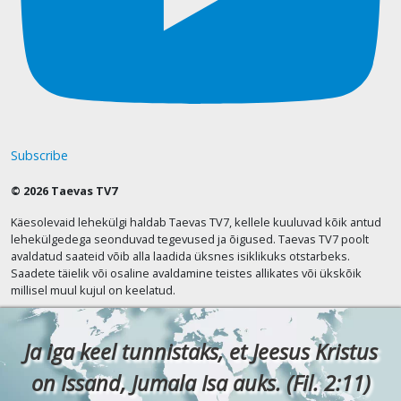
Subscribe
© 2026 Taevas TV7
Käesolevaid lehekülgi haldab Taevas TV7, kellele kuuluvad kõik antud
lehekülgedega seonduvad tegevused ja õigused. Taevas TV7 poolt
avaldatud saateid võib alla laadida üksnes isiklikuks otstarbeks.
Saadete täielik või osaline avaldamine teistes allikates või ükskõik
millisel muul kujul on keelatud.
Ja iga keel tunnistaks, et Jeesus Kristus
on Issand, Jumala Isa auks. (Fil. 2:11)