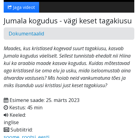
Jaga videot
Jumala kogudus - vägi keset tagakiusu
Dokumentaalid
Maades, kus kristlased kogevad suurt tagakiusu, kasvab
Jumala kogudus väeliselt. Sellest tunnistab ehedalt nii Hiina
kui ka araabia maade kasvav kogudus. Kuidas mõtestavad
aga kristlased ise oma elu ja usku, mida iseloomustab aina
ähvardav vastuseis? Mis hoiab neid vankumatuna tões ja
miks lisandub uusi kristlasi just keset tagakiusu?
Esimene saade: 25. märts 2023
Kestus: 45 min
Keeled:
inglise
Subtiitrid:
soome
,
rootsi
,
eesti