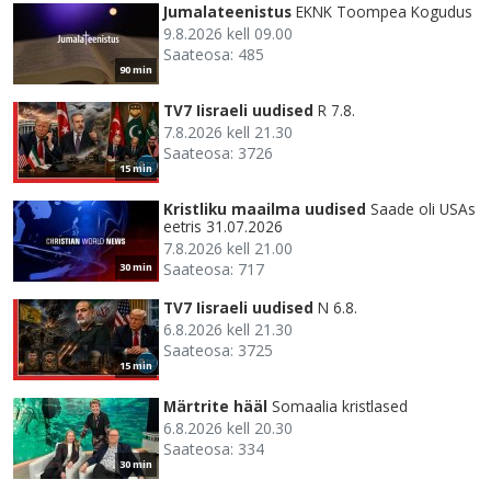
Jumalateenistus
EKNK Toompea Kogudus
9.8.2026 kell 09.00
Saateosa: 485
90 min
TV7 Iisraeli uudised
R 7.8.
7.8.2026 kell 21.30
Saateosa: 3726
15 min
Kristliku maailma uudised
Saade oli USAs
eetris 31.07.2026
7.8.2026 kell 21.00
Saateosa: 717
30 min
TV7 Iisraeli uudised
N 6.8.
6.8.2026 kell 21.30
Saateosa: 3725
15 min
Märtrite hääl
Somaalia kristlased
6.8.2026 kell 20.30
Saateosa: 334
30 min