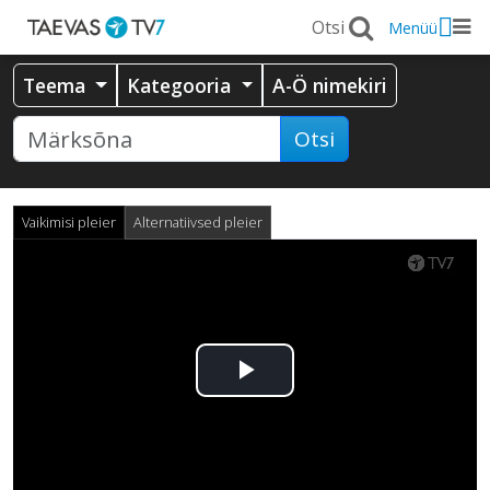
Menüü
Teema
Kategooria
A-Ö nimekiri
Otsi
Vaikimisi pleier
Alternatiivsed pleier
Esita
video