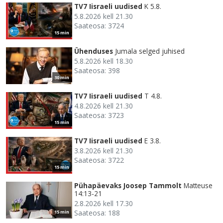
TV7 Iisraeli uudised
K 5.8.
5.8.2026 kell 21.30
Saateosa: 3724
15 min
Ühenduses
Jumala selged juhised
5.8.2026 kell 18.30
Saateosa: 398
30 min
TV7 Iisraeli uudised
T 4.8.
4.8.2026 kell 21.30
Saateosa: 3723
15 min
TV7 Iisraeli uudised
E 3.8.
3.8.2026 kell 21.30
Saateosa: 3722
15 min
Pühapäevaks Joosep Tammolt
Matteuse
14:13-21
2.8.2026 kell 17.30
Saateosa: 188
15 min