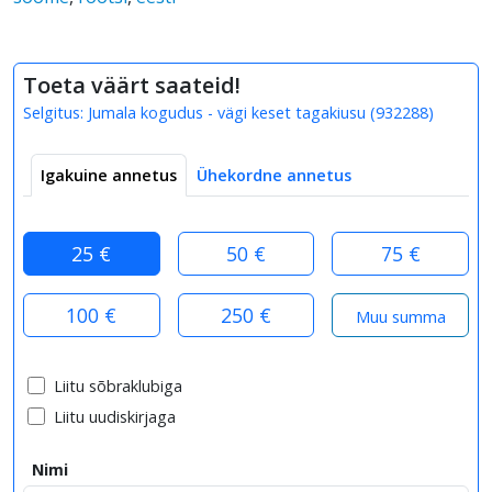
Toeta väärt saateid!
Selgitus:
Jumala kogudus - vägi keset tagakiusu
(
932288
)
Igakuine annetus
Ühekordne annetus
25 €
50 €
75 €
100 €
250 €
Liitu sõbraklubiga
Liitu uudiskirjaga
Nimi