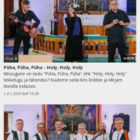
min
Osa: 8
20
Püha, Püha, Püha - Holy, Holy, Holy
Missugune on laulu "Püha, Püha, Püha" ehk "Holy, Holy, Holy"
tekkelugu ja tähendus? Kuuleme seda Kris Robbie ja Mirjam
Kivisilla esituses.
L 4.1.2025 kell 19.30