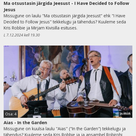
Ma otsustasin järgida Jeesust - I Have Decided to Follow
Jesus
Missugune on laulu "Ma otsustasin järgida Jeesust" ehk "I Have
Decided to Follow Jesus" tekkelugu ja tähendus? Kuuleme seda
Kris Robbie ja Mirjam Kivisilla esituses.
L 7.12.2024 kell 19.30
min
Osa: 4
25
Aias - In the Garden
Missugune on kuulsa laulu "Aias" ("In the Garden") tekkelugu ja
tähendus? Kuuleme seda Kris Robbie ja ja ansambel Robirohi