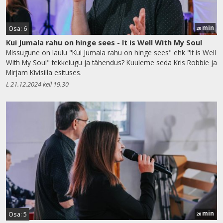
min
Osa: 6
20
Kui Jumala rahu on hinge sees - It is Well With My Soul
Missugune on laulu "Kui Jumala rahu on hinge sees" ehk "It is Well
With My Soul" tekkelugu ja tähendus? Kuuleme seda Kris Robbie ja
Mirjam Kivisilla esituses.
L 21.12.2024 kell 19.30
min
Osa: 5
20