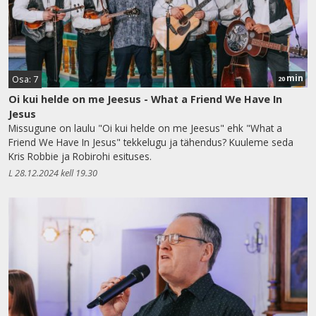
min
Osa: 7
20
Oi kui helde on me Jeesus - What a Friend We Have In
Jesus
Missugune on laulu "Oi kui helde on me Jeesus" ehk "What a
Friend We Have In Jesus" tekkelugu ja tähendus? Kuuleme seda
Kris Robbie ja Robirohi esituses.
L 28.12.2024 kell 19.30