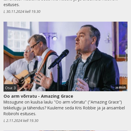
esituses.
L 30.11.2024 kell 19.30
min
Osa: 3
25
Oo arm võrratu - Amazing Grace
Missugune on kuulsa laulu "Oo arm võrratu" ("Amazing Grace")
tekkelugu ja tähendus? Kuuleme seda Kris Robbie ja ja ansambel
Robirohi esituses.
L 2.11.2024 kell 19.30