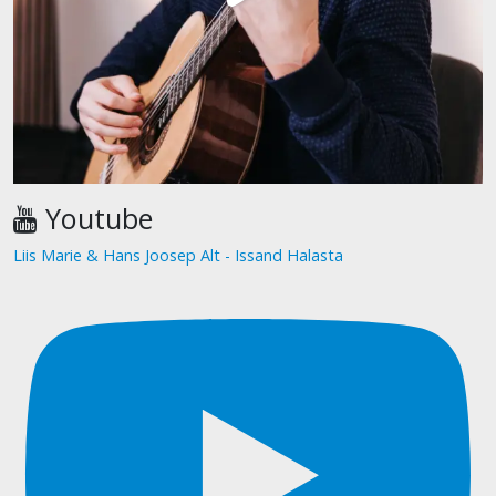
Youtube
Liis Marie & Hans Joosep Alt - Issand Halasta