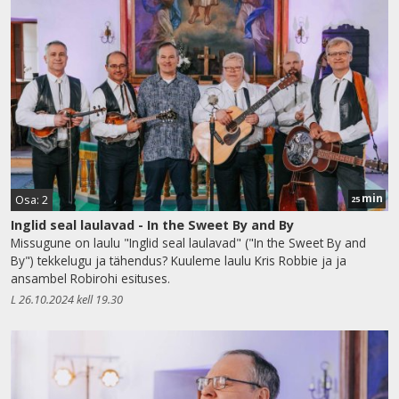
min
Osa: 2
25
Inglid seal laulavad - In the Sweet By and By
Missugune on laulu "Inglid seal laulavad" ("In the Sweet By and
By") tekkelugu ja tähendus? Kuuleme laulu Kris Robbie ja ja
ansambel Robirohi esituses.
L 26.10.2024 kell 19.30