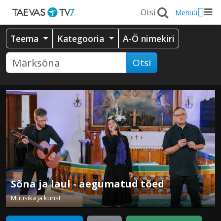
Menüü
Teema
Kategooria
A-Ö nimekiri
Otsi
Sõna ja laul - aegumatud tõed
Muusika ja kunst