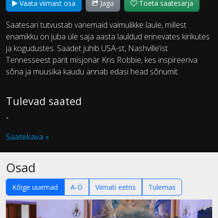
Vaata viimast osa
Jaga
Toeta saatesarja
Saatesari tutvustab vanemaid vaimulikke laule, millest
enamikku on juba üle saja aasta lauldud erinevates kirikutes
ja kogudustes. Saadet juhib USA-st, Nashville’ist
Tennesseest pärit misjonär Kris Robbie, kes inspireeriva
sõna ja muusika kaudu annab edasi head sõnumit.
Tulevad saated
-
Saatekava »
Osad
Kõige uuemad
A-Ö
Viimati eetris
Tulemas