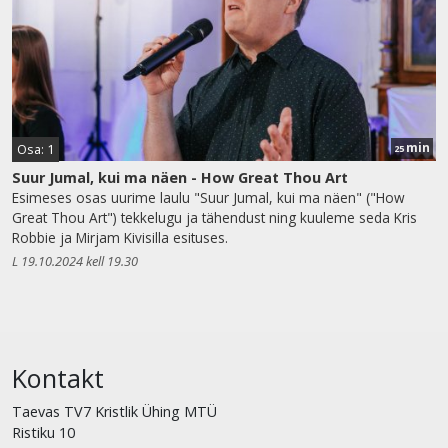
min
Osa: 1
25
Suur Jumal, kui ma näen - How Great Thou Art
Esimeses osas uurime laulu "Suur Jumal, kui ma näen" ("How
Great Thou Art") tekkelugu ja tähendust ning kuuleme seda Kris
Robbie ja Mirjam Kivisilla esituses.
L 19.10.2024 kell 19.30
Kontakt
Taevas TV7 Kristlik Ühing MTÜ
Ristiku 10