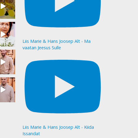
Liis Marie & Hans Joosep Alt - Ma
vaatan Jeesus Sulle
Liis Marie & Hans Joosep Alt - Kiida
Issandat