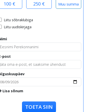
100 €
250 €
Liitu sõbraklubiga
Liitu uudiskirjaga
Nimi
E-post
Alguskuupäev
Lisa sõnum
TOETA SIIN