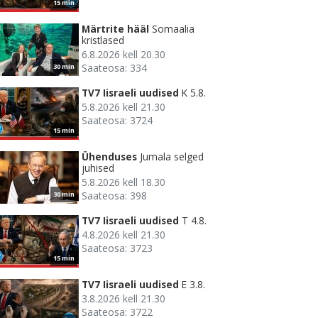
15 min
Märtrite hääl
Somaalia
kristlased
6.8.2026 kell 20.30
Saateosa: 334
30 min
TV7 Iisraeli uudised
K 5.8.
5.8.2026 kell 21.30
Saateosa: 3724
15 min
Ühenduses
Jumala selged
juhised
5.8.2026 kell 18.30
Saateosa: 398
30 min
TV7 Iisraeli uudised
T 4.8.
4.8.2026 kell 21.30
Saateosa: 3723
15 min
TV7 Iisraeli uudised
E 3.8.
3.8.2026 kell 21.30
Saateosa: 3722