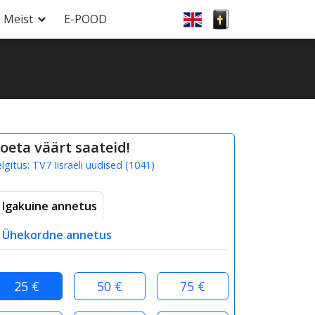
Meist
E-POOD
oeta väärt saateid!
elgitus:
TV7 Iisraeli uudised
(
1041
)
Igakuine annetus
Ühekordne annetus
25 €
50 €
75 €