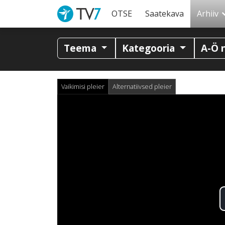
OTSE
Saatekava
Arhiiv
Teema
Kategooria
A-Ö 
Vaikimisi pleier
Alternatiivsed pleier