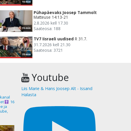
15 min
Pühapäevaks Joosep Tammolt
Matteuse 14:13-21
2.8.2026 kell 17.30
Saateosa: 188
15 min
TV7 Iisraeli uudised
R 31.7.
31.7.2026 kell 21.30
Saateosa: 3721
15 min
Youtube
Liis Marie & Hans Joosep Alt - Issand
Halasta
akanal
et
16
ee ja
ube,