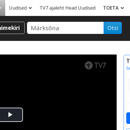
Uudised
TV7 ajaleht Head Uudised
TOETA
nimekiri
Otsi
T
S
Esita