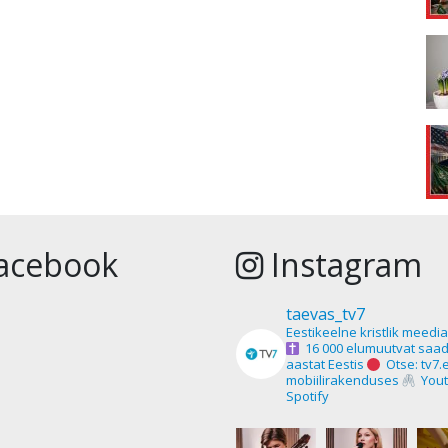
acebook
Instagram
taevas_tv7
Eestikeelne kristlik meedi
16 000 elumuutvat saad
aastat Eestis
Otse: tv7.
mobiilirakenduses
Yout
Spotify