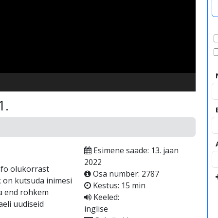
video
1.
Esimene saade: 13. jaan
2022
nfo olukorrast
Osa number: 2787
rk on kutsuda inimesi
Kestus: 15 min
ima end rohkem
Keeled:
aeli uudiseid
inglise