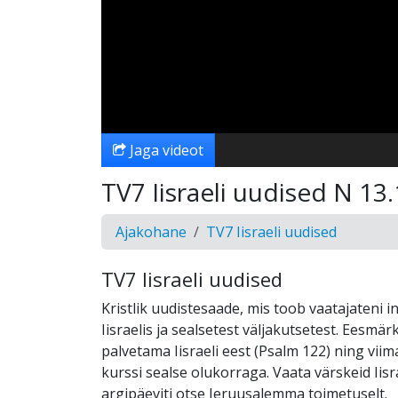
Jaga videot
TV7 Iisraeli uudised N 13.
Ajakohane
TV7 Iisraeli uudised
TV7 Iisraeli uudised
Kristlik uudistesaade, mis toob vaatajateni i
Iisraelis ja sealsetest väljakutsetest. Eesmä
palvetama Iisraeli eest (Psalm 122) ning vi
kurssi sealse olukorraga. Vaata värskeid Iisr
argipäeviti otse Jeruusalemma toimetuselt.