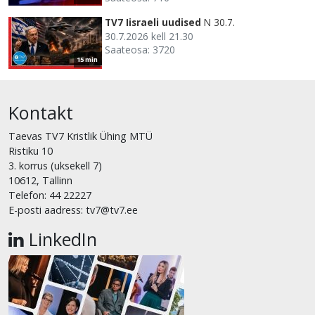
TV7 Iisraeli uudised
N 30.7.
30.7.2026 kell 21.30
Saateosa: 3720
15 min
Kontakt
Taevas TV7 Kristlik Ühing MTÜ
Ristiku 10
3. korrus (uksekell 7)
10612, Tallinn
Telefon: 44 22227
E-posti aadress: tv7@tv7.ee
LinkedIn