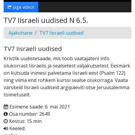
Jaga videot
TV7 Iisraeli uudised N 6.5.
Ajakohane
TV7 Iisraeli uudised
TV7 Iisraeli uudised
Kristlik uudistesaade, mis toob vaatajateni info
olukorrast Iisraelis ja sealsetest väljakutsetest. Eesmärk
on kutsuda inimesi palvetama Iisraeli eest (Psalm 122)
ning viima end rohkem kurssi sealse olukorraga. Vaata
värskeid Iisraeli uudiseid argipäeviti otse Jeruusalemma
toimetuselt.
Esimene saade: 6. mai 2021
Osa number: 2649
Kestus: 15 min
Keeled: