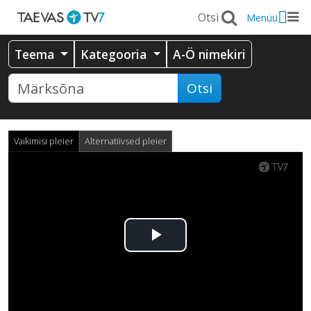
Menüü
Teema
Kategooria
A-Ö nimekiri
Otsi
Vaikimisi pleier
Alternatiivsed pleier
Esita
video