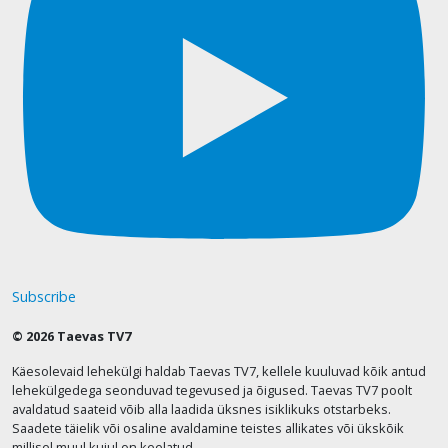
Subscribe
© 2026 Taevas TV7
Käesolevaid lehekülgi haldab Taevas TV7, kellele kuuluvad kõik antud
lehekülgedega seonduvad tegevused ja õigused. Taevas TV7 poolt
avaldatud saateid võib alla laadida üksnes isiklikuks otstarbeks.
Saadete täielik või osaline avaldamine teistes allikates või ükskõik
millisel muul kujul on keelatud.