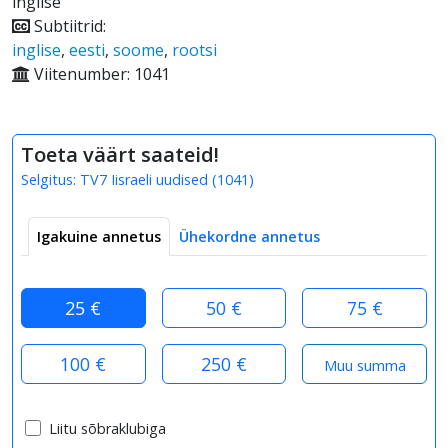
inglise
Subtiitrid:
inglise
,
eesti
,
soome
,
rootsi
Viitenumber: 1041
Toeta väärt saateid!
Selgitus:
TV7 Iisraeli uudised
(
1041
)
Igakuine annetus
Ühekordne annetus
25 €
50 €
75 €
100 €
250 €
Liitu sõbraklubiga