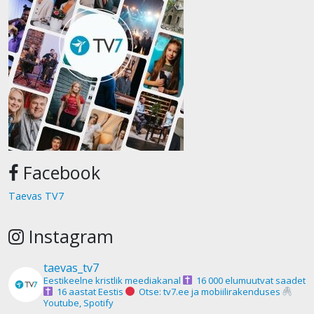
Facebook
Taevas TV7
Instagram
taevas_tv7
Eestikeelne kristlik meediakanal
16 000 elumuutvat saadet
16 aastat Eestis
Otse: tv7.ee ja mobiilirakenduses
Youtube, Spotify