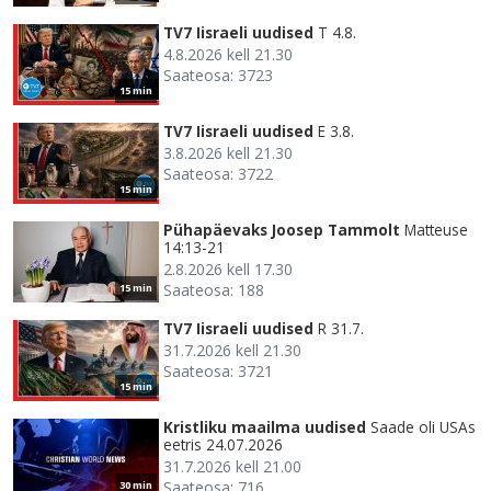
TV7 Iisraeli uudised
T 4.8.
4.8.2026 kell 21.30
Saateosa: 3723
15 min
TV7 Iisraeli uudised
E 3.8.
3.8.2026 kell 21.30
Saateosa: 3722
15 min
Pühapäevaks Joosep Tammolt
Matteuse
14:13-21
2.8.2026 kell 17.30
Saateosa: 188
15 min
TV7 Iisraeli uudised
R 31.7.
31.7.2026 kell 21.30
Saateosa: 3721
15 min
Kristliku maailma uudised
Saade oli USAs
eetris 24.07.2026
31.7.2026 kell 21.00
Saateosa: 716
30 min