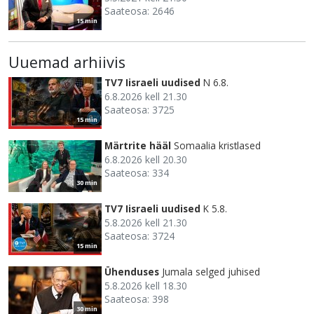
Saateosa: 2646
15 min
Uuemad arhiivis
TV7 Iisraeli uudised
N 6.8.
6.8.2026 kell 21.30
Saateosa: 3725
15 min
Märtrite hääl
Somaalia kristlased
6.8.2026 kell 20.30
Saateosa: 334
30 min
TV7 Iisraeli uudised
K 5.8.
5.8.2026 kell 21.30
Saateosa: 3724
15 min
Ühenduses
Jumala selged juhised
5.8.2026 kell 18.30
Saateosa: 398
30 min