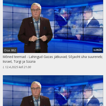
min
Osa: 862
15
Mõned teemad - Lahingud Gazas jätkuvad; Sõjaoht üha suureneb;
Iisrael, Türgi ja Süüria
L 12.4.2025 kell 21.00