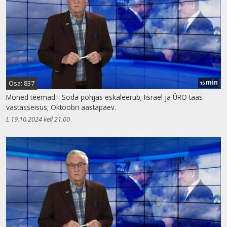
min
Osa: 837
15
Mõned teemad - Sõda põhjas eskaleerub; Iisrael ja ÜRO taas
vastasseisus; Oktoobri aastapäev.
L 19.10.2024 kell 21.00