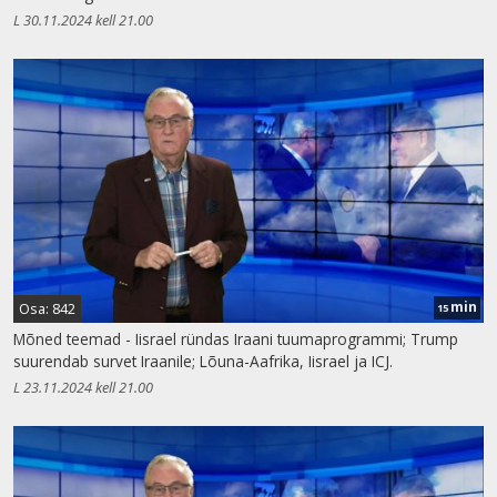
L 30.11.2024 kell 21.00
min
Osa: 842
15
Mõned teemad - Iisrael ründas Iraani tuumaprogrammi; Trump
suurendab survet Iraanile; Lõuna-Aafrika, Iisrael ja ICJ.
L 23.11.2024 kell 21.00