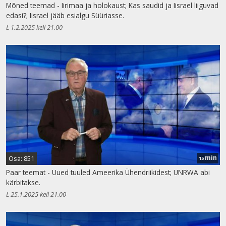
Mõned teemad - Iirimaa ja holokaust; Kas saudid ja Iisrael liiguvad
edasi?; Iisrael jääb esialgu Süüriasse.
L 1.2.2025 kell 21.00
min
Osa: 851
15
Paar teemat - Uued tuuled Ameerika Ühendriikidest; UNRWA abi
kärbitakse.
L 25.1.2025 kell 21.00