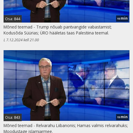
min
Osa: 844
15
Mõned teemad - Trump nõuab pantvangide vabastamist;
Kodusõda Süürias; ÜRO hääletas taas Palestiina teemal.
L 7.12.2024 kell 21.00
min
Osa: 843
15
Mõned teemad - Relvarahu Liibanonis; Hamas valmis relvarahuks;
Moodustage islamiarmee.