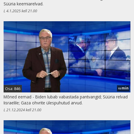
Süüria keemiarelvad.
L 4.1.2025 kell 21.00
min
Osa: 846
15
Mõned eemad - Biden lubab vabastada pantvangid; Süüria relvad
Iisraelile; Gaza ohvrite ülespuhutud arvud.
L 21.12.2024 kell 21.00