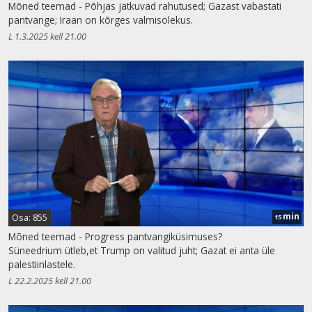
Mõned teemad - Põhjas jätkuvad rahutused; Gazast vabastati
pantvange; Iraan on kõrges valmisolekus.
L 1.3.2025 kell 21.00
min
Osa: 855
15
Mõned teemad - Progress pantvangiküsimuses?
Süneedrium ütleb,et Trump on valitud juht; Gazat ei anta üle
palestiinlastele.
L 22.2.2025 kell 21.00