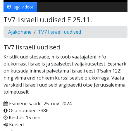
Jaga videot
TV7 Iisraeli uudised E 25.11.
Ajakohane
TV7 Iisraeli uudised
TV7 Iisraeli uudised
Kristlik uudistesaade, mis toob vaatajateni info
olukorrast Iisraelis ja sealsetest väljakutsetest. Eesmärk
on kutsuda inimesi palvetama Iisraeli eest (Psalm 122)
ning viima end rohkem kurssi sealse olukorraga. Vaata
värskeid Iisraeli uudiseid argipäeviti otse Jeruusalemma
toimetuselt.
Esimene saade: 25. nov. 2024
Osa number: 3386
Kestus: 15 min
Keeled: