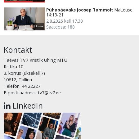
Pühapäevaks Joosep Tammolt
Matteuse
14:13-21
2.8.2026 kell 17.30
Saateosa: 188
15 min
Kontakt
Taevas TV7 Kristlik Ühing MTÜ
Ristiku 10
3. korrus (uksekell 7)
10612, Tallinn
Telefon: 44 22227
E-posti aadress: tv7@tv7.ee
LinkedIn