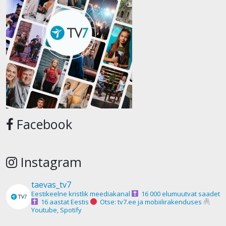
Facebook
Instagram
taevas_tv7
Eestikeelne kristlik meediakanal
16 000 elumuutvat saadet
16 aastat Eestis
Otse: tv7.ee ja mobiilirakenduses
Youtube, Spotify