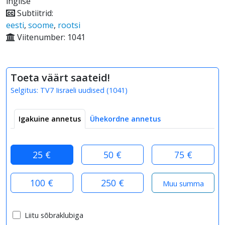
inglise
Subtiitrid:
eesti
,
soome
,
rootsi
Viitenumber: 1041
Toeta väärt saateid!
Selgitus:
TV7 Iisraeli uudised
(
1041
)
Igakuine annetus
Ühekordne annetus
25 €
50 €
75 €
100 €
250 €
Liitu sõbraklubiga