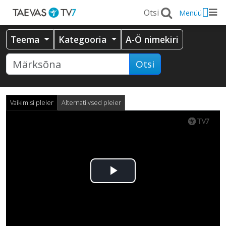
Menüü
Teema
Kategooria
A-Ö nimekiri
Otsi
Vaikimisi pleier
Alternatiivsed pleier
Esita
video