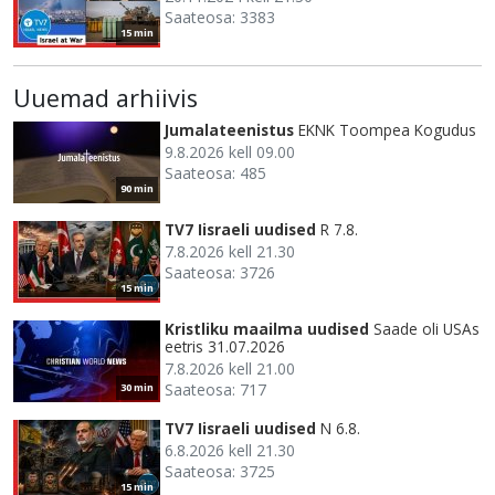
Saateosa: 3383
15 min
Uuemad arhiivis
Jumalateenistus
EKNK Toompea Kogudus
9.8.2026 kell 09.00
Saateosa: 485
90 min
TV7 Iisraeli uudised
R 7.8.
7.8.2026 kell 21.30
Saateosa: 3726
15 min
Kristliku maailma uudised
Saade oli USAs
eetris 31.07.2026
7.8.2026 kell 21.00
Saateosa: 717
30 min
TV7 Iisraeli uudised
N 6.8.
6.8.2026 kell 21.30
Saateosa: 3725
15 min