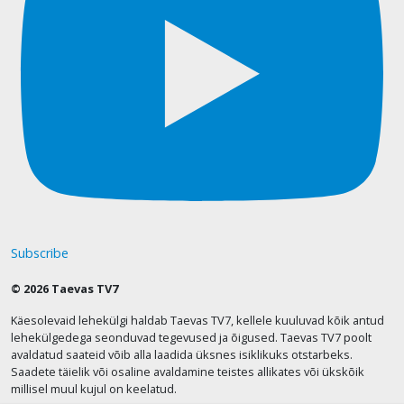
Subscribe
© 2026 Taevas TV7
Käesolevaid lehekülgi haldab Taevas TV7, kellele kuuluvad kõik antud
lehekülgedega seonduvad tegevused ja õigused. Taevas TV7 poolt
avaldatud saateid võib alla laadida üksnes isiklikuks otstarbeks.
Saadete täielik või osaline avaldamine teistes allikates või ükskõik
millisel muul kujul on keelatud.