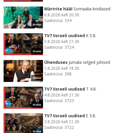
Märtrite hääl
Somaalia kristlased
6.8.2026 kell 20.30
Saateosa: 334
30 min
TV7 Iisraeli uudised
K 5.8.
5.8.2026 kell 21.30
Saateosa: 3724
15 min
Ühenduses
Jumala selged juhised
5.8.2026 kell 18.30
Saateosa: 398
30 min
TV7 Iisraeli uudised
T 4.8.
4.8.2026 kell 21.30
Saateosa: 3723
15 min
TV7 Iisraeli uudised
E 3.8.
3.8.2026 kell 21.30
Saateosa: 3722
15 min