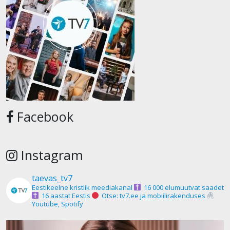
Facebook
Instagram
taevas_tv7
Eestikeelne kristlik meediakanal
16 000 elumuutvat saadet
16 aastat Eestis
Otse: tv7.ee ja mobiilirakenduses
Youtube, Spotify