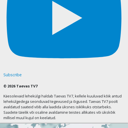
Subscribe
© 2026 Taevas TV7
Käesolevaid lehekülgi haldab Taevas TV7, kellele kuuluvad kõik antud
lehekülgedega seonduvad tegevused ja õigused. Taevas TV7 poolt
avaldatud saateid võib alla laadida üksnes isiklikuks otstarbeks.
Saadete täielik või osaline avaldamine teistes allikates või ükskõik
millisel muul kujul on keelatud.