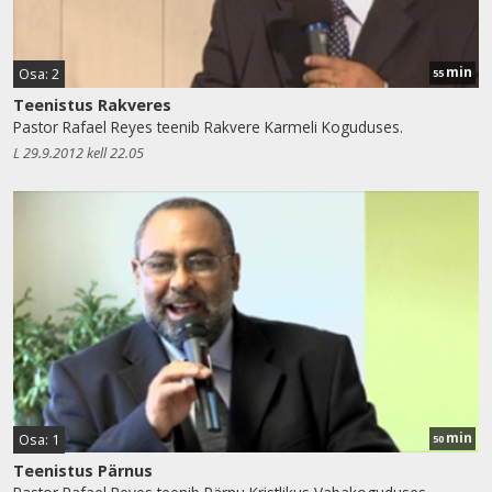
min
Osa: 2
55
Teenistus Rakveres
Pastor Rafael Reyes teenib Rakvere Karmeli Koguduses.
L 29.9.2012 kell 22.05
min
Osa: 1
50
Teenistus Pärnus