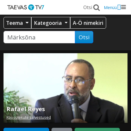
Menüü
Teema
Kategooria
A-Ö nimekiri
Otsi
Rafael Reyes
Koosolekute salvestused