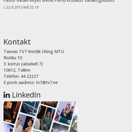
Pastor Rafael Reyes teenib Pärnu Kristlikus Vabakoguduses.
L 22.9.2012 kell 22.10
Kontakt
Taevas TV7 Kristlik Ühing MTÜ
Ristiku 10
3. korrus (uksekell 7)
10612, Tallinn
Telefon: 44 22227
E-posti aadress: tv7@tv7.ee
LinkedIn