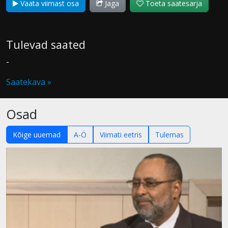
Vaata viimast osa
Jaga
Toeta saatesarja
Tulevad saated
-
Saatekava »
Osad
Kõige uuemad
A-Ö
Viimati eetris
Tulemas