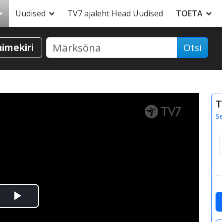
Uudised
TV7 ajaleht Head Uudised
TOETA
nimekiri
Otsi
T
S
Esita