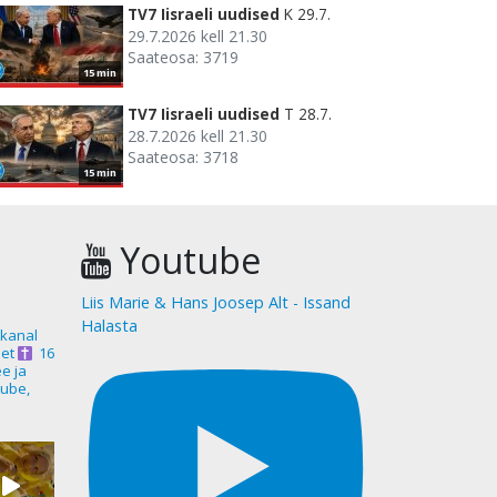
TV7 Iisraeli uudised
K 29.7.
29.7.2026 kell 21.30
Saateosa: 3719
15 min
TV7 Iisraeli uudised
T 28.7.
28.7.2026 kell 21.30
Saateosa: 3718
15 min
Youtube
Liis Marie & Hans Joosep Alt - Issand
Halasta
akanal
et
16
ee ja
ube,