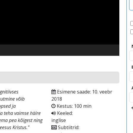
video
nitiivses
Esimene saade: 10. veebr
uutmine võib
2018
opsed ja
Kestus: 100 min
da teha vaimse häire
Keeled:
ema pea kõigest ning
inglise
eesus Kristus."
Subtiitrid: