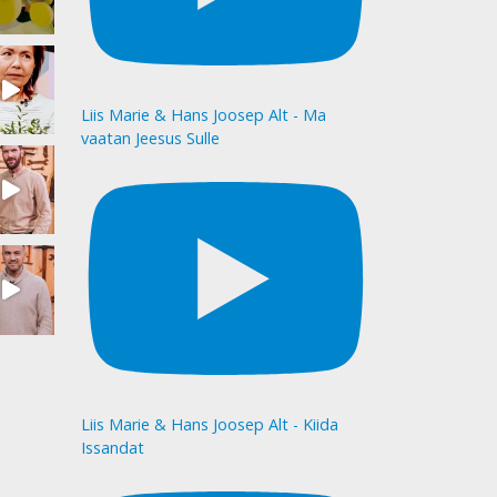
Liis Marie & Hans Joosep Alt - Ma
vaatan Jeesus Sulle
Liis Marie & Hans Joosep Alt - Kiida
Issandat