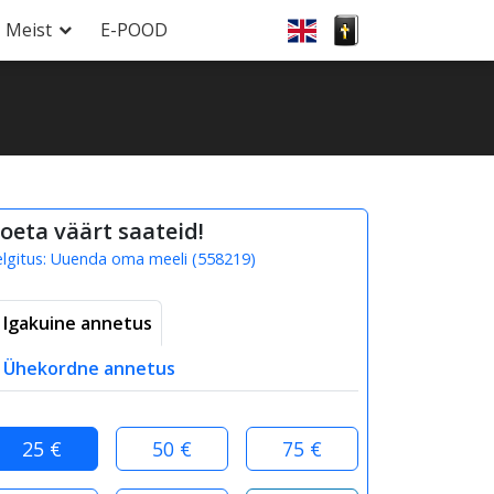
Meist
E-POOD
oeta väärt saateid!
elgitus:
Uuenda oma meeli
(
558219
)
Igakuine annetus
Ühekordne annetus
25 €
50 €
75 €