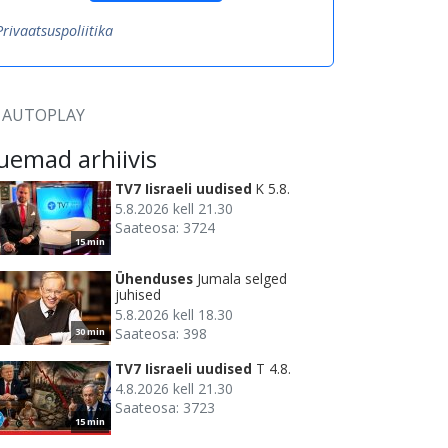
Privaatsuspoliitika
AUTOPLAY
uemad arhiivis
TV7 Iisraeli uudised
K 5.8.
5.8.2026 kell 21.30
Saateosa: 3724
15 min
Ühenduses
Jumala selged
juhised
5.8.2026 kell 18.30
Saateosa: 398
30 min
TV7 Iisraeli uudised
T 4.8.
4.8.2026 kell 21.30
Saateosa: 3723
15 min