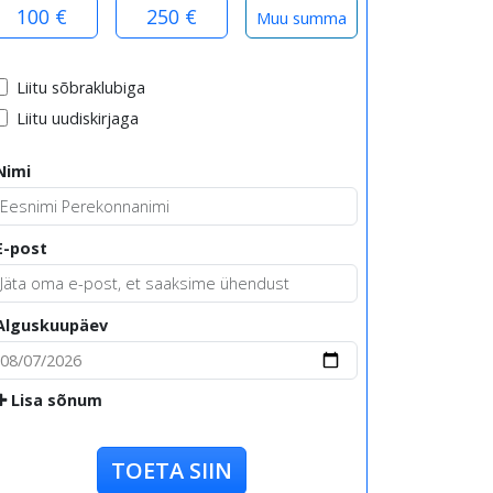
100 €
250 €
Liitu sõbraklubiga
Liitu uudiskirjaga
Nimi
E-post
Alguskuupäev
Lisa sõnum
TOETA SIIN