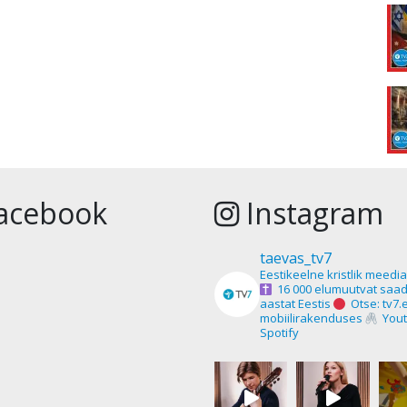
acebook
Instagram
taevas_tv7
Eestikeelne kristlik meedi
16 000 elumuutvat saad
aastat Eestis
Otse: tv7.
mobiilirakenduses
Yout
Spotify