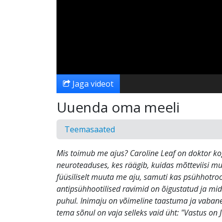
Jaga videot
Uuenda oma meeli
Teemasaated
Mis toimub me ajus? Caroline Leaf on doktor kog
neuroteaduses, kes räägib, kuidas mõtteviisi m
füüsiliselt muuta me aju, samuti kas psühhotro
antipsühhootilised ravimid on õigustatud ja mi
puhul. Inimaju on võimeline taastuma ja vaban
tema sõnul on vaja selleks vaid üht: "Vastus on J