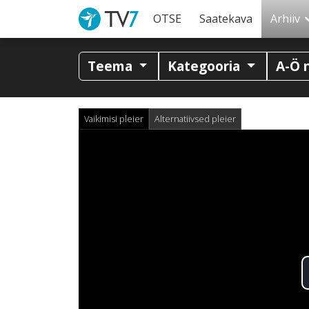
OTSE
Saatekava
Arhiiv
Teema
Kategooria
A-Ö 
Vaikimisi pleier
Alternatiivsed pleier