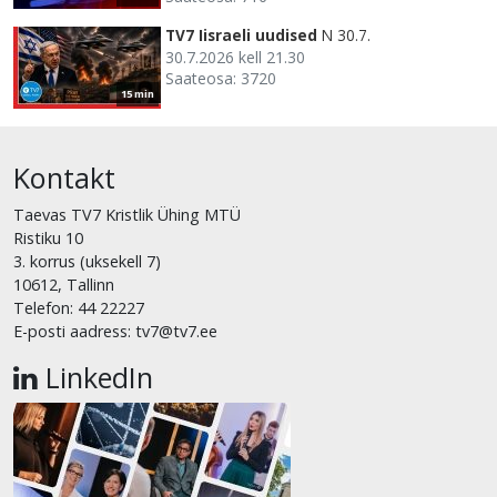
TV7 Iisraeli uudised
N 30.7.
30.7.2026 kell 21.30
Saateosa: 3720
15 min
Kontakt
Taevas TV7 Kristlik Ühing MTÜ
Ristiku 10
3. korrus (uksekell 7)
10612, Tallinn
Telefon: 44 22227
E-posti aadress: tv7@tv7.ee
LinkedIn