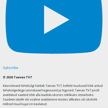
Subscribe
© 2026 Taevas TV7
Käesolevaid lehekülgi haldab Taevas TV7, kellele kuuluvad kõik antud
lehekülgedega seonduvad tegevused ja õigused. Taevas TV7 poolt
avaldatud saateid võib alla laadida üksnes isiklikuks otstarbeks.
Saadete täielik või osaline avaldamine teistes allikates või ükskõik
millisel muul kujul on keelatud.