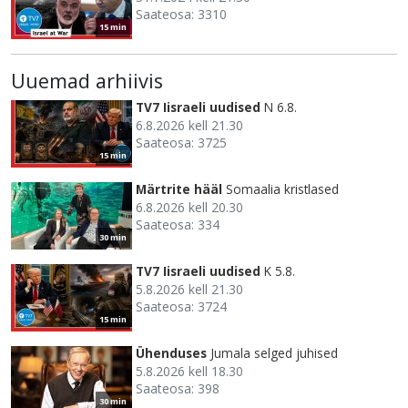
Saateosa: 3310
15 min
Uuemad arhiivis
TV7 Iisraeli uudised
N 6.8.
6.8.2026 kell 21.30
Saateosa: 3725
15 min
Märtrite hääl
Somaalia kristlased
6.8.2026 kell 20.30
Saateosa: 334
30 min
TV7 Iisraeli uudised
K 5.8.
5.8.2026 kell 21.30
Saateosa: 3724
15 min
Ühenduses
Jumala selged juhised
5.8.2026 kell 18.30
Saateosa: 398
30 min