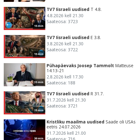
TV7 Iisraeli uudised
T 4.8.
4.8.2026 kell 21.30
Saateosa: 3723
15 min
TV7 Iisraeli uudised
E 3.8.
3.8.2026 kell 21.30
Saateosa: 3722
15 min
Pühapäevaks Joosep Tammolt
Matteuse
14:13-21
2.8.2026 kell 17.30
Saateosa: 188
15 min
TV7 Iisraeli uudised
R 31.7.
31.7.2026 kell 21.30
Saateosa: 3721
15 min
Kristliku maailma uudised
Saade oli USAs
eetris 24.07.2026
31.7.2026 kell 21.00
Saateosa: 716
30 min