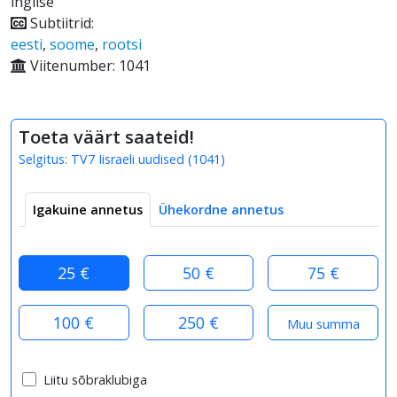
inglise
Subtiitrid:
eesti
,
soome
,
rootsi
Viitenumber: 1041
Toeta väärt saateid!
Selgitus:
TV7 Iisraeli uudised
(
1041
)
Igakuine annetus
Ühekordne annetus
25 €
50 €
75 €
100 €
250 €
Liitu sõbraklubiga