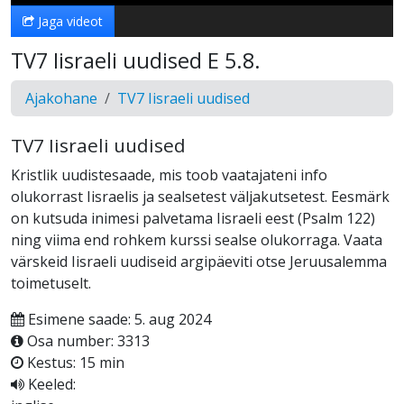
Jaga videot
TV7 Iisraeli uudised E 5.8.
Ajakohane
TV7 Iisraeli uudised
TV7 Iisraeli uudised
Kristlik uudistesaade, mis toob vaatajateni info
olukorrast Iisraelis ja sealsetest väljakutsetest. Eesmärk
on kutsuda inimesi palvetama Iisraeli eest (Psalm 122)
ning viima end rohkem kurssi sealse olukorraga. Vaata
värskeid Iisraeli uudiseid argipäeviti otse Jeruusalemma
toimetuselt.
Esimene saade: 5. aug 2024
Osa number: 3313
Kestus: 15 min
Keeled: