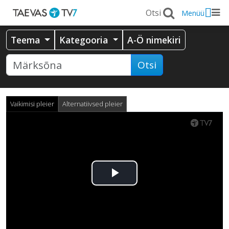
Menüü
Teema
Kategooria
A-Ö nimekiri
Otsi
Vaikimisi pleier
Alternatiivsed pleier
Esita
video