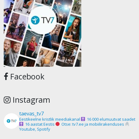
Facebook
Instagram
taevas_tv7
Eestikeelne kristlik meediakanal
16 000 elumuutvat saadet
16 aastat Eestis
Otse: tv7.ee ja mobiilirakenduses
Youtube, Spotify