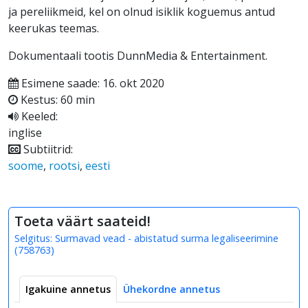
ja pereliikmeid, kel on olnud isiklik koguemus antud
keerukas teemas.
Dokumentaali tootis DunnMedia & Entertainment.
Esimene saade: 16. okt 2020
Kestus: 60 min
Keeled:
inglise
Subtiitrid:
soome
,
rootsi
,
eesti
Toeta väärt saateid!
Selgitus:
Surmavad vead - abistatud surma legaliseerimine
(
758763
)
Igakuine annetus
Ühekordne annetus