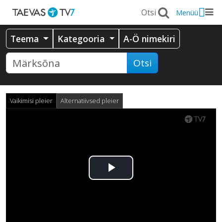
Menüü
Teema
Kategooria
A-Ö nimekiri
Otsi
Vaikimisi pleier
Alternatiivsed pleier
Esita
video