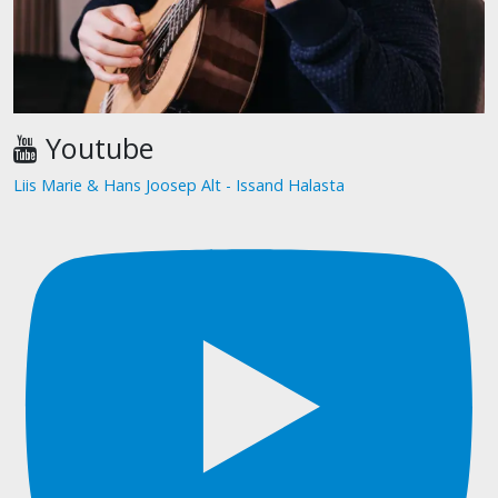
Youtube
Liis Marie & Hans Joosep Alt - Issand Halasta