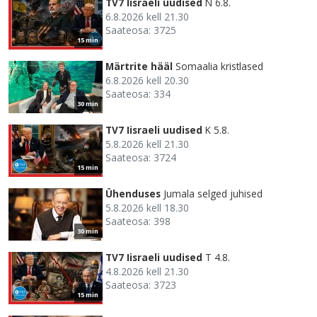
TV7 Iisraeli uudised
N 6.8.
6.8.2026 kell 21.30
Saateosa: 3725
15 min
Märtrite hääl
Somaalia kristlased
6.8.2026 kell 20.30
Saateosa: 334
30 min
TV7 Iisraeli uudised
K 5.8.
5.8.2026 kell 21.30
Saateosa: 3724
15 min
Ühenduses
Jumala selged juhised
5.8.2026 kell 18.30
Saateosa: 398
30 min
TV7 Iisraeli uudised
T 4.8.
4.8.2026 kell 21.30
Saateosa: 3723
15 min