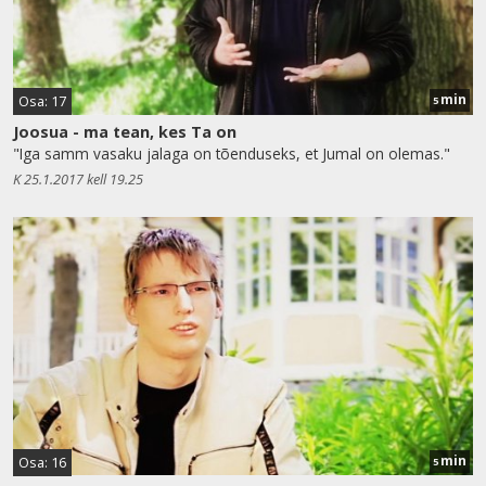
min
Osa: 17
5
Joosua - ma tean, kes Ta on
"Iga samm vasaku jalaga on tõenduseks, et Jumal on olemas."
K 25.1.2017 kell 19.25
min
Osa: 16
5