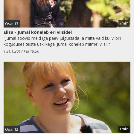
min
Osa: 13
5
Elisa - Jumal kõneleb eri viisidel
"Jumal soovib meid iga päev julgustada ja mitte vaid kui viibin
koguduses teiste usklikega. Jumal kõneleb mitmel viisil."
T 31.1.2017 kell 19.50
min
Osa: 12
5