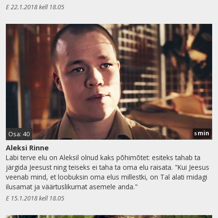
E 22.1.2018 kell 18.05
min
Osa: 40
5
Aleksi Rinne
Läbi terve elu on Aleksil olnud kaks põhimõtet: esiteks tahab ta
järgida Jeesust ning teiseks ei taha ta oma elu raisata. "Kui Jeesus
veenab mind, et loobuksin oma elus millestki, on Tal alati midagi
ilusamat ja väärtuslikumat asemele anda."
E 15.1.2018 kell 18.05