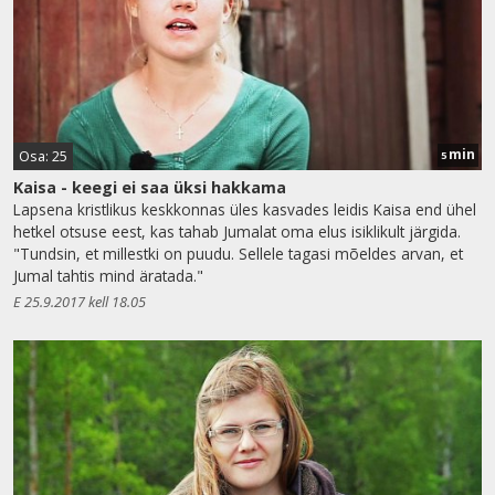
min
Osa: 25
5
Kaisa - keegi ei saa üksi hakkama
Lapsena kristlikus keskkonnas üles kasvades leidis Kaisa end ühel
hetkel otsuse eest, kas tahab Jumalat oma elus isiklikult järgida.
"Tundsin, et millestki on puudu. Sellele tagasi mõeldes arvan, et
Jumal tahtis mind äratada."
E 25.9.2017 kell 18.05