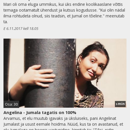
Mari oli oma eluga ummikus, kui üks endine koolikaaslane võttis
temaga ootamatult ühendust ja kutsus kogudusse. "Kui olin nädal
ilma rohtudeta olnud, siis teadsin, et Jumal on tõeline." meenutab
ta.
E 6.11.2017 kell 18.05
min
Osa: 30
5
Angelina - Jumala tagatis on 100%
Arvamus, et elu muutub igavaks ja üksluiseks, pani Angelinat
Jumalast ja usust eemale hoidma. Nüüd, kus ta on avastanud, et
elu Jumalaga on hoopis vastupidine, kinnitab ta: "Tõsi, pidin