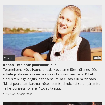
min
Osa: 28
5
Hanna - me pole juhuslikult siin
Teismelisena küsis Hanna endalt, kas elame tõesti üksnes töö,
suhete ja elamuste nimel või on elul suurem eesmärk. Piibel
tundus talle aga aegunud teosena, mida ei saa ellu rakendada.
"Ma ei pea enam kartma mõtet, et mis juhtub, kui suren järgmisel
hetkel või isegi homme." tõdeb ta nüüd.
E 16.10.2017 kell 18.05