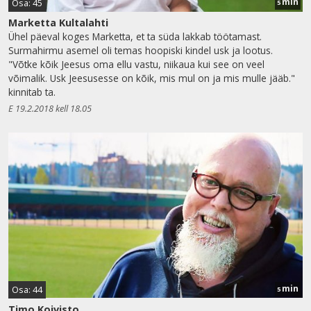
min
Osa: 45
5
Marketta Kultalahti
Ühel päeval koges Marketta, et ta süda lakkab töötamast.
Surmahirmu asemel oli temas hoopiski kindel usk ja lootus.
"Võtke kõik Jeesus oma ellu vastu, niikaua kui see on veel
võimalik. Usk Jeesusesse on kõik, mis mul on ja mis mulle jääb."
kinnitab ta.
E 19.2.2018 kell 18.05
min
Osa: 44
5
Timo Koivisto