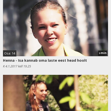
min
Osa: 14
5
Henna - Isa kannab oma laste eest head hoolt
K 4.1.2017 kell 19.25