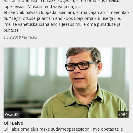
Aastad möödusid ja ühtäkki koges ta, et on oma elus täielikus
tupikseisus. "Vihkasin end väga ja nägin,
et see võib halvasti lõppeda. Sain aru, et ma vajan abi." meenutab
ta. "Tegin otsuse ja andsin end koos kõigi oma kurjusega üle.
Imelise vahetuskaubana andis Jeesus mulle oma pühaduse ja
puhtuse."
E 5.2.2018 kell 18.05
min
Osa: 42
5
Olli Leivo
Olli läbis oma elus raske südameoperatsiooni, mis õpetas talle