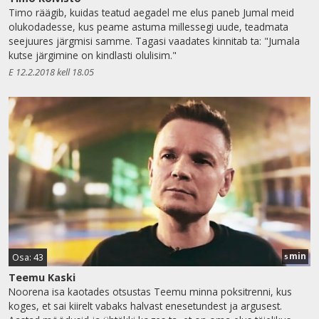
Timo räägib, kuidas teatud aegadel me elus paneb Jumal meid
olukodadesse, kus peame astuma millessegi uude, teadmata
seejuures järgmisi samme. Tagasi vaadates kinnitab ta: "Jumala
kutse järgimine on kindlasti olulisim."
E 12.2.2018 kell 18.05
min
Osa: 43
5
Teemu Kaski
Noorena isa kaotades otsustas Teemu minna poksitrenni, kus
koges, et sai kiirelt vabaks halvast enesetundest ja argusest.