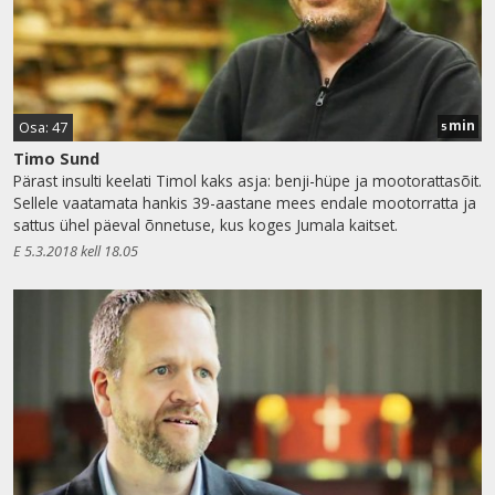
min
Osa: 47
5
Timo Sund
Pärast insulti keelati Timol kaks asja: benji-hüpe ja mootorattasõit.
Sellele vaatamata hankis 39-aastane mees endale mootorratta ja
sattus ühel päeval õnnetuse, kus koges Jumala kaitset.
E 5.3.2018 kell 18.05