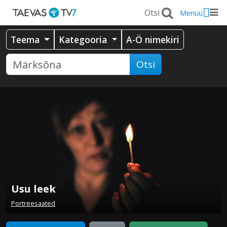
Menüü
Teema
Kategooria
A-Ö nimekiri
Otsi
Usu leek
Portreesaated