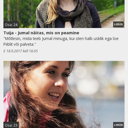
min
Osa: 24
5
Tuija - Jumal näitas, mis on peamine
"Mõtlesin, mida teeb Jumal minuga, kui olen halb usklik ega loe
Piiblit või palveta."
E 18.9.2017 kell 18.05
min
Osa: 23
5