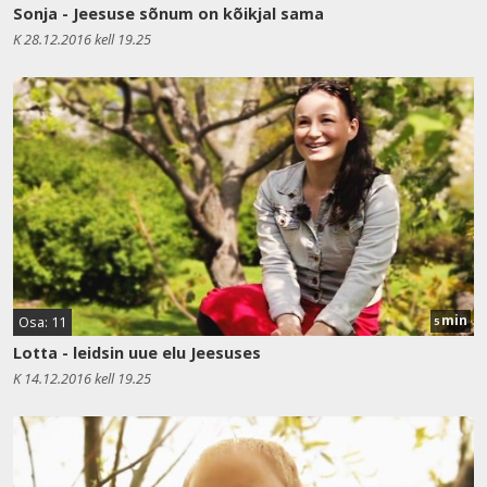
Sonja - Jeesuse sõnum on kõikjal sama
K 28.12.2016 kell 19.25
min
Osa: 11
5
Lotta - leidsin uue elu Jeesuses
K 14.12.2016 kell 19.25