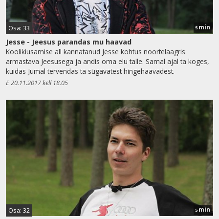
min
Osa: 33
5
Jesse - Jeesus parandas mu haavad
Koolikiusamise all kannatanud Jesse kohtus noortelaagris
armastava Jeesusega ja andis oma elu talle. Samal ajal ta koges,
kuidas Jumal tervendas ta sügavatest hingehaavadest.
E 20.11.2017 kell 18.05
min
Osa: 32
5