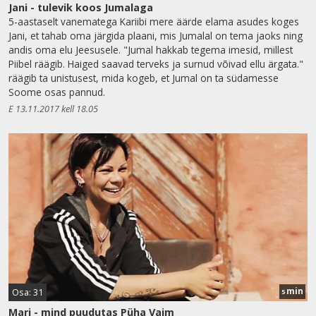
Jani - tulevik koos Jumalaga
5-aastaselt vanematega Kariibi mere äärde elama asudes koges
Jani, et tahab oma järgida plaani, mis Jumalal on tema jaoks ning
andis oma elu Jeesusele. "Jumal hakkab tegema imesid, millest
Piibel räägib. Haiged saavad terveks ja surnud võivad ellu ärgata."
räägib ta unistusest, mida kogeb, et Jumal on ta südamesse
Soome osas pannud.
E 13.11.2017 kell 18.05
min
Osa: 31
5
Mari - mind puudutas Püha Vaim