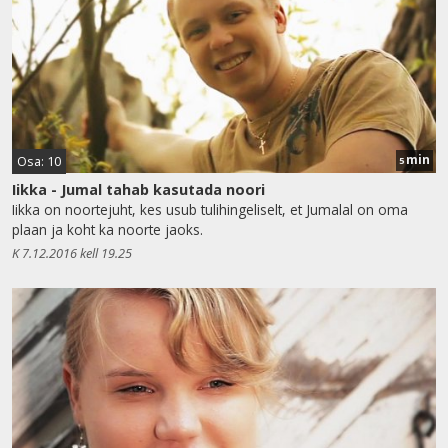
min
Osa: 10
5
Iikka - Jumal tahab kasutada noori
Iikka on noortejuht, kes usub tulihingeliselt, et Jumalal on oma
plaan ja koht ka noorte jaoks.
K 7.12.2016 kell 19.25