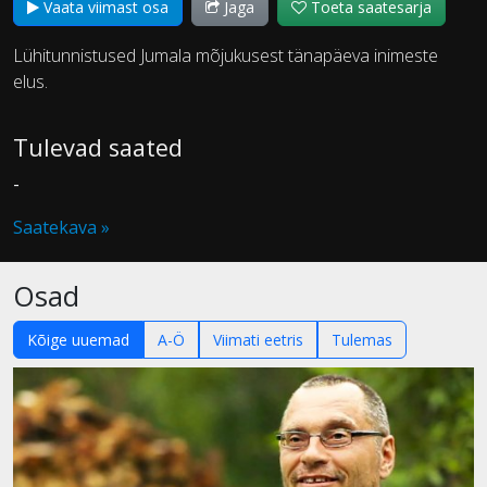
Vaata viimast osa
Jaga
Toeta saatesarja
Lühitunnistused Jumala mõjukusest tänapäeva inimeste
elus.
Tulevad saated
-
Saatekava »
Osad
Kõige uuemad
A-Ö
Viimati eetris
Tulemas