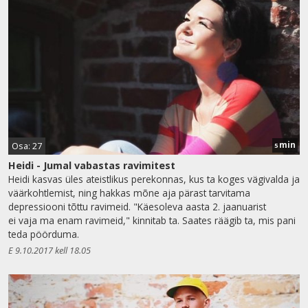
min
Osa: 27
5
Heidi - Jumal vabastas ravimitest
Heidi kasvas üles ateistlikus perekonnas, kus ta koges vägivalda ja
väärkohtlemist, ning hakkas mõne aja pärast tarvitama
depressiooni tõttu ravimeid. "Käesoleva aasta 2. jaanuarist
ei vaja ma enam ravimeid," kinnitab ta. Saates räägib ta, mis pani
teda pöörduma.
E 9.10.2017 kell 18.05