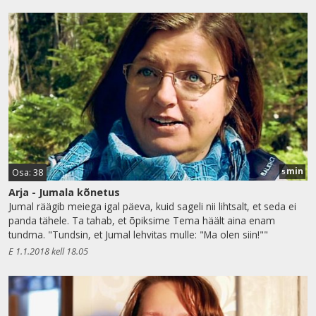
min
Osa: 38
5
Arja - Jumala kõnetus
Jumal räägib meiega igal päeva, kuid sageli nii lihtsalt, et seda ei
panda tähele. Ta tahab, et õpiksime Tema häält aina enam
tundma. "Tundsin, et Jumal lehvitas mulle: "Ma olen siin!""
E 1.1.2018 kell 18.05