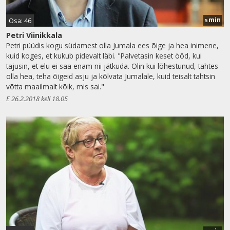
min
Osa: 46
5
Petri Viinikkala
Petri püüdis kogu südamest olla Jumala ees õige ja hea inimene,
kuid koges, et kukub pidevalt läbi. "Palvetasin keset ööd, kui
tajusin, et elu ei saa enam nii jätkuda. Olin kui lõhestunud, tahtes
olla hea, teha õigeid asju ja kõlvata Jumalale, kuid teisalt tahtsin
võtta maailmalt kõik, mis sai."
E 26.2.2018 kell 18.05