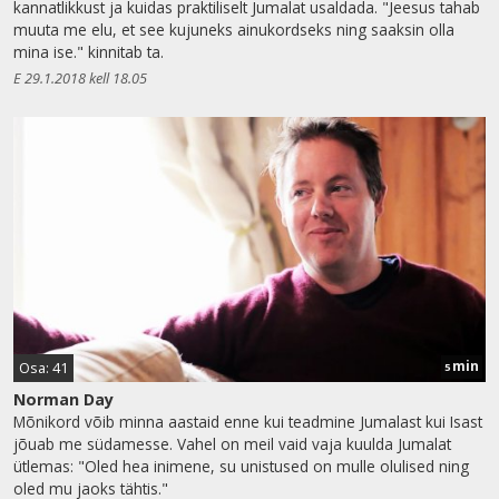
kannatlikkust ja kuidas praktiliselt Jumalat usaldada. "Jeesus tahab
muuta me elu, et see kujuneks ainukordseks ning saaksin olla
mina ise." kinnitab ta.
E 29.1.2018 kell 18.05
min
Osa: 41
5
Norman Day
Mõnikord võib minna aastaid enne kui teadmine Jumalast kui Isast
jõuab me südamesse. Vahel on meil vaid vaja kuulda Jumalat
ütlemas: "Oled hea inimene, su unistused on mulle olulised ning
oled mu jaoks tähtis."