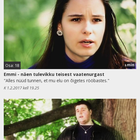
min
Osa: 18
5
Emmi - näen tulevikku teisest vaatenurgast
"Alles nüüd tunnen, et mu elu on õigetes rööbastes."
K 1.2.2017 kell 19.25