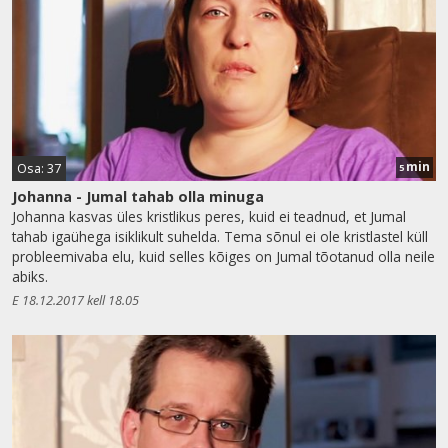
min
Osa: 37
5
Johanna - Jumal tahab olla minuga
Johanna kasvas üles kristlikus peres, kuid ei teadnud, et Jumal
tahab igaühega isiklikult suhelda. Tema sõnul ei ole kristlastel küll
probleemivaba elu, kuid selles kõiges on Jumal tõotanud olla neile
abiks.
E 18.12.2017 kell 18.05