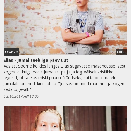
min
Osa: 26
5
Elias - Jumal teeb iga päev uut
Aasiast Soome kolides langes Elias sügavasse masendusse, sest
koges, et kuigi teadis Jumalast palju ja tegi väliselt kristlikke
tegusid, oli ta elus miski puudu. Nüüdseks, kui ta on oma elu
Jumalale andnud, kinnitab ta: "Jeesus on mind muutnud ja kogen
seda tugevalt."
E 2.10.2017 kell 18.05