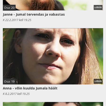
min
Osa: 20
5
Janne - Jumal tervendas ja vabastas
K 22.2.2017 kell 19.25
min
Osa: 19
5
Anna - võin kuulda Jumala häält
K 8.2.2017 kell 19.25