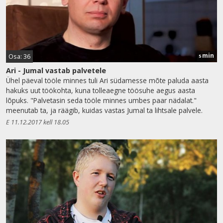
min
Osa: 36
5
Ari - Jumal vastab palvetele
Ühel päeval tööle minnes tuli Ari südamesse mõte paluda aasta
hakuks uut töökohta, kuna tolleaegne töösuhe aegus aasta
lõpuks. "Palvetasin seda tööle minnes umbes paar nädalat."
meenutab ta, ja räägib, kuidas vastas Jumal ta lihtsale palvele.
E 11.12.2017 kell 18.05