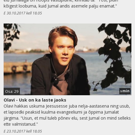
kõigest loobuma, kuid Jumal andis asemele palju enamat."
E 30.10.2017 kell 18.05
min
Osa: 29
5
Olavi - Usk on ka laste jaoks
Olavi hakkas uskuma Jeesusesse juba nelja-aastasena ning usub,
et lapsedki peaksid kuulma evangeeliumi ja õppima Jumalat
järgima. "Usun, et mul tuleb põnev elu, sest Jumal on mind selleks
ette valmistanud."
E 23.10.2017 kell 18.05