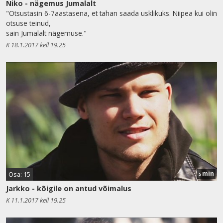
Niko - nägemus Jumalalt
"Otsustasin 6-7aastasena, et tahan saada usklikuks. Niipea kui olin
otsuse teinud,
sain Jumalalt nägemuse."
K 18.1.2017 kell 19.25
min
Osa: 15
5
Jarkko - kõigile on antud võimalus
K 11.1.2017 kell 19.25