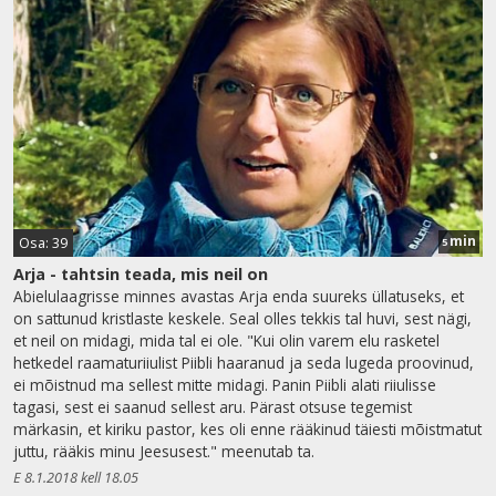
min
Osa: 39
5
Arja - tahtsin teada, mis neil on
Abielulaagrisse minnes avastas Arja enda suureks üllatuseks, et
on sattunud kristlaste keskele. Seal olles tekkis tal huvi, sest nägi,
et neil on midagi, mida tal ei ole. "Kui olin varem elu rasketel
hetkedel raamaturiiulist Piibli haaranud ja seda lugeda proovinud,
ei mõistnud ma sellest mitte midagi. Panin Piibli alati riiulisse
tagasi, sest ei saanud sellest aru. Pärast otsuse tegemist
märkasin, et kiriku pastor, kes oli enne rääkinud täiesti mõistmatut
juttu, rääkis minu Jeesusest." meenutab ta.
E 8.1.2018 kell 18.05