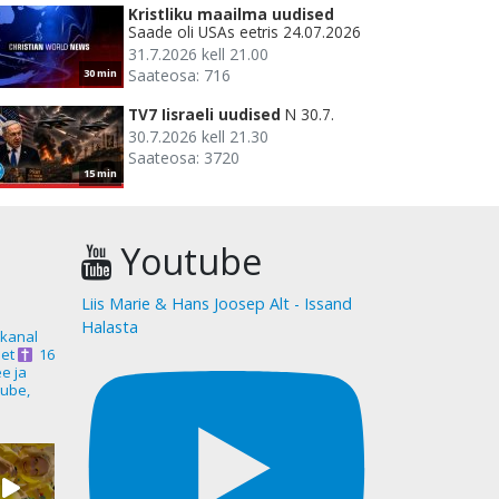
Kristliku maailma uudised
Saade oli USAs eetris 24.07.2026
31.7.2026 kell 21.00
Saateosa: 716
30 min
TV7 Iisraeli uudised
N 30.7.
30.7.2026 kell 21.30
Saateosa: 3720
15 min
Youtube
Liis Marie & Hans Joosep Alt - Issand
Halasta
akanal
et
16
ee ja
ube,