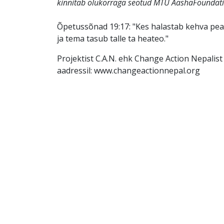
kinnitab olukorraga seotud MTÜ AashaFoundatio
Õpetussõnad 19:17: "Kes halastab kehva peal
ja tema tasub talle ta heateo."
Projektist C.A.N. ehk Change Action Nepalist 
aadressil: www.changeactionnepal.org