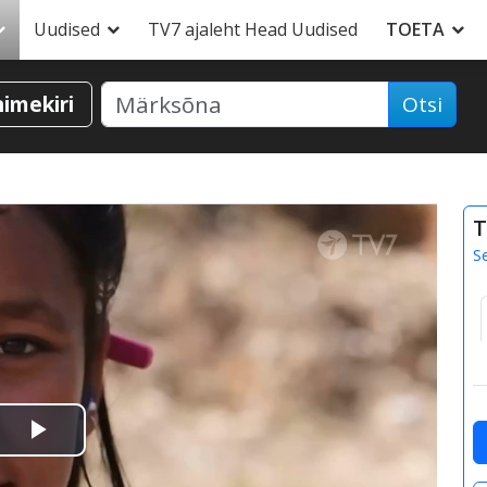
Uudised
TV7 ajaleht Head Uudised
TOETA
nimekiri
Otsi
T
S
Esita