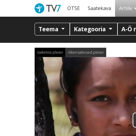
OTSE
Saatekava
Arhiiv
Teema
Kategooria
A-Ö 
Vaikimisi pleier
Alternatiivsed pleier