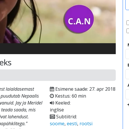
video
eks
st laialdasemast
Esimene saade: 27. apr 2018
s puudutab Nepaalis
Kestus: 60 min
vanuid. Jay ja Meridel
Keeled:
t teada saada, mis
inglise
ivat lahendust.
Subtiitrid:
aapähklitega."
soome
,
eesti
,
rootsi