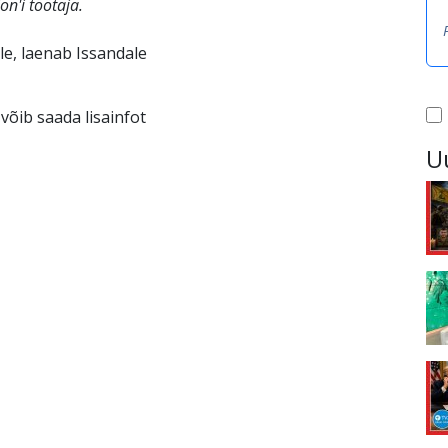
n'i töötaja.
e, laenab Issandale
võib saada lisainfot
U