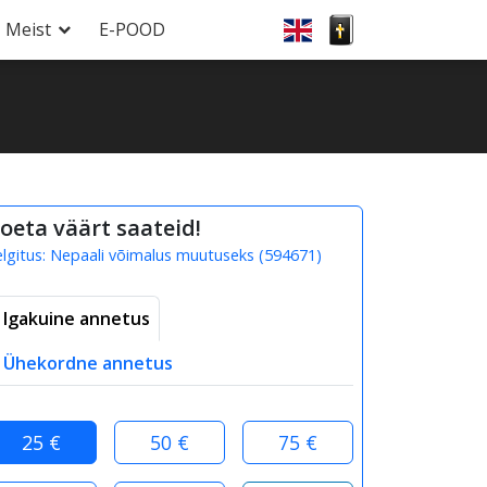
Meist
E-POOD
oeta väärt saateid!
elgitus:
Nepaali võimalus muutuseks
(
594671
)
Igakuine annetus
Ühekordne annetus
25 €
50 €
75 €