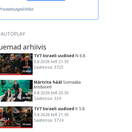
Privaatsuspoliitika
AUTOPLAY
uemad arhiivis
TV7 Iisraeli uudised
N 6.8.
6.8.2026 kell 21.30
Saateosa: 3725
15 min
Märtrite hääl
Somaalia
kristlased
6.8.2026 kell 20.30
Saateosa: 334
30 min
TV7 Iisraeli uudised
K 5.8.
5.8.2026 kell 21.30
Saateosa: 3724
15 min