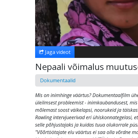
Jaga videot
Nepaali võimalus muutus
Dokumentaalid
Mis on inimhinge väärtus? Dokumentaalfilm ühe
üleilmsest probleemist - inimkaubandusest, mi
mõlemast soost väikelapsi, noorukeid ja täiskas
Rawling intervjueerivad eri ühiskonnategelasi, e
selle põhjustajaks ja kuidas tuua olukorrale püs
"Võõrtöötajate elu väärtus ei saa olla võrdne m