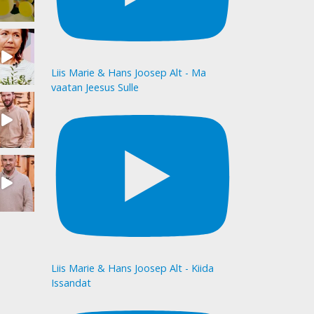
Liis Marie & Hans Joosep Alt - Ma
vaatan Jeesus Sulle
Liis Marie & Hans Joosep Alt - Kiida
Issandat