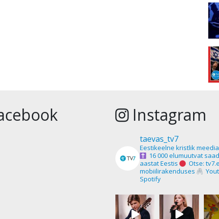
acebook
Instagram
taevas_tv7
Eestikeelne kristlik meedi
16 000 elumuutvat saad
aastat Eestis
Otse: tv7.
mobiilirakenduses
Yout
Spotify