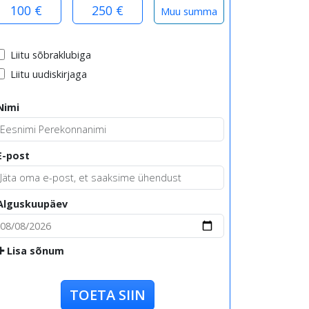
100 €
250 €
Liitu sõbraklubiga
Liitu uudiskirjaga
Nimi
E-post
Alguskuupäev
Lisa sõnum
TOETA SIIN