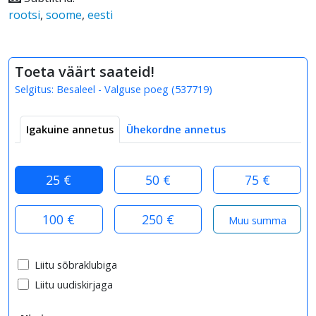
rootsi
,
soome
,
eesti
Toeta väärt saateid!
Selgitus:
Besaleel - Valguse poeg
(
537719
)
Igakuine annetus
Ühekordne annetus
25 €
50 €
75 €
100 €
250 €
Liitu sõbraklubiga
Liitu uudiskirjaga