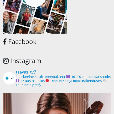
Facebook
Instagram
taevas_tv7
Eestikeelne kristlik meediakanal
16 000 elumuutvat saadet
16 aastat Eestis
Otse: tv7.ee ja mobiilirakenduses
Youtube, Spotify