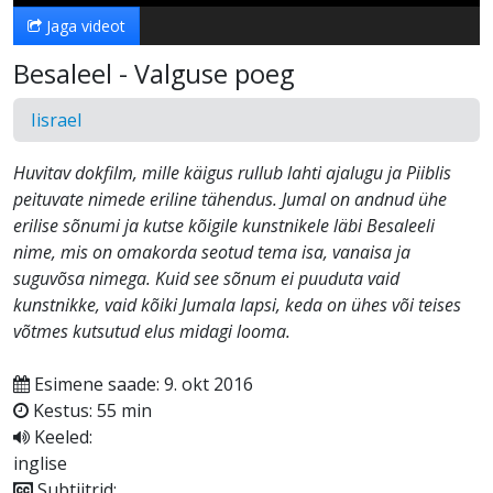
Jaga videot
Besaleel - Valguse poeg
Iisrael
Huvitav dokfilm, mille käigus rullub lahti ajalugu ja Piiblis
peituvate nimede eriline tähendus. Jumal on andnud ühe
erilise sõnumi ja kutse kõigile kunstnikele läbi Besaleeli
nime, mis on omakorda seotud tema isa, vanaisa ja
suguvõsa nimega. Kuid see sõnum ei puuduta vaid
kunstnikke, vaid kõiki Jumala lapsi, keda on ühes või teises
võtmes kutsutud elus midagi looma.
Esimene saade: 9. okt 2016
Kestus: 55 min
Keeled:
inglise
Subtiitrid: