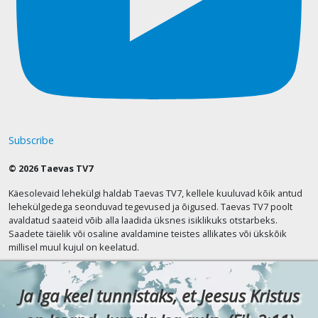
Subscribe
© 2026 Taevas TV7
Käesolevaid lehekülgi haldab Taevas TV7, kellele kuuluvad kõik antud
lehekülgedega seonduvad tegevused ja õigused. Taevas TV7 poolt
avaldatud saateid võib alla laadida üksnes isiklikuks otstarbeks.
Saadete täielik või osaline avaldamine teistes allikates või ükskõik
millisel muul kujul on keelatud.
Ja iga keel tunnistaks, et Jeesus Kristus