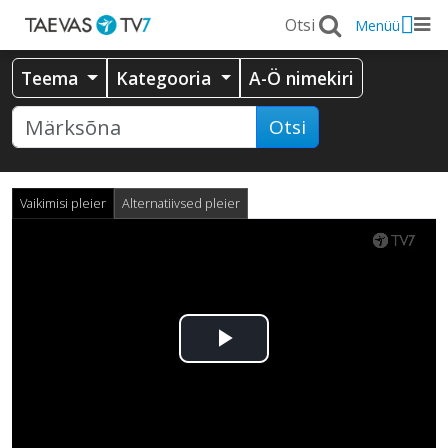
Menüü
Teema
Kategooria
A-Ö nimekiri
Otsi
Vaikimisi pleier
Alternatiivsed pleier
Esita
video