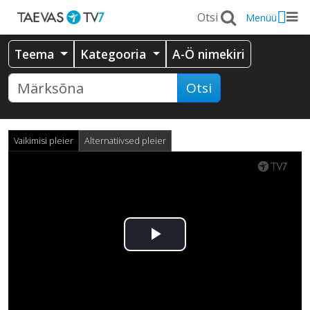
Menüü
Teema
Kategooria
A-Ö nimekiri
Otsi
Vaikimisi pleier
Alternatiivsed pleier
Esita
video