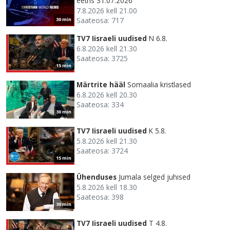
eetris 31.07.2026
7.8.2026 kell 21.00
Saateosa: 717
30 min
TV7 Iisraeli uudised
N 6.8.
6.8.2026 kell 21.30
Saateosa: 3725
15 min
Märtrite hääl
Somaalia kristlased
6.8.2026 kell 20.30
Saateosa: 334
30 min
TV7 Iisraeli uudised
K 5.8.
5.8.2026 kell 21.30
Saateosa: 3724
15 min
Ühenduses
Jumala selged juhised
5.8.2026 kell 18.30
Saateosa: 398
30 min
TV7 Iisraeli uudised
T 4.8.