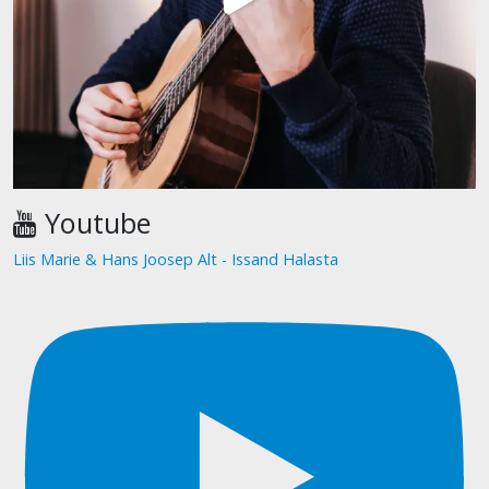
Youtube
Liis Marie & Hans Joosep Alt - Issand Halasta