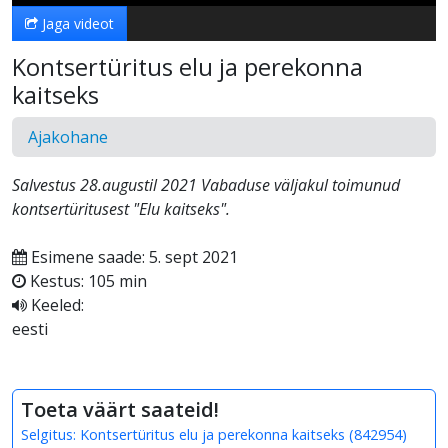
Jaga videot
Kontsertüritus elu ja perekonna
kaitseks
Ajakohane
Salvestus 28.augustil 2021 Vabaduse väljakul toimunud
kontsertüritusest "Elu kaitseks".
Esimene saade: 5. sept 2021
Kestus: 105 min
Keeled:
eesti
Toeta väärt saateid!
Selgitus:
Kontsertüritus elu ja perekonna kaitseks
(
842954
)