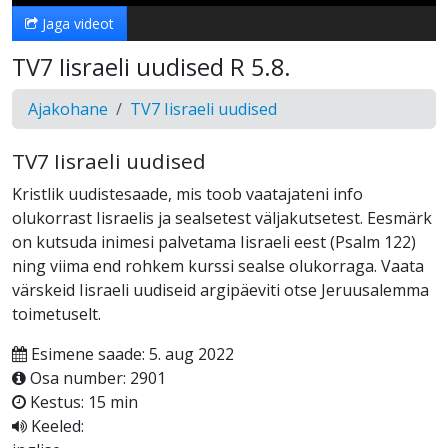
Jaga videot
TV7 Iisraeli uudised R 5.8.
Ajakohane
TV7 Iisraeli uudised
TV7 Iisraeli uudised
Kristlik uudistesaade, mis toob vaatajateni info
olukorrast Iisraelis ja sealsetest väljakutsetest. Eesmärk
on kutsuda inimesi palvetama Iisraeli eest (Psalm 122)
ning viima end rohkem kurssi sealse olukorraga. Vaata
värskeid Iisraeli uudiseid argipäeviti otse Jeruusalemma
toimetuselt.
Esimene saade: 5. aug 2022
Osa number: 2901
Kestus: 15 min
Keeled: