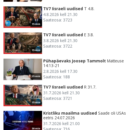
TV7 Iisraeli uudised
T 4.8.
4.8.2026 kell 21.30
Saateosa: 3723
15 min
TV7 Iisraeli uudised
E 3.8.
3.8.2026 kell 21.30
Saateosa: 3722
15 min
Pühapäevaks Joosep Tammolt
Matteuse
14:13-21
2.8.2026 kell 17.30
Saateosa: 188
15 min
TV7 Iisraeli uudised
R 31.7.
31.7.2026 kell 21.30
Saateosa: 3721
15 min
Kristliku maailma uudised
Saade oli USAs
eetris 24.07.2026
31.7.2026 kell 21.00
Saateosa: 716
30 min