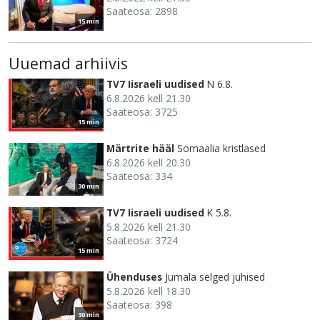
Saateosa: 2898
15 min
Uuemad arhiivis
TV7 Iisraeli uudised
N 6.8.
6.8.2026 kell 21.30
Saateosa: 3725
15 min
Märtrite hääl
Somaalia kristlased
6.8.2026 kell 20.30
Saateosa: 334
30 min
TV7 Iisraeli uudised
K 5.8.
5.8.2026 kell 21.30
Saateosa: 3724
15 min
Ühenduses
Jumala selged juhised
5.8.2026 kell 18.30
Saateosa: 398
30 min