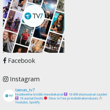
Facebook
Instagram
taevas_tv7
Eestikeelne kristlik meediakanal
16 000 elumuutvat saadet
16 aastat Eestis
Otse: tv7.ee ja mobiilirakenduses
Youtube, Spotify