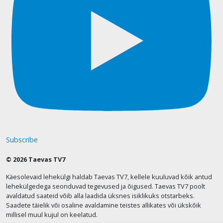
Subscribe
© 2026 Taevas TV7
Käesolevaid lehekülgi haldab Taevas TV7, kellele kuuluvad kõik antud
lehekülgedega seonduvad tegevused ja õigused. Taevas TV7 poolt
avaldatud saateid võib alla laadida üksnes isiklikuks otstarbeks.
Saadete täielik või osaline avaldamine teistes allikates või ükskõik
millisel muul kujul on keelatud.