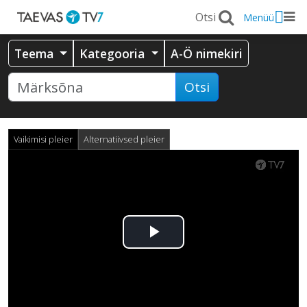
Menüü
Teema
Kategooria
A-Ö nimekiri
Otsi
Vaikimisi pleier
Alternatiivsed pleier
Esita
video