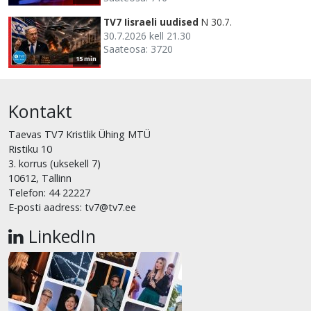
TV7 Iisraeli uudised
N 30.7.
30.7.2026 kell 21.30
Saateosa: 3720
15 min
Kontakt
Taevas TV7 Kristlik Ühing MTÜ
Ristiku 10
3. korrus (uksekell 7)
10612, Tallinn
Telefon: 44 22227
E-posti aadress: tv7@tv7.ee
LinkedIn