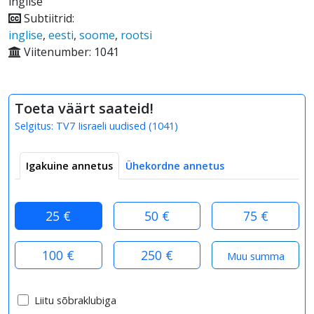
inglise
Subtiitrid:
inglise
,
eesti
,
soome
,
rootsi
Viitenumber: 1041
Toeta väärt saateid!
Selgitus:
TV7 Iisraeli uudised
(
1041
)
Igakuine annetus
Ühekordne annetus
25 €
50 €
75 €
100 €
250 €
Liitu sõbraklubiga