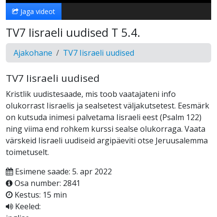
Jaga videot
TV7 Iisraeli uudised T 5.4.
Ajakohane
TV7 Iisraeli uudised
TV7 Iisraeli uudised
Kristlik uudistesaade, mis toob vaatajateni info
olukorrast Iisraelis ja sealsetest väljakutsetest. Eesmärk
on kutsuda inimesi palvetama Iisraeli eest (Psalm 122)
ning viima end rohkem kurssi sealse olukorraga. Vaata
värskeid Iisraeli uudiseid argipäeviti otse Jeruusalemma
toimetuselt.
Esimene saade: 5. apr 2022
Osa number: 2841
Kestus: 15 min
Keeled: