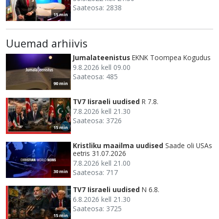
Saateosa: 2838
15 min
Uuemad arhiivis
Jumalateenistus
EKNK Toompea Kogudus
9.8.2026 kell 09.00
Saateosa: 485
90 min
TV7 Iisraeli uudised
R 7.8.
7.8.2026 kell 21.30
Saateosa: 3726
15 min
Kristliku maailma uudised
Saade oli USAs
eetris 31.07.2026
7.8.2026 kell 21.00
Saateosa: 717
30 min
TV7 Iisraeli uudised
N 6.8.
6.8.2026 kell 21.30
Saateosa: 3725
15 min