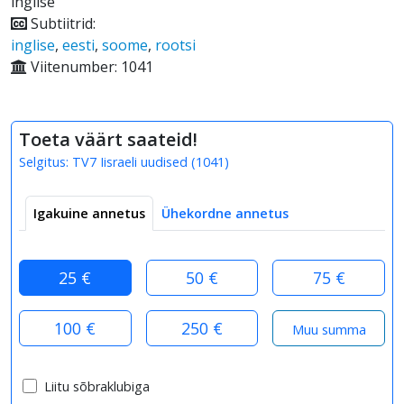
inglise
Subtiitrid:
inglise
,
eesti
,
soome
,
rootsi
Viitenumber: 1041
Toeta väärt saateid!
Selgitus:
TV7 Iisraeli uudised
(
1041
)
Igakuine annetus
Ühekordne annetus
25 €
50 €
75 €
100 €
250 €
Liitu sõbraklubiga