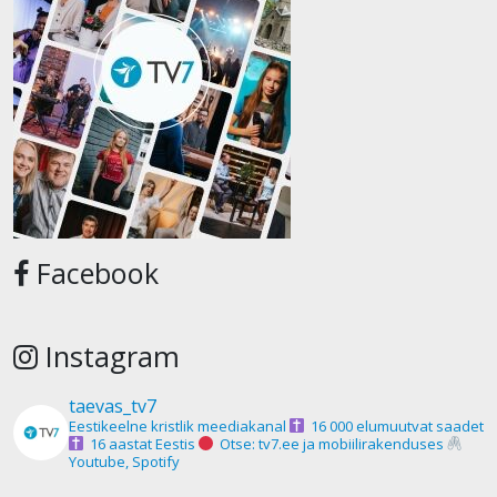
Facebook
Instagram
taevas_tv7
Eestikeelne kristlik meediakanal
16 000 elumuutvat saadet
16 aastat Eestis
Otse: tv7.ee ja mobiilirakenduses
Youtube, Spotify