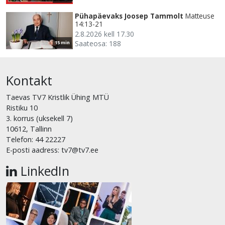
Pühapäevaks Joosep Tammolt
Matteuse
14:13-21
2.8.2026 kell 17.30
Saateosa: 188
15 min
Kontakt
Taevas TV7 Kristlik Ühing MTÜ
Ristiku 10
3. korrus (uksekell 7)
10612, Tallinn
Telefon: 44 22227
E-posti aadress: tv7@tv7.ee
LinkedIn