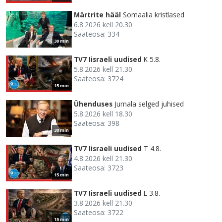
Märtrite hääl
Somaalia kristlased
6.8.2026 kell 20.30
Saateosa: 334
30 min
TV7 Iisraeli uudised
K 5.8.
5.8.2026 kell 21.30
Saateosa: 3724
15 min
Ühenduses
Jumala selged juhised
5.8.2026 kell 18.30
Saateosa: 398
30 min
TV7 Iisraeli uudised
T 4.8.
4.8.2026 kell 21.30
Saateosa: 3723
15 min
TV7 Iisraeli uudised
E 3.8.
3.8.2026 kell 21.30
Saateosa: 3722
15 min