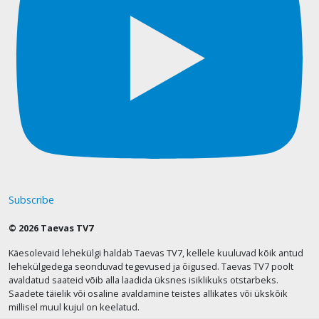
Subscribe
© 2026 Taevas TV7
Käesolevaid lehekülgi haldab Taevas TV7, kellele kuuluvad kõik antud
lehekülgedega seonduvad tegevused ja õigused. Taevas TV7 poolt
avaldatud saateid võib alla laadida üksnes isiklikuks otstarbeks.
Saadete täielik või osaline avaldamine teistes allikates või ükskõik
millisel muul kujul on keelatud.