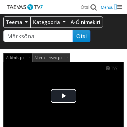
Menüü
Teema
Kategooria
A-Ö nimekiri
Otsi
Vaikimisi pleier
Alternatiivsed pleier
Esita
video