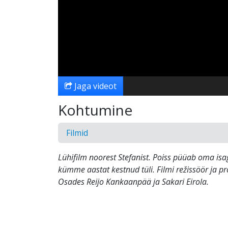
Jaga videot
Kohtumine
Filmid
Lühifilm noorest Stefanist. Poiss püüab oma isa
kümme aastat kestnud tüli. Filmi režissöör ja pr
Osades Reijo Kankaanpää ja Sakari Eirola.