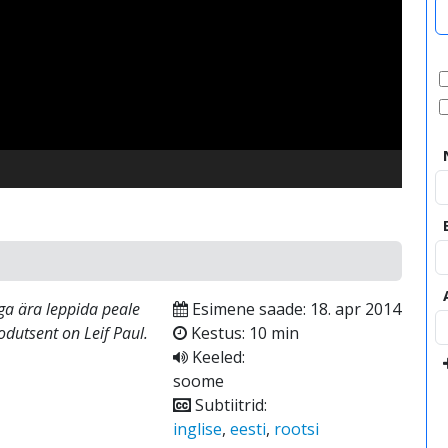
video
ga ära leppida peale
Esimene saade: 18. apr 2014
odutsent on Leif Paul.
Kestus: 10 min
Keeled:
soome
Subtiitrid:
inglise
,
eesti
,
rootsi