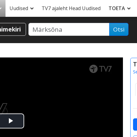
Uudised
TV7 ajaleht Head Uudised
TOETA
nimekiri
Otsi
T
S
Esita