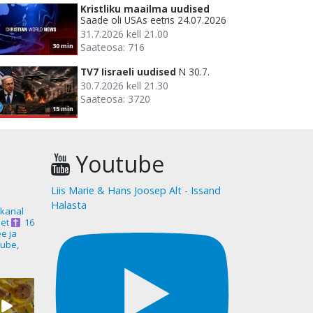
Kristliku maailma uudised
Saade oli USAs eetris 24.07.2026
31.7.2026 kell 21.00
Saateosa: 716
30 min
TV7 Iisraeli uudised
N 30.7.
30.7.2026 kell 21.30
Saateosa: 3720
15 min
Youtube
Liis Marie & Hans Joosep Alt - Issand
Halasta
akanal
et
16
ee ja
ube,