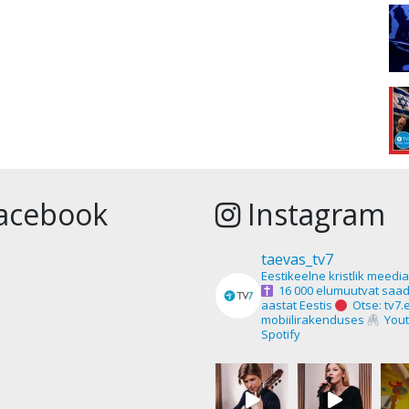
acebook
Instagram
taevas_tv7
Eestikeelne kristlik meedi
16 000 elumuutvat saad
aastat Eestis
Otse: tv7.
mobiilirakenduses
Yout
Spotify