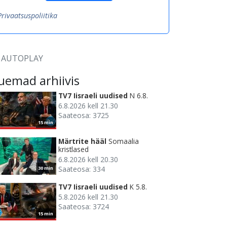
Privaatsuspoliitika
AUTOPLAY
uemad arhiivis
TV7 Iisraeli uudised
N 6.8.
6.8.2026 kell 21.30
Saateosa: 3725
15 min
Märtrite hääl
Somaalia
kristlased
6.8.2026 kell 20.30
Saateosa: 334
30 min
TV7 Iisraeli uudised
K 5.8.
5.8.2026 kell 21.30
Saateosa: 3724
15 min