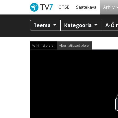
OTSE
Saatekava
Arhiiv
Teema
Kategooria
A-Ö 
Vaikimisi pleier
Alternatiivsed pleier