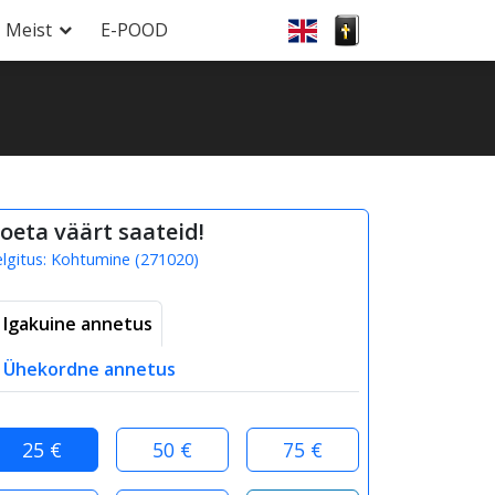
Meist
E-POOD
oeta väärt saateid!
elgitus:
Kohtumine
(
271020
)
Igakuine annetus
Ühekordne annetus
25 €
50 €
75 €