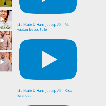
Liis Marie & Hans Joosep Alt - Ma
vaatan Jeesus Sulle
Liis Marie & Hans Joosep Alt - Kiida
Issandat