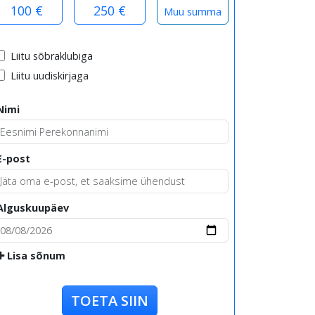
100 €
250 €
Liitu sõbraklubiga
Liitu uudiskirjaga
Nimi
E-post
Alguskuupäev
Lisa sõnum
TOETA SIIN