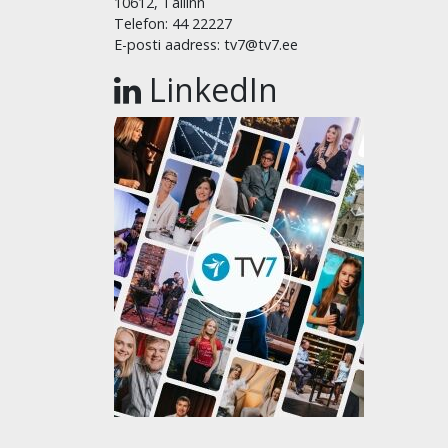
10612, Tallinn
Telefon: 44 22227
E-posti aadress: tv7@tv7.ee
LinkedIn