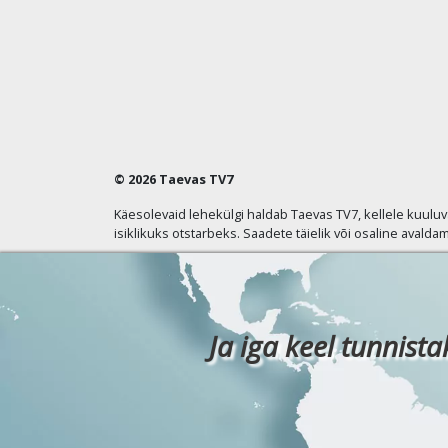
© 2026 Taevas TV7
Käesolevaid lehekülgi haldab Taevas TV7, kellele kuulu
isiklikuks otstarbeks. Saadete täielik või osaline avaldam
Ja iga keel tunnista