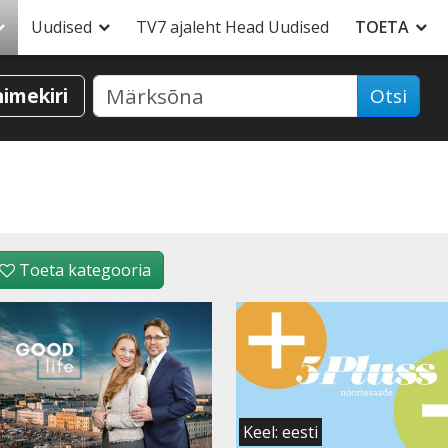
Uudised
TV7 ajaleht Head Uudised
TOETA
nimekiri
Otsi
Toeta kategooria
Keel: eesti