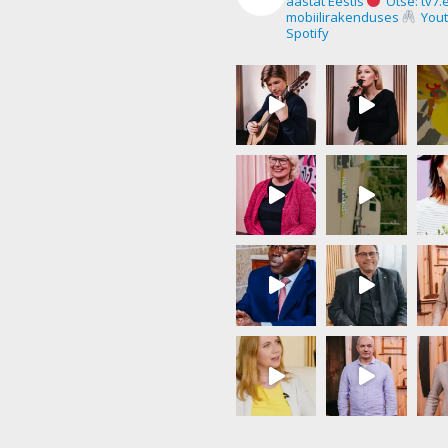
aastat Eestis
Otse: tv7.
mobiilirakenduses
Yout
Spotify