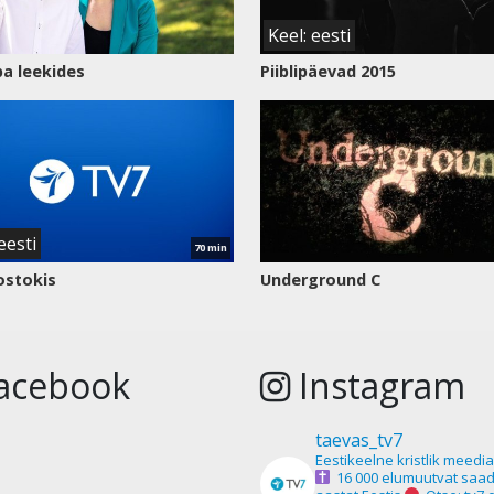
Keel: eesti
a leekides
Piiblipäevad 2015
eesti
70 min
ostokis
Underground C
acebook
Instagram
taevas_tv7
Eestikeelne kristlik meedi
16 000 elumuutvat saad