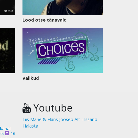
30 min
Lood otse tänavalt
Valikud
Youtube
Liis Marie & Hans Joosep Alt - Issand
Halasta
akanal
et
16