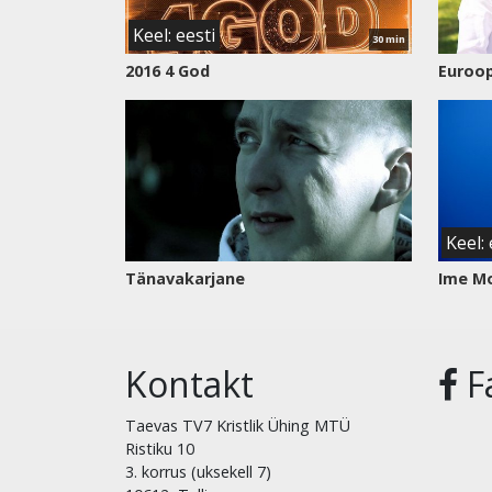
Keel: eesti
30 min
2016 4 God
Euroop
Vaata
saadet
Keel: 
Tänavakarjane
Ime M
Kontakt
F
Taevas TV7 Kristlik Ühing MTÜ
Ristiku 10
3. korrus (uksekell 7)