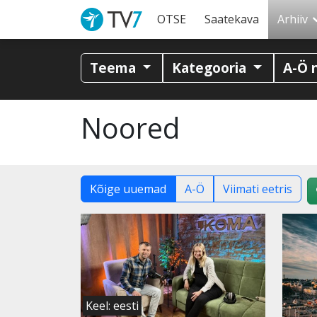
OTSE
Saatekava
Arhiiv
Teema
Kategooria
A-Ö 
Noored
Kõige uuemad
A-Ö
Viimati eetris
Keel: eesti