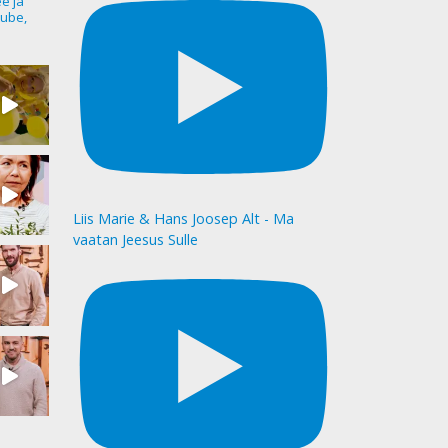
ee ja
ube,
Liis Marie & Hans Joosep Alt - Ma
vaatan Jeesus Sulle