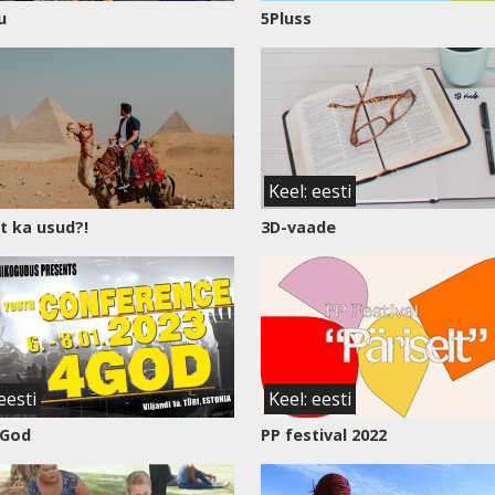
u
5Pluss
Keel: eesti
lt ka usud?!
3D-vaade
eesti
Keel: eesti
 God
PP festival 2022