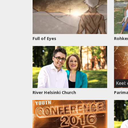
Full of Eyes
Rohkem
Keel: 
River Helsinki Church
Parima
Vaata
saadet