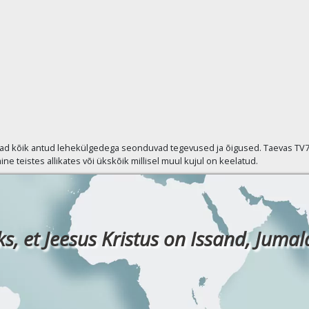
vad kõik antud lehekülgedega seonduvad tegevused ja õigused. Taevas TV7 p
ine teistes allikates või ükskõik millisel muul kujul on keelatud.
ks, et Jeesus Kristus on Issand, Jumala 