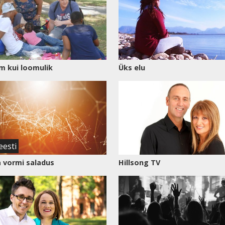
 kui loomulik
Üks elu
eesti
 vormi saladus
Hillsong TV
Vaata
saadet