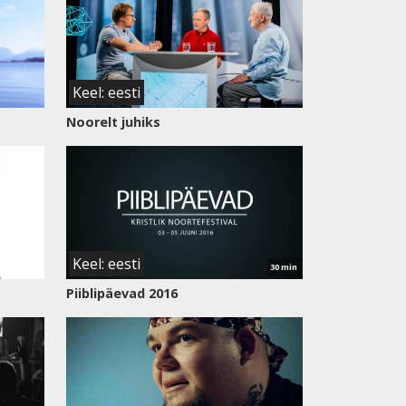
Keel: eesti
Noorelt juhiks
Vaata
saadet
Keel: eesti
30 min
Piiblipäevad 2016