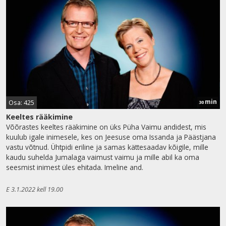
min
Osa: 425
30
Keeltes rääkimine
Võõrastes keeltes rääkimine on üks Püha Vaimu andidest, mis
kuulub igale inimesele, kes on Jeesuse oma Issanda ja Päästjana
vastu võtnud. Ühtpidi eriline ja samas kättesaadav kõigile, mille
kaudu suhelda Jumalaga vaimust vaimu ja mille abil ka oma
seesmist inimest üles ehitada. Imeline and.
E 3.1.2022 kell 19.00