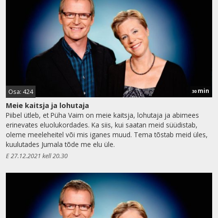
min
Osa: 424
30
Meie kaitsja ja lohutaja
Piibel ütleb, et Püha Vaim on meie kaitsja, lohutaja ja abimees
erinevates eluolukordades. Ka siis, kui saatan meid süüdistab,
oleme meeleheitel või mis iganes muud. Tema tõstab meid üles,
kuulutades Jumala tõde me elu üle.
E 27.12.2021 kell 20.30