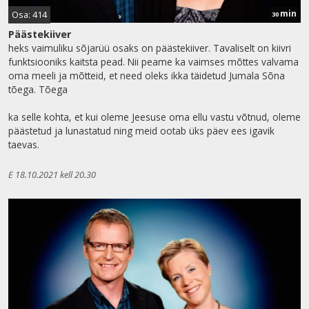
min
Osa: 414
30
Päästekiiver
heks vaimuliku sõjarüü osaks on päästekiiver. Tavaliselt on kiivri
funktsiooniks kaitsta pead. Nii peame ka vaimses mõttes valvama
oma meeli ja mõtteid, et need oleks ikka täidetud Jumala Sõna
tõega. Tõega
ka selle kohta, et kui oleme Jeesuse oma ellu vastu võtnud, oleme
päästetud ja lunastatud ning meid ootab üks päev ees igavik
taevas.
E 18.10.2021 kell 20.30