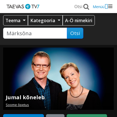
Menüü
Teema
Kategooria
A-Ö nimekiri
Otsi
Jumal kõneleb
Soome õpetus