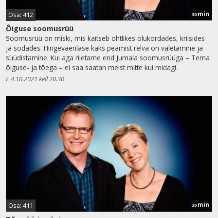
min
Osa: 412
30
Õiguse soomusrüü
Soomusrüü on miski, mis kaitseb ohtlikes olukordades, kriisides
ja sõdades. Hingevaenlase kaks peamist relva on valetamine ja
süüdistamine. Kui aga riietame end Jumala soomusrüüga – Tema
õiguse- ja tõega – ei saa saatan meist mitte kui midagi.
E 4.10.2021 kell 20.30
min
Osa: 411
30