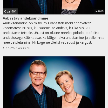
min
Osa: 401
30
Vabastav andeksandmine
Andeksandmine on miski, mis vabastab meid erinevatest
koormatest. Nii siis, kui saame ise andeks, kui ka siis, kui
andestame teistele. Ühtlasi on oluline meeles pidada, et tõelise
andestusega käib kaasas ka kõige halva unustamine ja selle mitte
meeldetuletamine. Nii kogeme tõelist vabadust ja kergust.
E 7.6.2021 kell 19.00