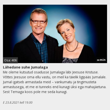
min
Osa: 406
30
Lähedane suhe Jumalaga
Me oleme kutsutud osadusse Jumalaga läbi Jeesuse Kristuse.
Võttes Jeesuse oma ellu vastu, on meil ka täielik ligipääs Jumalale.
Jumal igatseb armastada meid – vankumatu ja tingimusteta
armastusega, et me ei tunneks end kunagi üksi ega mahajäetuna.
Sest Temaga koos pole me seda kunagi.
E 23.8.2021 kell 19.00