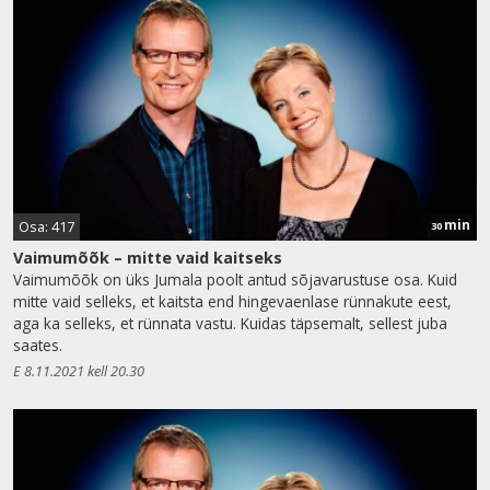
min
Osa: 417
30
Vaimumõõk – mitte vaid kaitseks
Vaimumõõk on üks Jumala poolt antud sõjavarustuse osa. Kuid
mitte vaid selleks, et kaitsta end hingevaenlase rünnakute eest,
aga ka selleks, et rünnata vastu. Kuidas täpsemalt, sellest juba
saates.
E 8.11.2021 kell 20.30