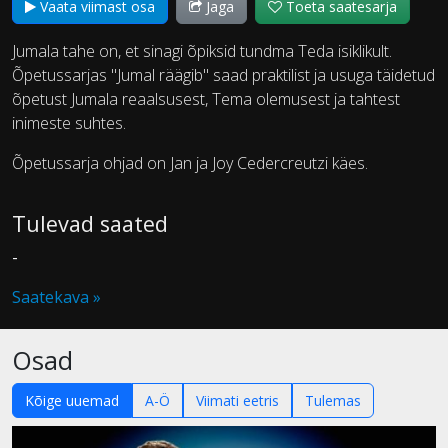
Vaata viimast osa
Jaga
Toeta saatesarja
Jumala tahe on, et sinagi õpiksid tundma Teda isiklikult.
Õpetussarjas "Jumal räägib" saad praktilist ja usuga täidetud
õpetust Jumala reaalsusest, Tema olemusest ja tahtest
inimeste suhtes.
Õpetussarja ohjad on Jan ja Joy Cedercreutzi käes.
Tulevad saated
-
Saatekava »
Osad
Kõige uuemad
A-Ö
Viimati eetris
Tulemas