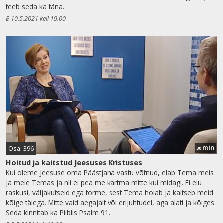
teeb seda ka täna.
E 10.5.2021 kell 19.00
min
Osa: 396
30
Hoitud ja kaitstud Jeesuses Kristuses
Kui oleme Jeesuse oma Päästjana vastu võtnud, elab Tema meis
ja meie Temas ja nii ei pea me kartma mitte kui midagi. Ei elu
raskusi, väljakutseid ega torme, sest Tema hoiab ja kaitseb meid
kõige täiega. Mitte vaid aegajalt või erijuhtudel, aga alati ja kõiges.
Seda kinnitab ka Piiblis Psalm 91.