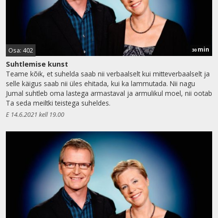
min
Osa: 402
30
Suhtlemise kunst
Teame kõik, et suhelda saab nii verbaalselt kui mitteverbaalselt ja
selle käigus saab nii üles ehitada, kui ka lammutada. Nii nagu
Jumal suhtleb oma lastega armastaval ja armulikul moel, nii ootab
Ta seda meiltki teistega suheldes.
E 14.6.2021 kell 19.00