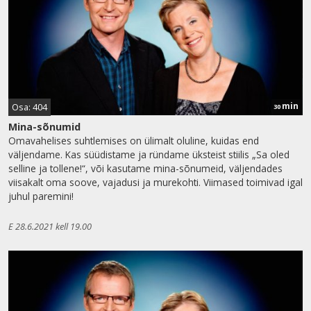
min
Osa: 404
30
Mina-sõnumid
Omavahelises suhtlemises on ülimalt oluline, kuidas end
väljendame. Kas süüdistame ja ründame üksteist stiilis „Sa oled
selline ja tollene!“, või kasutame mina-sõnumeid, väljendades
viisakalt oma soove, vajadusi ja murekohti. Viimased toimivad igal
juhul paremini!
E 28.6.2021 kell 19.00