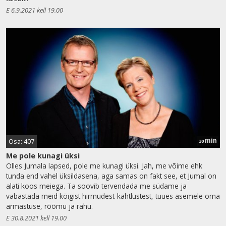
E 6.9.2021 kell 19.00
min
Osa: 407
30
Me pole kunagi üksi
Olles Jumala lapsed, pole me kunagi üksi. Jah, me võime ehk
tunda end vahel üksildasena, aga samas on fakt see, et Jumal on
alati koos meiega. Ta soovib tervendada me südame ja
vabastada meid kõigist hirmudest-kahtlustest, tuues asemele oma
armastuse, rõõmu ja rahu.
E 30.8.2021 kell 19.00