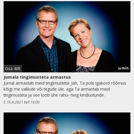
min
Osa: 405
30
Jumala tingimusteta armastus
Jumal armastab meid tingimusteta. Jah, Ta pole igakord rõõmus
kõigi me valikute või tegude üle, aga Ta armastab meid
tingimusteta ja see loob ühe rahu- ning kindlustunde.
E 16.8.2021 kell 19.00