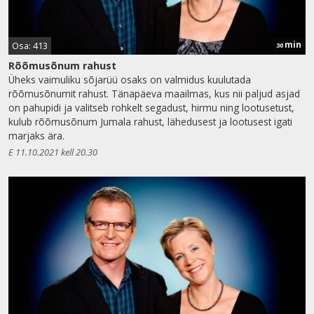
min
Osa: 413
30
Rõõmusõnum rahust
Üheks vaimuliku sõjarüü osaks on valmidus kuulutada
rõõmusõnumit rahust. Tänapäeva maailmas, kus nii paljud asjad
on pahupidi ja valitseb rohkelt segadust, hirmu ning lootusetust,
kulub rõõmusõnum Jumala rahust, lähedusest ja lootusest igati
marjaks ära.
E 11.10.2021 kell 20.30