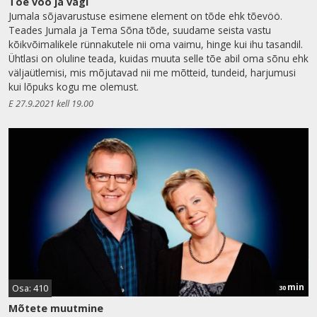
Tõe vöö ja vägi
Jumala sõjavarustuse esimene element on tõde ehk tõevöö.
Teades Jumala ja Tema Sõna tõde, suudame seista vastu
kõikvõimalikele rünnakutele nii oma vaimu, hinge kui ihu tasandil.
Ühtlasi on oluline teada, kuidas muuta selle tõe abil oma sõnu ehk
väljaütlemisi, mis mõjutavad nii me mõtteid, tundeid, harjumusi
kui lõpuks kogu me olemust.
E 27.9.2021 kell 19.00
min
Osa: 410
30
Mõtete muutmine