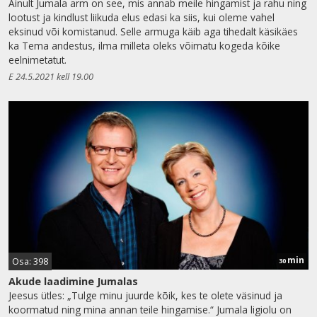
Ainult Jumala arm on see, mis annab meile hingamist ja rahu ning
lootust ja kindlust liikuda elus edasi ka siis, kui oleme vahel
eksinud või komistanud. Selle armuga käib aga tihedalt käsikäes
ka Tema andestus, ilma milleta oleks võimatu kogeda kõike
eelnimetatut.
E 24.5.2021 kell 19.00
min
Osa: 398
30
Akude laadimine Jumalas
Jeesus ütles: „Tulge minu juurde kõik, kes te olete väsinud ja
koormatud ning mina annan teile hingamise.“ Jumala ligiolu on