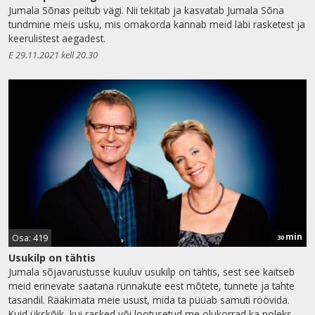
Jumala Sõnas peitub vägi. Nii tekitab ja kasvatab Jumala Sõna
tundmine meis usku, mis omakorda kannab meid läbi rasketest ja
keerulistest aegadest.
E 29.11.2021 kell 20.30
min
Osa: 419
30
Usukilp on tähtis
Jumala sõjavarustusse kuuluv usukilp on tähtis, sest see kaitseb
meid erinevate saatana rünnakute eest mõtete, tunnete ja tahte
tasandil. Rääkimata meie usust, mida ta püüab samuti röövida.
Kuid ükskõik, kui rasked või lootusetud me olukorrad ka poleks,