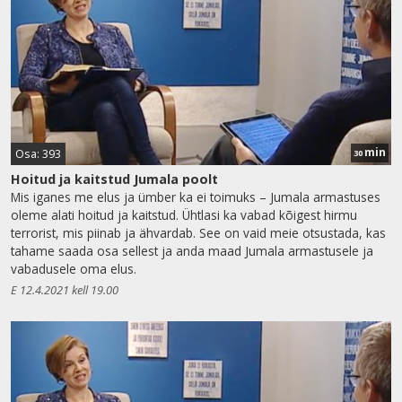
min
Osa: 393
30
Hoitud ja kaitstud Jumala poolt
Mis iganes me elus ja ümber ka ei toimuks – Jumala armastuses
oleme alati hoitud ja kaitstud. Ühtlasi ka vabad kõigest hirmu
terrorist, mis piinab ja ähvardab. See on vaid meie otsustada, kas
tahame saada osa sellest ja anda maad Jumala armastusele ja
vabadusele oma elus.
E 12.4.2021 kell 19.00