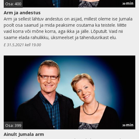
min
Osa: 400
30
Arm ja andestus
Arm ja sellest lähtuv andestus on asjad, millest oleme ise Jumala
poolt osa saanud ja mida peaksime osutama ka teistele. Mitte
vaid korra või mõne korra, aga ikka ja jälle. Lõputult. Vaid nii
saame elada rahulikku, üksmeelset ja tähendusrikast elu.
E 31.5.2021 kell 19.00
min
Osa: 399
30
Ainult Jumala arm