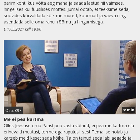
parim koht, kus võtta aeg maha ja saada laetud nii vaimses,
hingelises kui füüsilises mõttes. Jumal ootab, et teeksime seda,
soovides kõrvaldada kõik me mured, koormad ja vaeva ning
asendada selle oma rahu, rõõmu ja hingamisega.
E 17.5.2021 kell 19.00
min
Osa: 397
30
Me ei pea kartma
Olles Jeesuse oma Päästjana vastu võtnud, ei pea me kartma elu
erinevaid muutusi, torme ega raputusi, sest Tema ise hoiab ja
kaitseb meid keset seda kõike. Ta on teinud seda läbi aegade ja