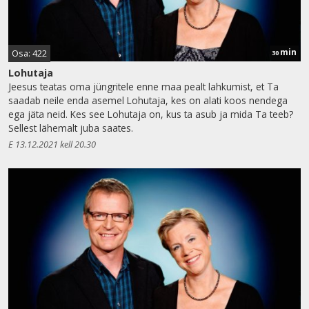
min
Osa: 422
30
Lohutaja
Jeesus teatas oma jüngritele enne maa pealt lahkumist, et Ta
saadab neile enda asemel Lohutaja, kes on alati koos nendega
ega jäta neid. Kes see Lohutaja on, kus ta asub ja mida Ta teeb?
Sellest lähemalt juba saates.
E 13.12.2021 kell 20.30