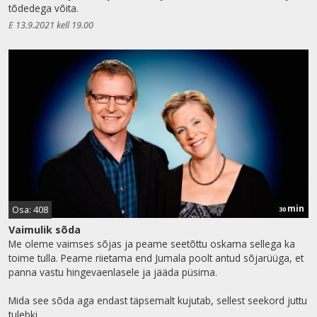
tõdedega võita.
E 13.9.2021 kell 19.00
min
Osa: 408
30
Vaimulik sõda
Me oleme vaimses sõjas ja peame seetõttu oskama sellega ka
toime tulla. Peame riietama end Jumala poolt antud sõjarüüga, et
panna vastu hingevaenlasele ja jääda püsima.
Mida see sõda aga endast täpsemalt kujutab, sellest seekord juttu
tulebki.