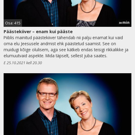
min
Osa: 415
30
Päästekiiver – enam kui pääste
Piiblis mainitud päästekiiver tähendab nii palju enamat kui vaid
oma elu Jeesusele andmist ehk päästetud saamist. See on
muidugi kõige olulisem, aga see kätkeb endas teisigi rikkalikke ja
elumuutvaid aspekte. Mida täpselt, sellest juba saates.
E 25.10.2021 kell 20.30