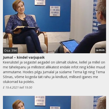
min
Osa: 394
30
Jumal – kindel varjupaik
Keerulistel ja segastel aegadel on ülimalt oluline, kellel ja millel on
me tähelepanu ja millistest allikatest endale infot ning kõike muud
ammutame. Hoides pilgu Jumalal ja südame Tema ligi ning Tema
Sõnas, võime kogeda täit rahu ja kindlust, millised iganes me
olukorrad ka poleks.
E 19.4.2021 kell 19.00