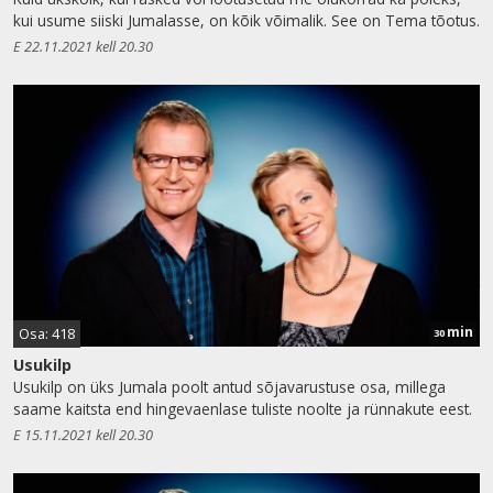
kui usume siiski Jumalasse, on kõik võimalik. See on Tema tõotus.
E 22.11.2021 kell 20.30
min
Osa: 418
30
Usukilp
Usukilp on üks Jumala poolt antud sõjavarustuse osa, millega
saame kaitsta end hingevaenlase tuliste noolte ja rünnakute eest.
E 15.11.2021 kell 20.30