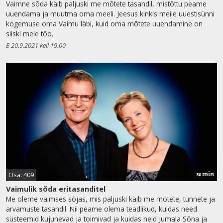
Vaimne sõda käib paljuski me mõtete tasandil, mistõttu peame
uuendama ja muutma oma meeli. Jeesus kinkis meile uuestisünni
kogemuse oma Vaimu läbi, kuid oma mõtete uuendamine on
siiski meie töö.
E 20.9.2021 kell 19.00
min
Osa: 409
30
Vaimulik sõda eritasanditel
Me oleme vaimses sõjas, mis paljuski käib me mõtete, tunnete ja
arvamuste tasandil. Nii peame olema teadlikud, kuidas need
süsteemid kujunevad ja toimivad ja kuidas neid Jumala Sõna ja