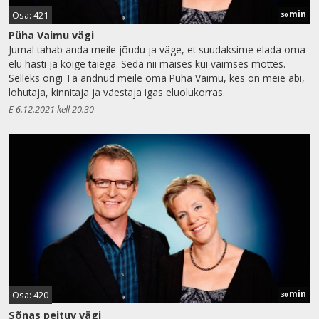
min
Osa: 421
30
Püha Vaimu vägi
Jumal tahab anda meile jõudu ja väge, et suudaksime elada oma
elu hästi ja kõige täiega. Seda nii maises kui vaimses mõttes.
Selleks ongi Ta andnud meile oma Püha Vaimu, kes on meie abi,
lohutaja, kinnitaja ja väestaja igas eluolukorras.
E 6.12.2021 kell 20.30
min
Osa: 420
30
Sõnas peituv vägi