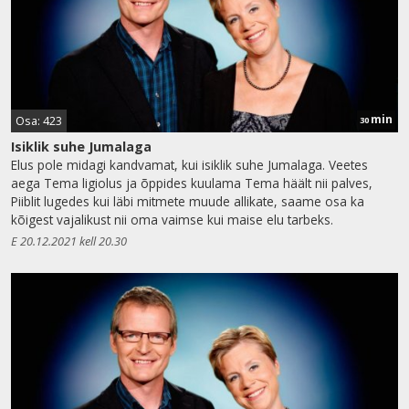
min
Osa: 423
30
Isiklik suhe Jumalaga
Elus pole midagi kandvamat, kui isiklik suhe Jumalaga. Veetes
aega Tema ligiolus ja õppides kuulama Tema häält nii palves,
Piiblit lugedes kui läbi mitmete muude allikate, saame osa ka
kõigest vajalikust nii oma vaimse kui maise elu tarbeks.
E 20.12.2021 kell 20.30