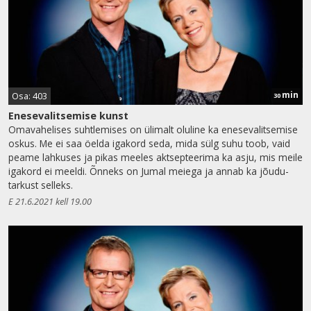
min
Osa: 403
30
Enesevalitsemise kunst
Omavahelises suhtlemises on ülimalt oluline ka enesevalitsemise
oskus. Me ei saa öelda igakord seda, mida sülg suhu toob, vaid
peame lahkuses ja pikas meeles aktsepteerima ka asju, mis meile
igakord ei meeldi. Õnneks on Jumal meiega ja annab ka jõudu-
tarkust selleks.
E 21.6.2021 kell 19.00