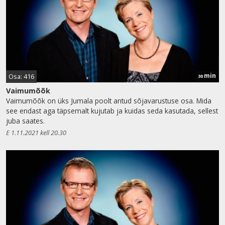
min
Osa: 416
30
Vaimumõõk
Vaimumõõk on üks Jumala poolt antud sõjavarustuse osa. Mida
see endast aga täpsemalt kujutab ja kuidas seda kasutada, sellest
juba saates.
E 1.11.2021 kell 20.30