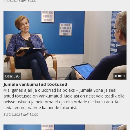
E 3.5.2021 kell 19.00
min
Osa: 395
30
Jumala vankumatud tõotused
Mis iganes ajad ja olukorrad ka poleks – Jumala Sõna ja seal
antud tõotused on vankumatud. Meie asi on neist vaid teadlik olla,
neisse uskuda ja neid oma elu ja olukordade üle kuulutada. Kui
seda teeme, näeme ka nende täitumist.
E 26.4.2021 kell 19.00