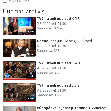
AUTOPLAY
Uuemad arhiivis
TV7 Iisraeli uudised
K 5.8.
5.8.2026 kell 21.30
Saateosa: 3724
15 min
Ühenduses
Jumala selged juhised
5.8.2026 kell 18.30
Saateosa: 398
30 min
TV7 Iisraeli uudised
T 4.8.
4.8.2026 kell 21.30
Saateosa: 3723
15 min
TV7 Iisraeli uudised
E 3.8.
3.8.2026 kell 21.30
Saateosa: 3722
15 min
Pühapäevaks Joosep Tammolt
Matteuse