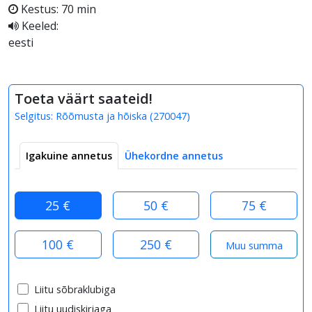
Kestus: 70 min
Keeled:
eesti
Toeta väärt saateid!
Selgitus:
Rõõmusta ja hõiska
(
270047
)
Igakuine annetus
Ühekordne annetus
25 €
50 €
75 €
100 €
250 €
Liitu sõbraklubiga
Liitu uudiskirjaga