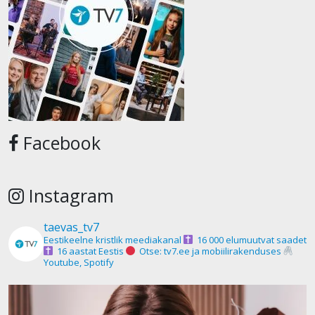
Facebook
Instagram
taevas_tv7
Eestikeelne kristlik meediakanal
16 000 elumuutvat saadet
16 aastat Eestis
Otse: tv7.ee ja mobiilirakenduses
Youtube, Spotify