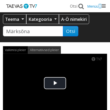
Menüü
Teema
Kategooria
A-Ö nimekiri
Otsi
Vaikimisi pleier
Alternatiivsed pleier
Esita
video