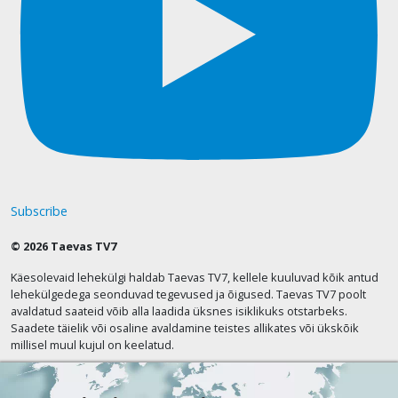
Subscribe
© 2026 Taevas TV7
Käesolevaid lehekülgi haldab Taevas TV7, kellele kuuluvad kõik antud
lehekülgedega seonduvad tegevused ja õigused. Taevas TV7 poolt
avaldatud saateid võib alla laadida üksnes isiklikuks otstarbeks.
Saadete täielik või osaline avaldamine teistes allikates või ükskõik
millisel muul kujul on keelatud.