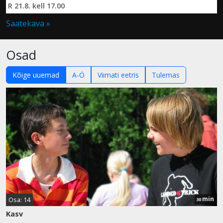
R 21.8. kell 17.00
Saatekava »
Osad
Kõige uuemad
A-Ö
Viimati eetris
Tulemas
min
Osa: 14
30
Kasv