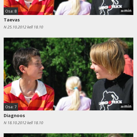
min
Osa: 8
30
Taevas
N 25.10.2012 kell 18.10
min
Osa: 7
30
Diagnoos
N 18.10.2012 kell 18.10