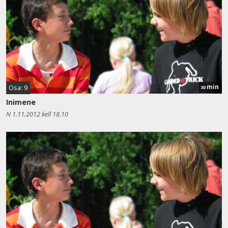
min
Osa: 9
30
Inimene
N 1.11.2012 kell 18.10