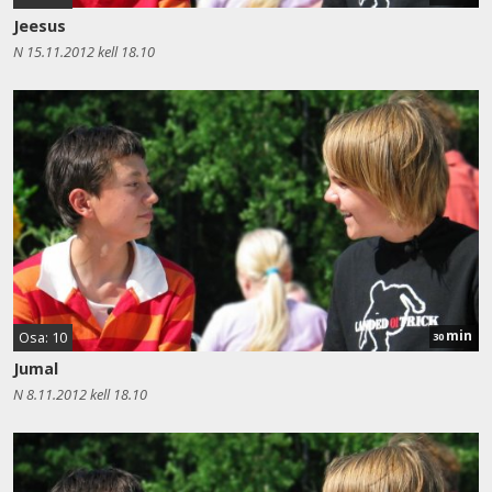
Jeesus
N 15.11.2012 kell 18.10
min
Osa: 10
30
Jumal
N 8.11.2012 kell 18.10