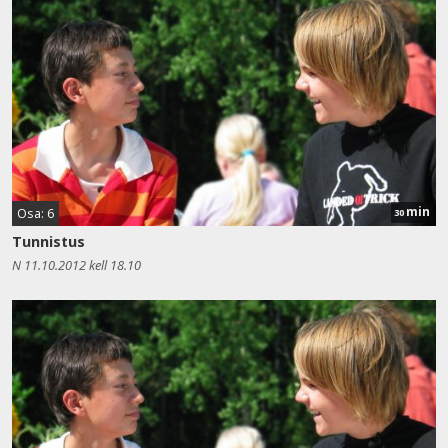
min
Osa: 6
30
Tunnistus
N 11.10.2012 kell 18.10