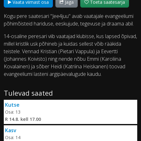
Vaata viimast osa
Jaga
Toeta saatesarja
Kogu pere saatesari "Jee4juu" avab vaatajale evangeeliumi
põhimõisteid hariduse, eeskujude, tegevuse ja draama abil.
14-osaline peresari viib vaatajad klubisse, kus lapsed õpivad,
millel kristlik usk põhineb ja kuidas sellest võib rääkida
teistele. Vennad Kristian (Pietari Vappula) ja Eevertti
(Johannes Koivisto) ning nende nõbu Emmi (Karoliina
Kovalainen) ja sõber Heidi (Katriina Heiskanen) toovad
evangeeliumi lasteni argipäevalugude kaudu.
Tulevad saated
Kutse
Osa: 13
R 14.8. kell 17.00
Kasv
Osa: 14