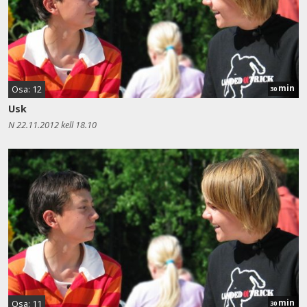
min
Osa: 12
30
Usk
N 22.11.2012 kell 18.10
min
Osa: 11
30