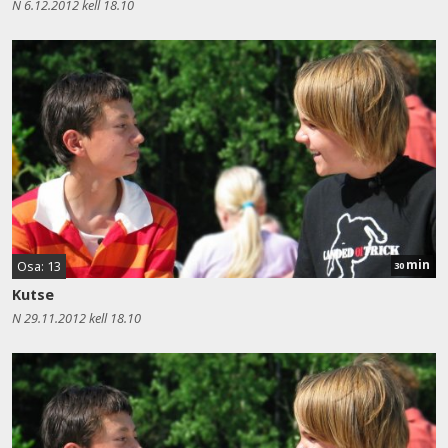
N 6.12.2012 kell 18.10
min
Osa: 13
30
Kutse
N 29.11.2012 kell 18.10