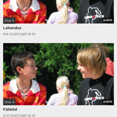
min
Osa: 5
30
Lahendus
N 4.10.2012 kell 18.10
min
Osa: 4
30
Pähklid
N 27.9.2012 kell 18.10