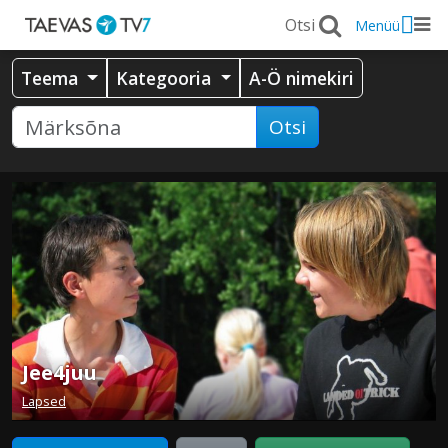
Menüü
Teema
Kategooria
A-Ö nimekiri
Otsi
Jee4juu
Lapsed