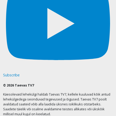
Subscribe
© 2026 Taevas TV7
Käesolevaid lehekülgi haldab Taevas TV7, kellele kuuluvad kõik antud
lehekülgedega seonduvad tegevused ja õigused. Taevas TV7 poolt
avaldatud saateid võib alla laadida üksnes isiklikuks otstarbeks.
Saadete täielik või osaline avaldamine teistes allikates või ükskõik
millisel muul kujul on keelatud.