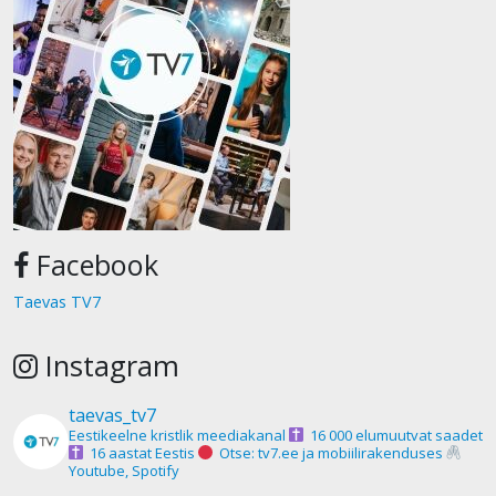
Facebook
Taevas TV7
Instagram
taevas_tv7
Eestikeelne kristlik meediakanal
16 000 elumuutvat saadet
16 aastat Eestis
Otse: tv7.ee ja mobiilirakenduses
Youtube, Spotify