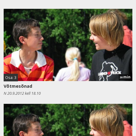
min
Osa: 3
30
Võtmesõnad
N 20.9.2012 kell 18.10