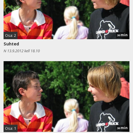
min
Osa: 2
30
Suhted
N 13.9.2012 kell 18.10
min
Osa: 1
30