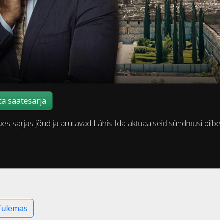
a saatesarja
s sarjas jõud ja arutavad Lähis-Ida aktuaalseid sündmusi piibel
Tulemas