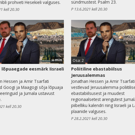
sündmustest. Psalm 23.
 Piibli prohveti Hesekieli valguses.
P 13.6.2021 kell 20.30
1 kell 20.30
min
Osa: 2
30
 lõpuaegade eesmärk Iisraeli
Poliitiline ebastabiilsus
Jeruusalemmas
n Hessen ja Amir Tsarfati
Jonathan Hessen ja Amir Tsarfati
d Googi ja Maagogi sõja lõpuaja
vestlevad Jeruusalemma poliitilis
eeringuid ja Jumala ustavust
ebastabiilsusest ja muudest
e.
regionaalsetest arengutest Jumal
piibelliku kalendri ning Iisraeli ja 
021 kell 20.30
plaanide valguses.
P 28.2.2021 kell 20.30