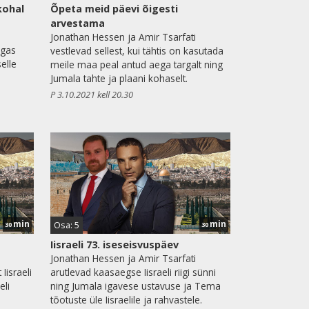
kohal
Õpeta meid päevi õigesti
l
arvestama
Jonathan Hessen ja Amir Tsarfati
lgas
vestlevad sellest, kui tähtis on kasutada
elle
meile maa peal antud aega targalt ning
Jumala tahte ja plaani kohaselt.
P 3.10.2021 kell 20.30
min
min
Osa: 5
30
30
Iisraeli 73. iseseisvuspäev
Jonathan Hessen ja Amir Tsarfati
Iisraeli
arutlevad kaasaegse Iisraeli riigi sünni
eli
ning Jumala igavese ustavuse ja Tema
tõotuste üle Iisraelile ja rahvastele.