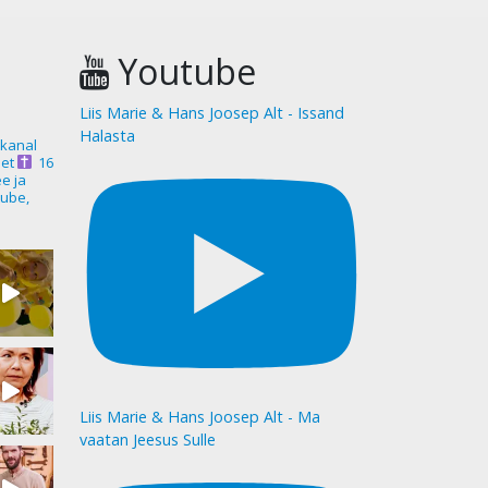
Youtube
Liis Marie & Hans Joosep Alt - Issand
Halasta
akanal
et
16
ee ja
ube,
Liis Marie & Hans Joosep Alt - Ma
vaatan Jeesus Sulle