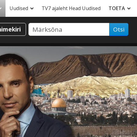
Uudised
TV7 ajaleht Head Uudised
TOETA
nimekiri
Otsi