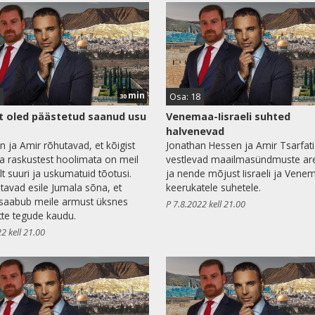
min
Osa: 18
30
 oled päästetud saanud usu
Venemaa-Iisraeli suhted
halvenevad
n ja Amir rõhutavad, et kõigist
Jonathan Hessen ja Amir Tsarfati
 raskustest hoolimata on meil
vestlevad maailmasündmuste ar
lt suuri ja uskumatuid tõotusi.
ja nende mõjust Iisraeli ja Vene
tavad esile Jumala sõna, et
keerukatele suhetele.
saabub meile armust üksnes
P 7.8.2022 kell 21.00
tte tegude kaudu.
2 kell 21.00