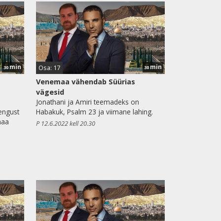
min
min
Osa: 17
30
30
Venemaa vähendab Süürias
vägesid
Jonathani ja Amiri teemadeks on
engust
Habakuk, Psalm 23 ja viimane lahing.
maa
P 12.6.2022 kell 20.30