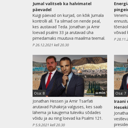
Jumal valitseb ka halvimatel
Energi
päevadel
pingei
Kuigi päevad on kurjad, on kõik Jumala
Venemaa 
kontrolli all. Ta silmad on nende peal,
ennustu
kes austavad Teda. Jonathan ja Amir
tõenäol
loevad psalmi 33 ja arutavad üha
võivad 
pimedamaks muutuva maailma teemal.
P 28.11.
P 26.12.2021 kell 20.30
min
Osa: 8
Osa: 7
30
Jonathan Hessen ja Amir Tsarfati
Iraani 
arutavad Pühakirja valguses, kes saab
Heseki
lähema ja kaugema tuleviku sõdades
Jonatha
võidu ja au ning loevad ka Psalmi 121.
vestlev
presiden
P 5.9.2021 kell 20.30