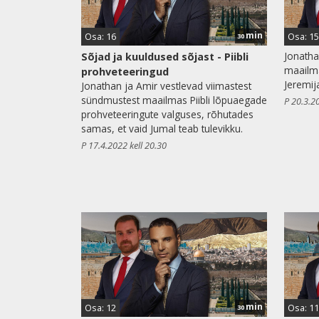
min
Osa: 16
Osa: 15
30
Jonatha
Sõjad ja kuuldused sõjast - Piibli
maailma
prohveteeringud
Jeremij
Jonathan ja Amir vestlevad viimastest
sündmustest maailmas Piibli lõpuaegade
P 20.3.2
prohveteeringute valguses, rõhutades
samas, et vaid Jumal teab tulevikku.
P 17.4.2022 kell 20.30
min
Osa: 12
Osa: 11
30