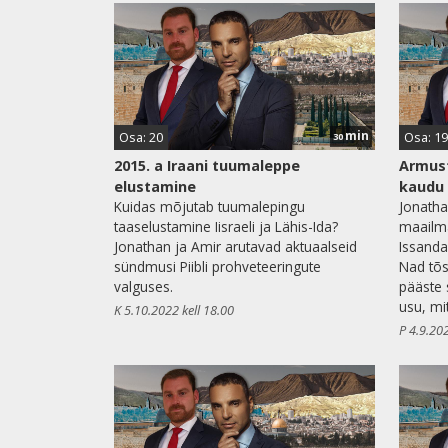
min
Osa: 20
Osa: 19
30
2015. a Iraani tuumaleppe
Armust
elustamine
kaudu
Kuidas mõjutab tuumalepingu
Jonatha
taaselustamine Iisraeli ja Lähis-Ida?
maailma
Jonathan ja Amir arutavad aktuaalseid
Issanda
sündmusi Piibli prohveteeringute
Nad tõs
valguses.
pääste 
usu, mi
K 5.10.2022 kell 18.00
P 4.9.202