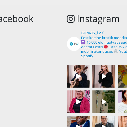
acebook
Instagram
taevas_tv7
Eestikeelne kristlik meedi
16 000 elumuutvat saad
aastat Eestis
Otse: tv7.
mobiilirakenduses
Yout
Spotify