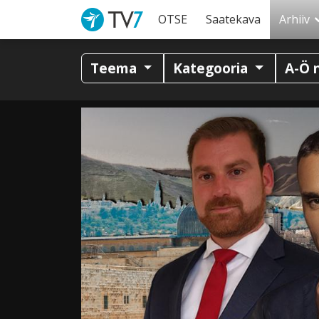
OTSE
Saatekava
Arhiiv
Teema
Kategooria
A-Ö 