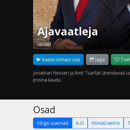
Ajavaatleja
Iisrael
Vaata viimast osa
Jaga
Toet
Jonathan Hessen ja Amir Tsarfati ühendavad uue
prisma kaudu.
Osad
Kõige uuemad
A-Ö
Viimati eetris