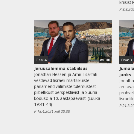
kriisist
P 8.8.202
min
Osa: 4
Osa: 3
30
Jeruusalemma stabiilsus
Jumala
Jonathan Hessen ja Amir Tsarfati
jaoks
vestlevad Iisraeli märtsikuiste
Jonatha
parlamendivalimiste tulemustest
arutava
piibellikust perspektiivist ja Süüria
prohvet
kodusõja 10. aastapäevast. (Luuka
Iisraelil
19:41-44)
P 21.3.2
P 18.4.2021 kell 20.30