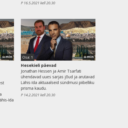
P 16.5.2021 kell 20.30
min
min
Osa: 1
30
30
Hesekieli päevad
Jonathan Hessen ja Amir Tsarfati
ühendavad uues sarjas jõud ja arutavad
Lähis-Ida aktuaalseid sündmusi piibelliku
est
prisma kaudu.
a
P 14.2.2021 kell 20.30
Lähis-Ida