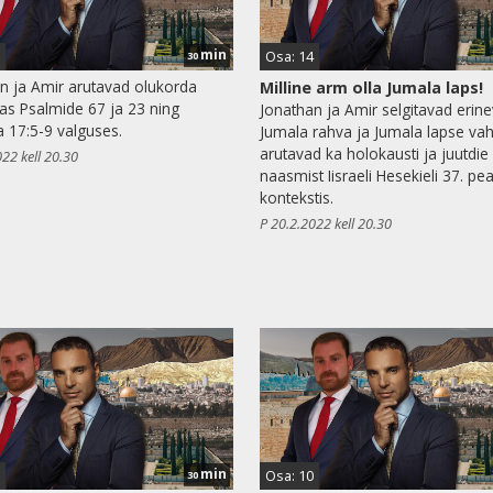
min
Osa: 14
30
n ja Amir arutavad olukorda
Milline arm olla Jumala laps!
s Psalmide 67 ja 23 ning
Jonathan ja Amir selgitavad erine
a 17:5-9 valguses.
Jumala rahva ja Jumala lapse vah
arutavad ka holokausti ja juutdie
022 kell 20.30
naasmist Iisraeli Hesekieli 37. pea
kontekstis.
P 20.2.2022 kell 20.30
min
Osa: 10
30