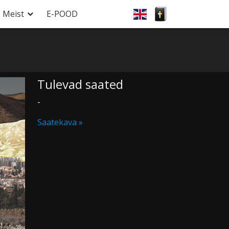
Meist
E-POOD
Tulevad saated
-
Saatekava »