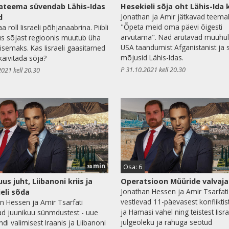
ateema süvendab Lähis-Idas
Hesekieli sõja oht Lähis-Ida 
Jonathan ja Amir jätkavad teema
d
"Õpeta meid oma päevi õigesti
roll Iisraeli põhjanaabrina. Piibli
arvutama". Nad arutavad muuhu
s sõjast regioonis muutub üha
USA taandumist Afganistanist ja s
isemaks. Kas Iisraeli gaasitarned
mõjusid Lähis-Idas.
käivitada sõja?
P 31.10.2021 kell 20.30
2021 kell 20.30
min
Osa: 6
30
uus juht, Liibanoni kriis ja
Operatsioon Müüride valvaja
Jonathan Hessen ja Amir Tsarfati
eli sõda
vestlevad 11-päevasest konfliktist 
n Hessen ja Amir Tsarfati
ja Hamasi vahel ning teistest Iisra
ad juunikuu sünmdustest - uue
julgeoleku ja rahuga seotud
di valimisest Iraanis ja Liibanoni