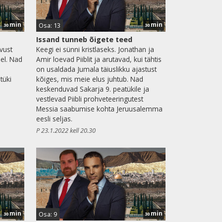
min
min
Osa: 13
30
30
Issand tunneb õigete teed
vust
Keegi ei sünni kristlaseks. Jonathan ja
el. Nad
Amir loevad Piiblit ja arutavad, kui tähtis
on usaldada Jumala täiuslikku ajastust
tüki
kõiges, mis meie elus juhtub. Nad
keskenduvad Sakarja 9. peatükile ja
vestlevad Piibli prohveteeringutest
Messia saabumise kohta Jeruusalemma
eesli seljas.
P 23.1.2022 kell 20.30
min
min
Osa: 9
30
30