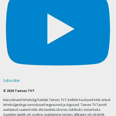
Subscribe
© 2026 Taevas TV7
Käesolevaid lehekülgi haldab Taevas TV7, kellele kuuluvad kõik antud
lehekülgedega seonduvad tegevused ja õigused. Taevas TV7 poolt
avaldatud saateid võib alla laadida üksnes isiklikuks otstarbeks.
Saadete täielik või osaline avaldamine teistes allikates või ükskõik