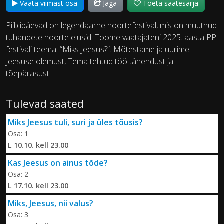
Vaata viimast osa
Jaga
Toeta saatesarja
Piiblipäevad on legendaarne noortefestival, mis on muutnud
tuhandete noorte elusid. Toome vaatajateni 2025. aasta PP
festivali teemal “Miks Jeesus?”. Mõtestame ja uurime
Jeesuse olemust, Tema tehtud töö tähendust ja
tõepärasust.
Tulevad saated
Miks Jeesus tuli, suri ja üles tõusis?
Osa: 1
L 10.10. kell 23.00
Kas Jeesus on ainus tõde?
Osa: 2
L 17.10. kell 23.00
Miks, Jeesus, nii valus?
Osa: 3