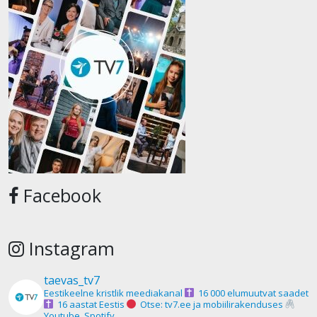
Facebook
Instagram
taevas_tv7
Eestikeelne kristlik meediakanal
16 000 elumuutvat saadet
16 aastat Eestis
Otse: tv7.ee ja mobiilirakenduses
Youtube, Spotify