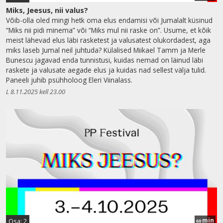
Miks, Jeesus, nii valus?
Võib-olla oled mingi hetk oma elus endamisi või Jumalalt küsinud
“Miks nii pidi minema” või “Miks mul nii raske on”. Usume, et kõik
meist lähevad elus läbi rasketest ja valusatest olukordadest, aga
miks laseb Jumal neil juhtuda? Külalised Miikael Tamm ja Merle
Bunescu jagavad enda tunnistusi, kuidas nemad on läinud läbi
raskete ja valusate aegade elus ja kuidas nad sellest välja tulid.
Paneeli juhib psühholoog Eleri Viinalass.
L 8.11.2025 kell 23.00
min
Osa: 2
60