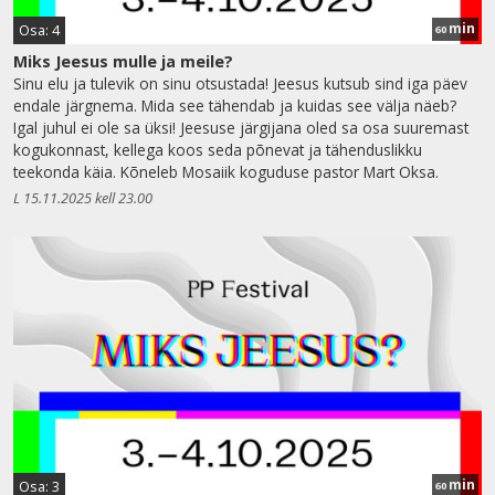
min
Osa: 4
60
Miks Jeesus mulle ja meile?
Sinu elu ja tulevik on sinu otsustada! Jeesus kutsub sind iga päev
endale järgnema. Mida see tähendab ja kuidas see välja näeb?
Igal juhul ei ole sa üksi! Jeesuse järgijana oled sa osa suuremast
kogukonnast, kellega koos seda põnevat ja tähenduslikku
teekonda käia. Kõneleb Mosaiik koguduse pastor Mart Oksa.
L 15.11.2025 kell 23.00
min
Osa: 3
60