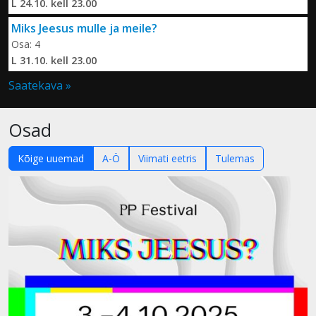
L 24.10. kell 23.00
Miks Jeesus mulle ja meile?
Osa: 4
L 31.10. kell 23.00
Saatekava »
Osad
Kõige uuemad
A-Ö
Viimati eetris
Tulemas