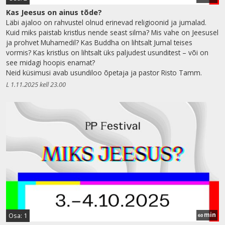
Kas Jeesus on ainus tõde?
Läbi ajaloo on rahvustel olnud erinevad religioonid ja jumalad.
Kuid miks paistab kristlus nende seast silma? Mis vahe on Jeesusel
ja prohvet Muhamedil? Kas Buddha on lihtsalt Jumal teises
vormis? Kas kristlus on lihtsalt üks paljudest usunditest – või on
see midagi hoopis enamat?
Neid küsimusi avab usundiloo õpetaja ja pastor Risto Tamm.
L 1.11.2025 kell 23.00
min
Osa: 1
60