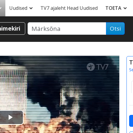
Uudised
TV7 ajaleht Head Uudised
TOETA
nimekiri
Otsi
T
S
Esita