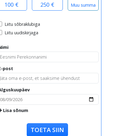
100 €
250 €
Liitu sõbraklubiga
Liitu uudiskirjaga
Nimi
E-post
Alguskuupäev
Lisa sõnum
TOETA SIIN