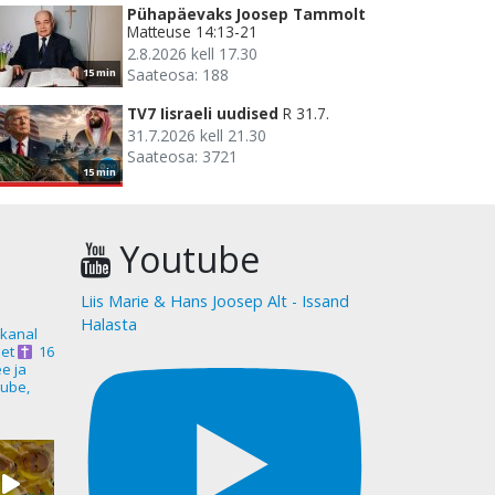
Pühapäevaks Joosep Tammolt
Matteuse 14:13-21
2.8.2026 kell 17.30
Saateosa: 188
15 min
TV7 Iisraeli uudised
R 31.7.
31.7.2026 kell 21.30
Saateosa: 3721
15 min
Youtube
Liis Marie & Hans Joosep Alt - Issand
Halasta
akanal
et
16
ee ja
ube,