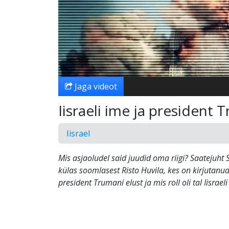
Jaga videot
Iisraeli ime ja president
Iisrael
Mis asjaoludel said juudid oma riigi? Saatejuht 
külas soomlasest Risto Huvila, kes on kirjutan
president Trumani elust ja mis roll oli tal Iisraeli