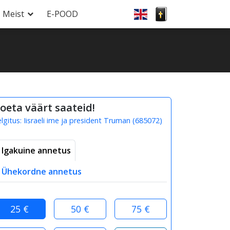
Meist
E-POOD
oeta väärt saateid!
elgitus:
Iisraeli ime ja president Truman
(
685072
)
Igakuine annetus
Ühekordne annetus
25 €
50 €
75 €