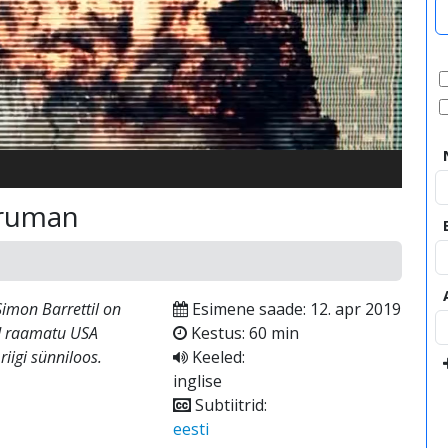
video
 Truman
Simon Barrettil on
Esimene saade: 12. apr 2019
ud raamatu USA
Kestus: 60 min
 riigi sünniloos.
Keeled:
inglise
Subtiitrid:
eesti