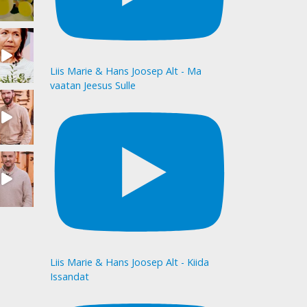
Liis Marie & Hans Joosep Alt - Ma
vaatan Jeesus Sulle
Liis Marie & Hans Joosep Alt - Kiida
Issandat