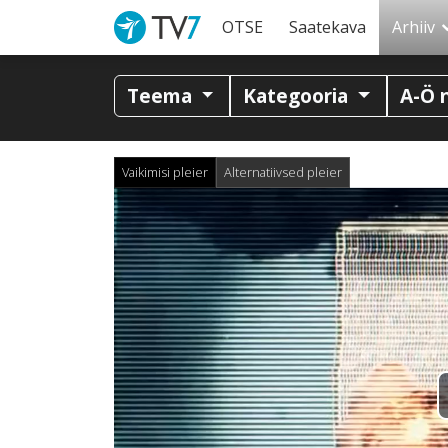
OTSE
Saatekava
Arhiiv
Teema
Kategooria
A-Ö 
Vaikimisi pleier
Alternatiivsed pleier