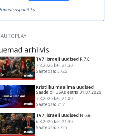
Privaatsuspoliitika
AUTOPLAY
uemad arhiivis
TV7 Iisraeli uudised
R 7.8.
7.8.2026 kell 21.30
Saateosa: 3726
15 min
Kristliku maailma uudised
Saade oli USAs eetris 31.07.2026
7.8.2026 kell 21.00
Saateosa: 717
30 min
TV7 Iisraeli uudised
N 6.8.
6.8.2026 kell 21.30
Saateosa: 3725
15 min