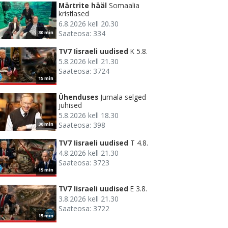
Märtrite hääl
Somaalia
kristlased
6.8.2026 kell 20.30
Saateosa: 334
30 min
TV7 Iisraeli uudised
K 5.8.
5.8.2026 kell 21.30
Saateosa: 3724
15 min
Ühenduses
Jumala selged
juhised
5.8.2026 kell 18.30
Saateosa: 398
30 min
TV7 Iisraeli uudised
T 4.8.
4.8.2026 kell 21.30
Saateosa: 3723
15 min
TV7 Iisraeli uudised
E 3.8.
3.8.2026 kell 21.30
Saateosa: 3722
15 min