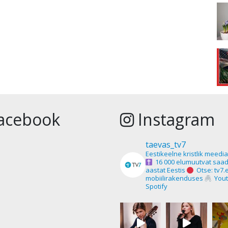
acebook
Instagram
taevas_tv7
Eestikeelne kristlik meedi
16 000 elumuutvat saad
aastat Eestis
Otse: tv7.
mobiilirakenduses
Yout
Spotify