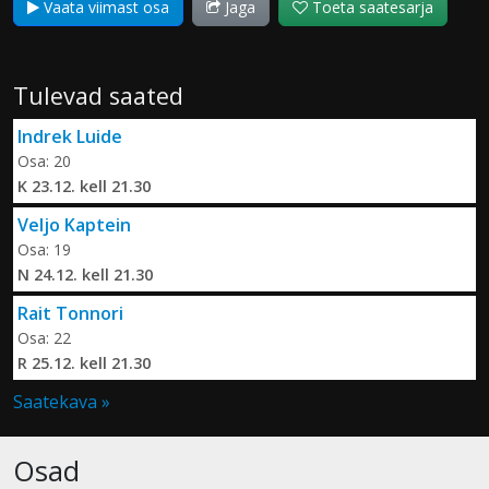
Vaata viimast osa
Jaga
Toeta saatesarja
Tulevad saated
Indrek Luide
Osa: 20
K 23.12. kell 21.30
Veljo Kaptein
Osa: 19
N 24.12. kell 21.30
Rait Tonnori
Osa: 22
R 25.12. kell 21.30
Saatekava »
Osad