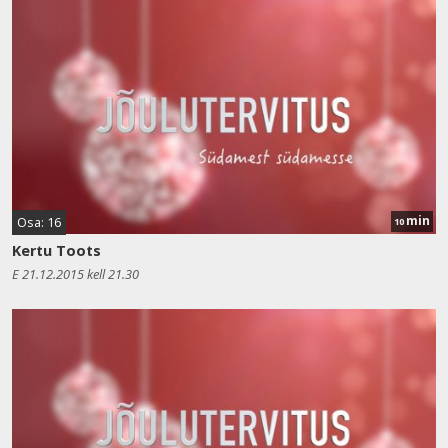
min
Osa: 16
10
Kertu Toots
E 21.12.2015 kell 21.30