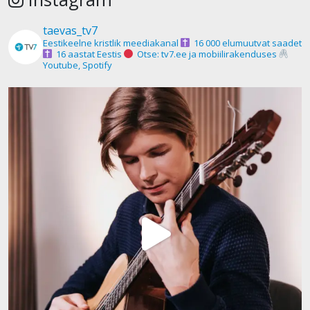
taevas_tv7
Eestikeelne kristlik meediakanal
16 000 elumuutvat saadet
16 aastat Eestis
Otse: tv7.ee ja mobiilirakenduses
Youtube, Spotify