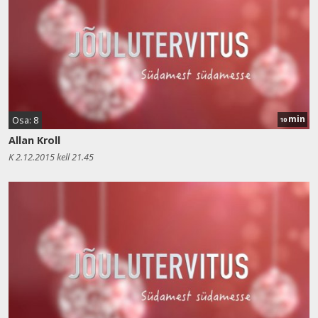
min
Osa: 8
10
Allan Kroll
K 2.12.2015 kell 21.45