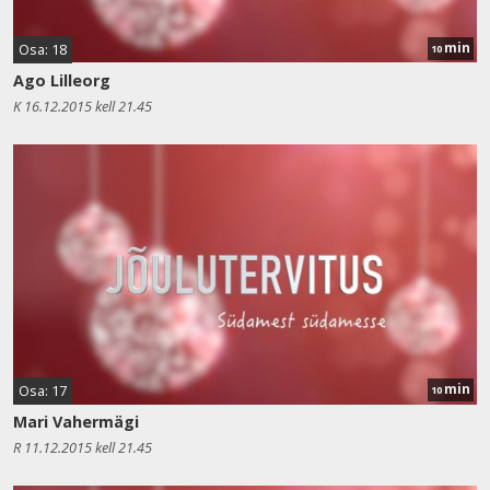
min
Osa: 18
10
Ago Lilleorg
K 16.12.2015 kell 21.45
min
Osa: 17
10
Mari Vahermägi
R 11.12.2015 kell 21.45