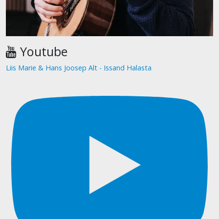
Youtube
Liis Marie & Hans Joosep Alt - Issand Halasta