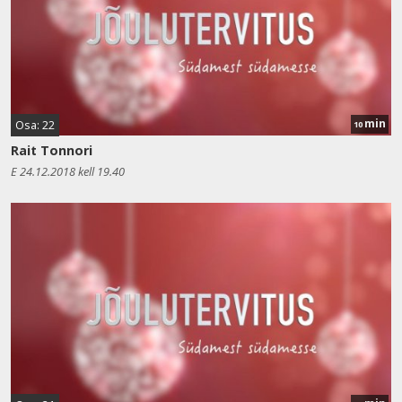
min
Osa: 22
10
Rait Tonnori
E 24.12.2018 kell 19.40