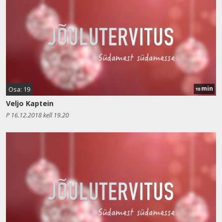
min
Osa: 19
10
Veljo Kaptein
P 16.12.2018 kell 19.20