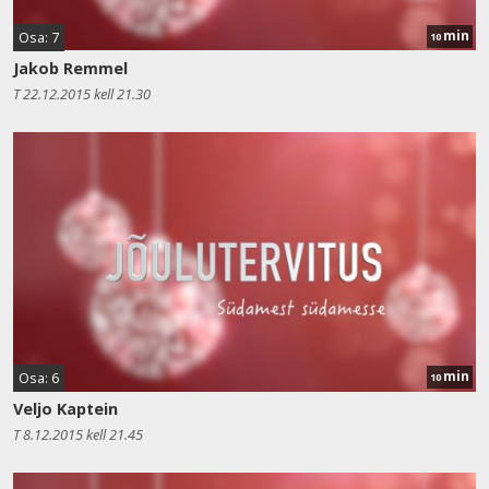
min
Osa: 7
10
Jakob Remmel
T 22.12.2015 kell 21.30
min
Osa: 6
10
Veljo Kaptein
T 8.12.2015 kell 21.45