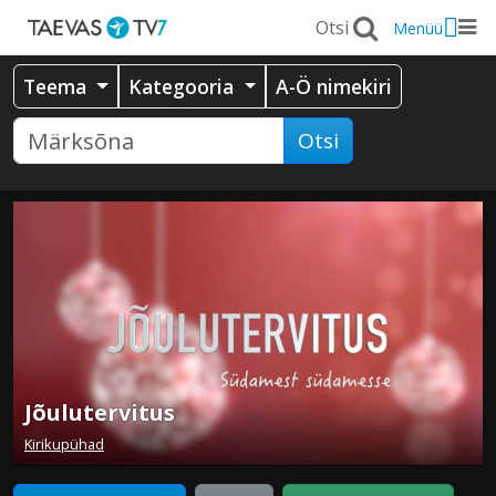
Menüü
Teema
Kategooria
A-Ö nimekiri
Otsi
Jõulutervitus
Kirikupühad