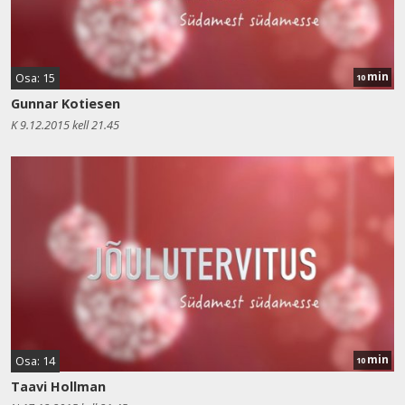
min
Osa: 15
10
Gunnar Kotiesen
K 9.12.2015 kell 21.45
min
Osa: 14
10
Taavi Hollman