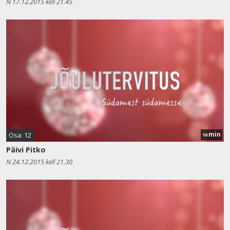
N 17.12.2015 kell 21.45
min
Osa: 12
10
Päivi Pitko
N 24.12.2015 kell 21.30