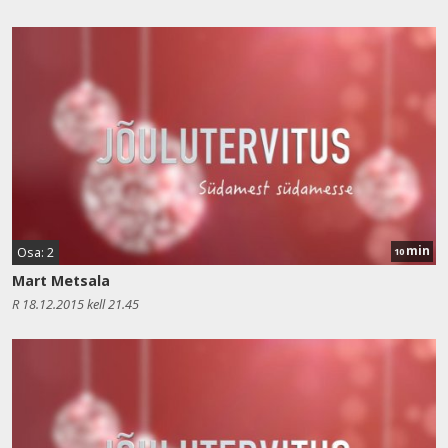
min
Osa: 2
10
Mart Metsala
R 18.12.2015 kell 21.45