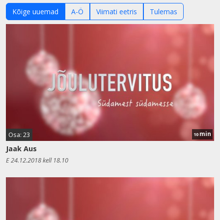
Kõige uuemad
A-Ö
Viimati eetris
Tulemas
min
Osa: 23
10
Jaak Aus
E 24.12.2018 kell 18.10