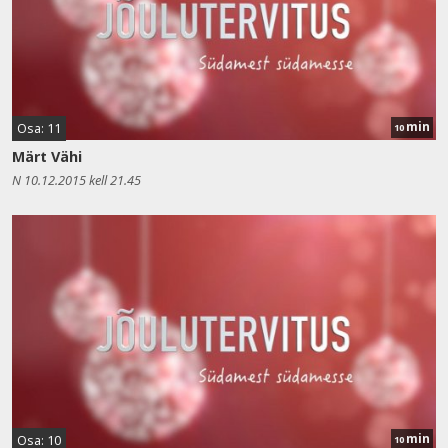
min
Osa: 11
10
Märt Vähi
N 10.12.2015 kell 21.45
min
Osa: 10
10