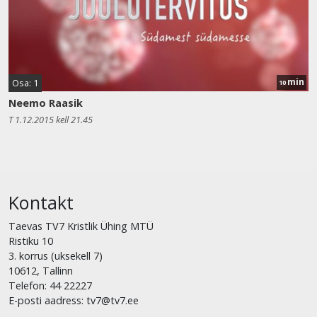
min
Osa: 1
10
Neemo Raasik
T 1.12.2015 kell 21.45
Kontakt
Taevas TV7 Kristlik Ühing MTÜ
Ristiku 10
3. korrus (uksekell 7)
10612, Tallinn
Telefon: 44 22227
E-posti aadress: tv7@tv7.ee