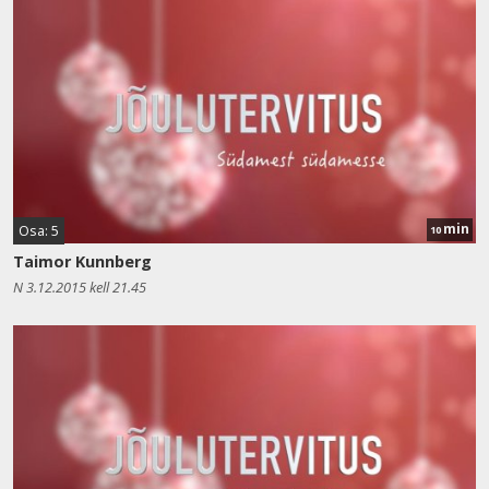
min
Osa: 5
10
Taimor Kunnberg
N 3.12.2015 kell 21.45