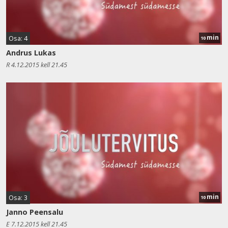
min
Osa: 4
10
Andrus Lukas
R 4.12.2015 kell 21.45
min
Osa: 3
10
Janno Peensalu
E 7.12.2015 kell 21.45