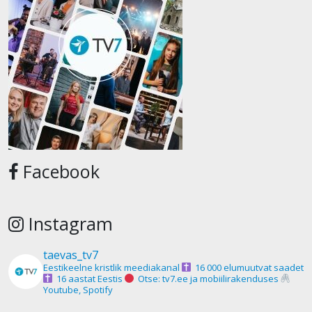
Facebook
Instagram
taevas_tv7
Eestikeelne kristlik meediakanal
16 000 elumuutvat saadet
16 aastat Eestis
Otse: tv7.ee ja mobiilirakenduses
Youtube, Spotify