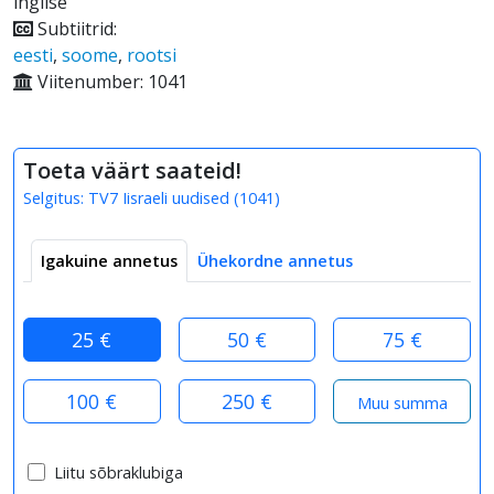
inglise
Subtiitrid:
eesti
,
soome
,
rootsi
Viitenumber: 1041
Toeta väärt saateid!
Selgitus:
TV7 Iisraeli uudised
(
1041
)
Igakuine annetus
Ühekordne annetus
25 €
50 €
75 €
100 €
250 €
Liitu sõbraklubiga