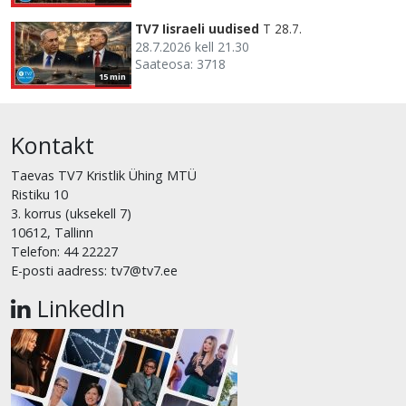
TV7 Iisraeli uudised
T 28.7.
28.7.2026 kell 21.30
Saateosa: 3718
15 min
Kontakt
Taevas TV7 Kristlik Ühing MTÜ
Ristiku 10
3. korrus (uksekell 7)
10612, Tallinn
Telefon: 44 22227
E-posti aadress: tv7@tv7.ee
LinkedIn