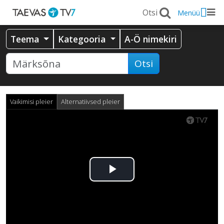
Menüü
Teema
Kategooria
A-Ö nimekiri
Otsi
Vaikimisi pleier
Alternatiivsed pleier
Esita
video