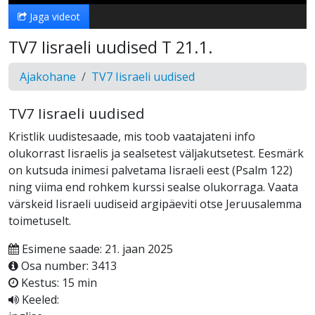
Jaga videot
TV7 Iisraeli uudised T 21.1.
Ajakohane
TV7 Iisraeli uudised
TV7 Iisraeli uudised
Kristlik uudistesaade, mis toob vaatajateni info
olukorrast Iisraelis ja sealsetest väljakutsetest. Eesmärk
on kutsuda inimesi palvetama Iisraeli eest (Psalm 122)
ning viima end rohkem kurssi sealse olukorraga. Vaata
värskeid Iisraeli uudiseid argipäeviti otse Jeruusalemma
toimetuselt.
Esimene saade: 21. jaan 2025
Osa number: 3413
Kestus: 15 min
Keeled: