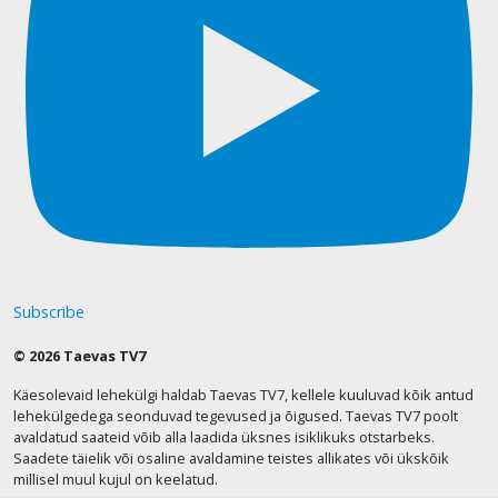
Subscribe
© 2026 Taevas TV7
Käesolevaid lehekülgi haldab Taevas TV7, kellele kuuluvad kõik antud
lehekülgedega seonduvad tegevused ja õigused. Taevas TV7 poolt
avaldatud saateid võib alla laadida üksnes isiklikuks otstarbeks.
Saadete täielik või osaline avaldamine teistes allikates või ükskõik
millisel muul kujul on keelatud.