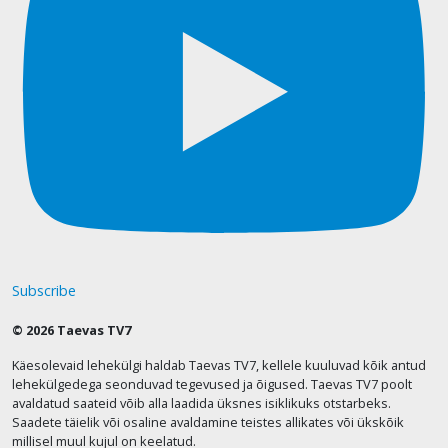
Subscribe
© 2026 Taevas TV7
Käesolevaid lehekülgi haldab Taevas TV7, kellele kuuluvad kõik antud
lehekülgedega seonduvad tegevused ja õigused. Taevas TV7 poolt
avaldatud saateid võib alla laadida üksnes isiklikuks otstarbeks.
Saadete täielik või osaline avaldamine teistes allikates või ükskõik
millisel muul kujul on keelatud.