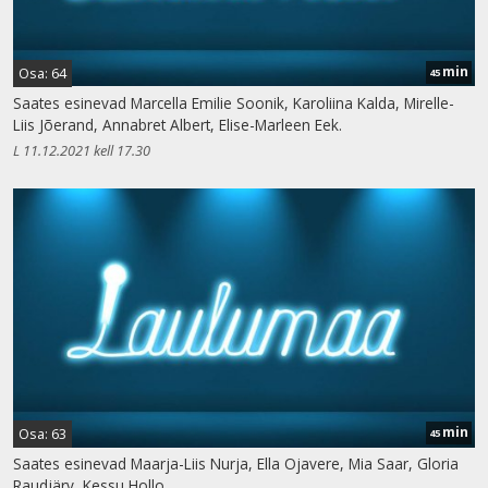
min
Osa: 64
45
Saates esinevad Marcella Emilie Soonik, Karoliina Kalda, Mirelle-
Liis Jõerand, Annabret Albert, Elise-Marleen Eek.
L 11.12.2021 kell 17.30
min
Osa: 63
45
Saates esinevad Maarja-Liis Nurja, Ella Ojavere, Mia Saar, Gloria
Raudjärv, Kessu Hollo.