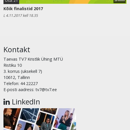
Osa: 21
25
Kõik finalistid 2017
L 4.11.2017 kell 18.35
Kontakt
Taevas TV7 Kristlik Ühing MTÜ
Ristiku 10
3. korrus (uksekell 7)
10612, Tallinn
Telefon: 44 22227
E-posti aadress: tv7@tv7.ee
LinkedIn