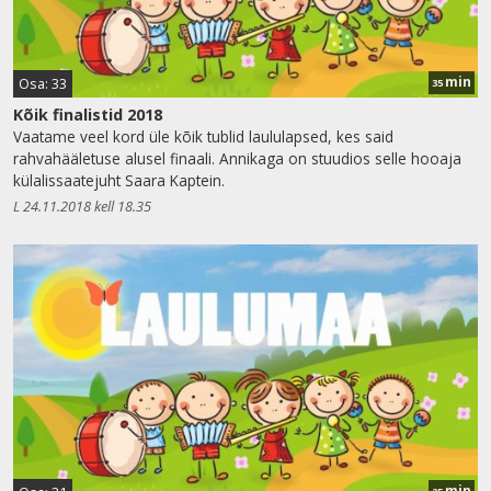
min
Osa: 33
35
Kõik finalistid 2018
Vaatame veel kord üle kõik tublid laululapsed, kes said
rahvahääletuse alusel finaali. Annikaga on stuudios selle hooaja
külalissaatejuht Saara Kaptein.
L 24.11.2018 kell 18.35
min