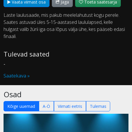
Vaata viimast osa
Jaga
Toeta saatesarja
Laste laulusaade, mis pakub meelelahutust kogu perele.
Saates astuvad üles 5-15-aastased laululapsed, kelle
hulgast valib žürii iga osa lõpus välja ühe, kes pääseb edasi
finaali.
Tulevad saated
-
Saatekava »
Osad
Kõige uuemad
A-Ö
Viimati eetris
Tulemas