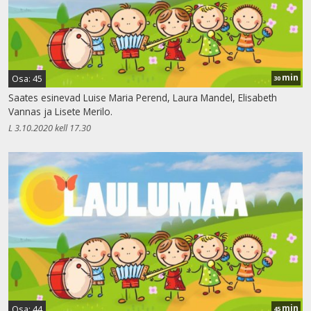
min
Osa: 45
30
Saates esinevad Luise Maria Perend, Laura Mandel, Elisabeth
Vannas ja Lisete Merilo.
L 3.10.2020 kell 17.30
min
Osa: 44
45