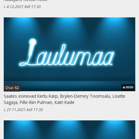
L 4.12.2021 kell 17.30
min
Osa: 62
45
Saates esinevad Kertu Kärp, Brylen-Demiry Toomsalu, Lisette
Sagaja, Pille-Riin Pulman, Katri Kade
L 27.11.2021 kell 17.30