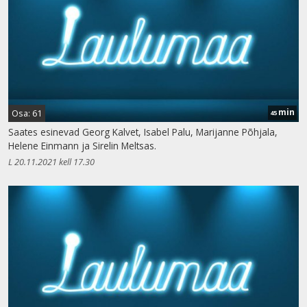
min
Osa: 61
45
Saates esinevad Georg Kalvet, Isabel Palu, Marijanne Põhjala,
Helene Einmann ja Sirelin Meltsas.
L 20.11.2021 kell 17.30