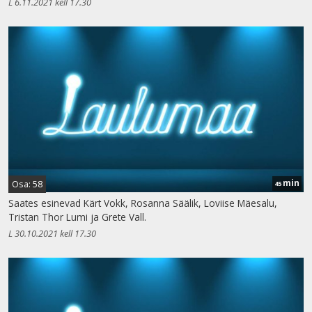
L 6.11.2021 kell 17.30
min
Osa: 58
45
Saates esinevad Kärt Vokk, Rosanna Säälik, Loviise Mäesalu,
Tristan Thor Lumi ja Grete Vall.
L 30.10.2021 kell 17.30