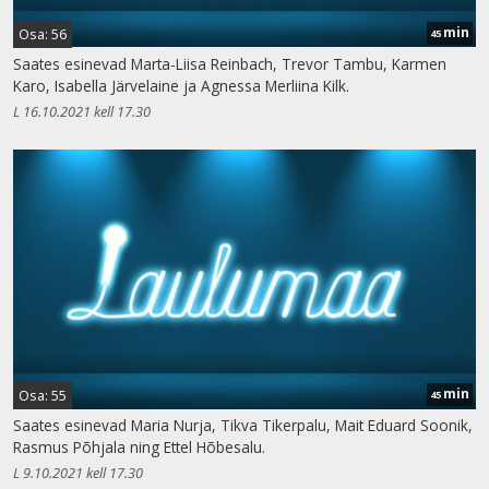
min
Osa: 56
45
Saates esinevad Marta-Liisa Reinbach, Trevor Tambu, Karmen
Karo, Isabella Järvelaine ja Agnessa Merliina Kilk.
L 16.10.2021 kell 17.30
min
Osa: 55
45
Saates esinevad Maria Nurja, Tikva Tikerpalu, Mait Eduard Soonik,
Rasmus Põhjala ning Ettel Hõbesalu.
L 9.10.2021 kell 17.30