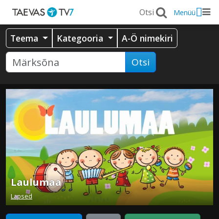
Menüü
Teema
Kategooria
A-Ö nimekiri
Otsi
Laulumaa
Lapsed