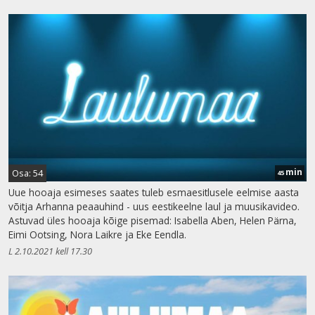
min
Osa: 54
45
Uue hooaja esimeses saates tuleb esmaesitlusele eelmise aasta
võitja Arhanna peaauhind - uus eestikeelne laul ja muusikavideo.
Astuvad üles hooaja kõige pisemad: Isabella Aben, Helen Pärna,
Eimi Ootsing, Nora Laikre ja Eke Eendla.
L 2.10.2021 kell 17.30