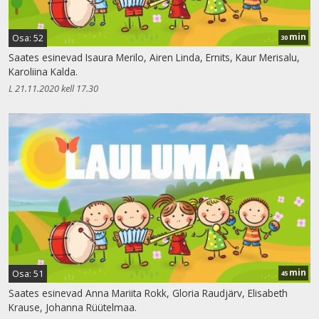
min
Osa: 52
30
Saates esinevad Isaura Merilo, Airen Linda, Ernits, Kaur Merisalu,
Karoliina Kalda.
L 21.11.2020 kell 17.30
min
Osa: 51
45
Saates esinevad Anna Mariita Rokk, Gloria Raudjärv, Elisabeth
Krause, Johanna Rüütelmaa.