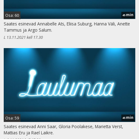
min
Osa: 60
45
Saates esinevad Annabelle Ats, Eliisa Suburg, Hanna Väli, Anette
Tammus ja Argo Salum.
L 13.11.2021 kell 17.30
min
Osa: 59
45
Saates esinevad Anni Saar, Gloria Poolakese, Marietta Verst,
Mattias Eru ja Rael Laikre.