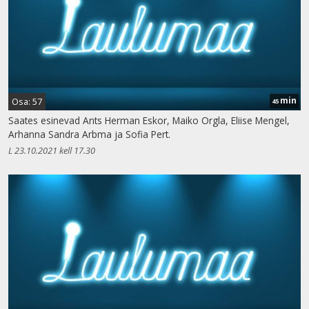
min
Osa: 57
45
Saates esinevad Ants Herman Eskor, Maiko Orgla, Eliise Mengel,
Arhanna Sandra Arbma ja Sofia Pert.
L 23.10.2021 kell 17.30