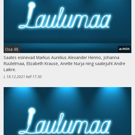
min
Osa: 65
45
Saates esinevad Markus Aurelius Alexander Henno, Johanna
Rüütelmaa, Elizabeth Krause, Anette Nurja ning saatejuht Andre
Laikre.
L 18.12.2021 kell 17.30